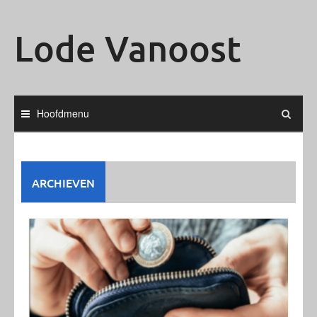
Ga
naar
Lode Vanoost
de
inhoud
Hoofdmenu
ARCHIEVEN