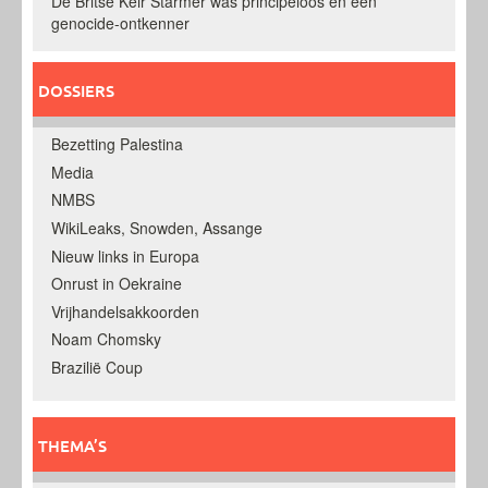
De Britse Keir Starmer was principeloos en een
genocide-ontkenner
DOSSIERS
Bezetting Palestina
Media
NMBS
WikiLeaks, Snowden, Assange
Nieuw links in Europa
Onrust in Oekraine
Vrijhandelsakkoorden
Noam Chomsky
Brazilië Coup
THEMA’S