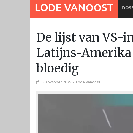
Ga
LODE VANOOST
DOSS
naar
de
inhoud
De lijst van VS-i
Latijns-Amerika 
bloedig
30 oktober 2025
-
Lode Vanoost