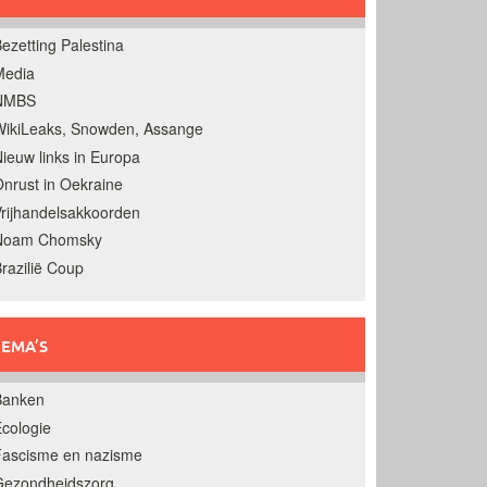
ezetting Palestina
Media
NMBS
ikiLeaks, Snowden, Assange
ieuw links in Europa
nrust in Oekraine
rijhandelsakkoorden
Noam Chomsky
razilië Coup
EMA’S
Banken
cologie
Fascisme en nazisme
Gezondheidszorg