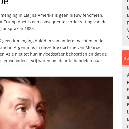
oe
L
inmenging in Latijns-Amerika is geen nieuw fenomeen,
at Trump doet is een consequente verderzetting van de
 uitsprak in 1823.
V
V
VS geen inmenging duldden van andere machten in de
and in Argentinië. In diezelfde doctrine van Monroe
 en Azië niet tot hun invloedssfeer behoorden en dat de
RU
ie er woonden – vrij waren om daar te handelen naar
A
B
F
K
M
O