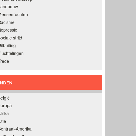
Landbouw
Mensenrechten
Racisme
epressie
ociale strijd
itbuiting
luchtelingen
Vrede
ANDEN
elgië
Europa
frika
zië
entraal-Amerika