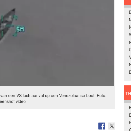
B
W
N
O
V
B
TH
 van een VS luchtaanval op een Venezolaanse boot. Foto:
reenshot video
E