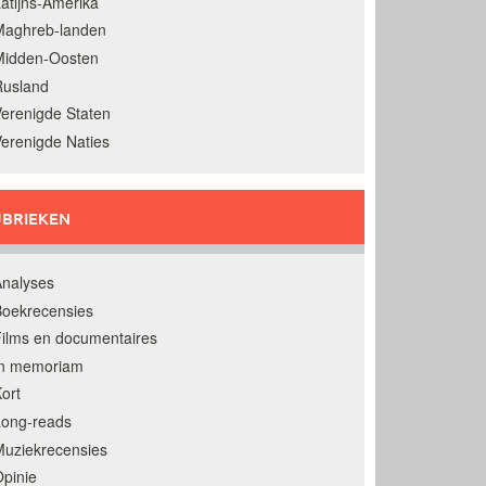
atijns-Amerika
Maghreb-landen
Midden-Oosten
Rusland
erenigde Staten
erenigde Naties
BRIEKEN
nalyses
oekrecensies
ilms en documentaires
In memoriam
ort
Long-reads
uziekrecensies
pinie