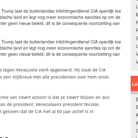
Trump laat de buitenlandse inlichtingendienst CIA openlijk toe
ibische land en legt nog meer economische sancties op om de
hter geen nieuw beleid, dit is de consequente voortzetting van
R
S
Trump laat de buitenlandse inlichtingendienst CIA openlijk toe
U
ibische land en legt nog meer economische sancties op om de
hter geen nieuw beleid, dit is de consequente voortzetting van
V
s tegen Venezuela sterk opgevoerd. Hij staat de CIA
is een stijlbreuk met alle presidenten voor hem sinds
L
entie van
‘covert actions’
is dat ze
‘covert’
blijven en dus
B
van de president. Venezolaans president Nicolás
eloven dat de CIA niet al 60 jaar actief is in
A
A
C