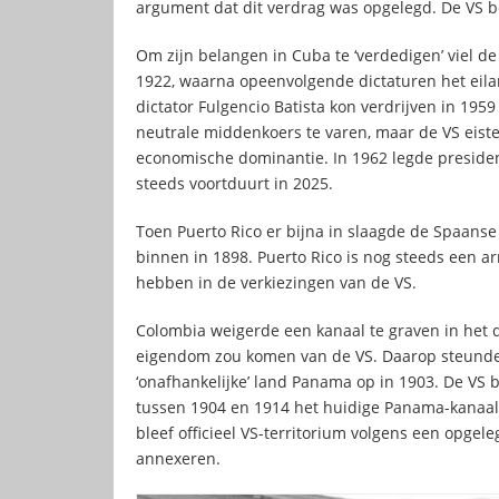
argument dat dit verdrag was opgelegd. De VS b
Om zijn belangen in Cuba te ‘verdedigen’ viel 
1922, waarna opeenvolgende dictaturen het eila
dictator Fulgencio Batista kon verdrijven in 1
neutrale middenkoers te varen, maar de VS eis
economische dominantie. In 1962 legde preside
steeds voortduurt in 2025.
Toen Puerto Rico er bijna in slaagde de Spaanse 
binnen in 1898. Puerto Rico is nog steeds een a
hebben in de verkiezingen van de VS.
Colombia weigerde een kanaal te graven in het d
eigendom zou komen van de VS. Daarop steunden
‘onafhankelijke’ land Panama op in 1903. De VS
tussen 1904 en 1914 het huidige Panama-kanaal
bleef officieel VS-territorium volgens een opgel
annexeren.