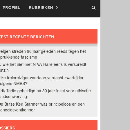
PROFIEL
RUBRIEKEN
EST RECENTE BERICHTEN
elgen streden 90 jaar geleden reeds tegen het
prukkende fascisme
l wie het niet met N-VA-Halle eens is verspreidt
onzin’
lke treinreiziger voortaan verdacht zwartrijder
volgens NMBS?
rik Todts gehuldigd na 30 jaar inzet voor ethische
ondsenwerving
e Britse Keir Starmer was principeloos en een
enocide-ontkenner
SSIERS