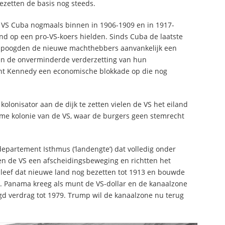
ezetten de basis nog steeds.
de VS Cuba nogmaals binnen in 1906-1909 en in 1917-
nd op een pro-VS-koers hielden. Sinds Cuba de laatste
959 poogden de nieuwe machthebbers aanvankelijk een
ten de onverminderde verderzetting van hun
nt Kennedy een economische blokkade op die nog
kolonisator aan de dijk te zetten vielen de VS het eiland
rme kolonie van de VS, waar de burgers geen stemrecht
epartement Isthmus (‘landengte’) dat volledig onder
 de VS een afscheidingsbeweging en richtten het
 bleef dat nieuwe land nog bezetten tot 1913 en bouwde
. Panama kreeg als munt de VS-dollar en de kanaalzone
egd verdrag tot 1979. Trump wil de kanaalzone nu terug