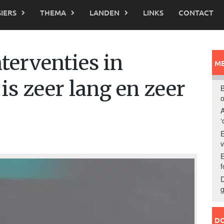
IERS
THEMA
LANDEN
LINKS
CONTACT
nterventies in
ME
is zeer lang en zeer
B
o
A
‘
E
E
f
D
g
DO