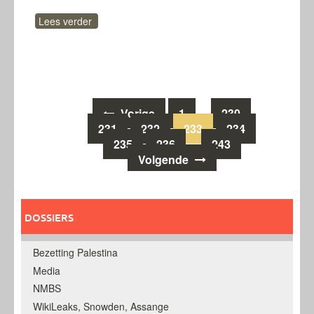
Lees verder
Berichten
Vorige
1
230
…
231
232
233
234
navigatie
235
236
243
…
Volgende
DOSSIERS
Bezetting Palestina
Media
NMBS
WikiLeaks, Snowden, Assange