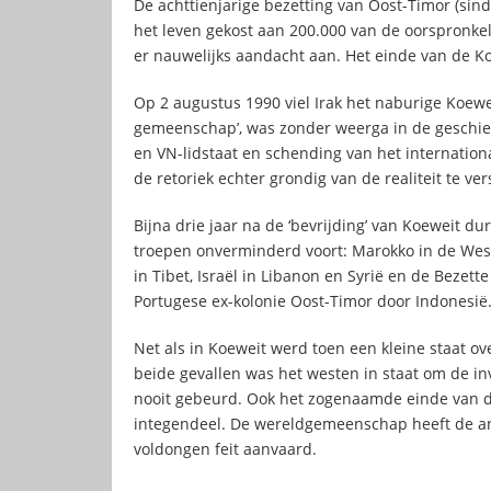
De achttienjarige bezetting van Oost-Timor (sind
het leven gekost aan 200.000 van de oorspronk
er nauwelijks aandacht aan. Het einde van de Ko
Op 2 augustus 1990 viel Irak het naburige Koewei
gemeenschap’, was zonder weerga in de geschiede
en VN-lidstaat en schending van het internation
de retoriek echter grondig van de realiteit te ver
Bijna drie jaar na de ‘bevrijding’ van Koeweit 
troepen onverminderd voort: Marokko in de Westel
in Tibet, Israël in Libanon en Syrië en de Bezett
Portugese ex-kolonie Oost-Timor door Indonesië
Net als in Koeweit werd toen een kleine staat o
beide gevallen was het westen in staat om de in
nooit gebeurd. Ook het zogenaamde einde van d
integendeel. De wereldgemeenschap heeft de an
voldongen feit aanvaard.