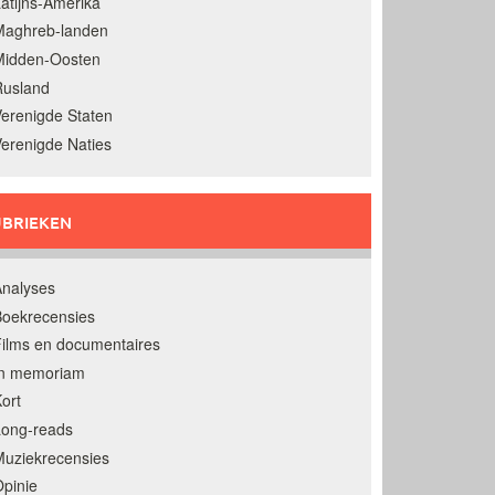
atijns-Amerika
Maghreb-landen
Midden-Oosten
Rusland
erenigde Staten
erenigde Naties
BRIEKEN
nalyses
oekrecensies
ilms en documentaires
In memoriam
ort
Long-reads
uziekrecensies
pinie