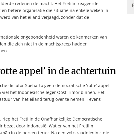
lderde redenen de macht. Het Fretilin reageerde
 en betere organisatie die situatie na enkele weken in
 werd van het eiland verjaagd, zonder dat de
ternationale ongebondenheid waren de kenmerken van
den die zich niet in de machtsgreep hadden
men.
tte appel’ in de achtertuin
che dictator Soeharto geen democratische ‘rotte’ appel
 viel het Indonesische leger Oost-Timor binnen. Het
bestuur van het eiland terug over te nemen. Tevens
 riep het Fretilin de Onafhankelijke Democratische
r bezet door Indonesië. Wat er van het Fretilin
smão in de bergen terug. Na een volksraadpleging, die