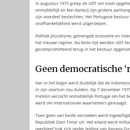
In augustus 1975 greep de UDT om nooit opgehe
onmiddellijk en kon dankzij zijn grotere aanhang
zijn voordeel beslechten. Het Portugese bestuur
onafhankelijkheid werd uitgeroepen.
Politiek pluralisme, gemengde economie en in
het nieuwe regime. Na korte tijd werden UDT-le
gecompromitteerd terug in het bestuur opgeno
Geen democratische ‘ro
Van in het begin werd duidelijk dat de Indonesis
in zijn voortuin zou dulden. Op 7 december 1975
Fretelin verzocht onmiddellijk Portugal om het 
werd om internationale waarnemers gevraagd.
Toen geen van beide verzoeken werd ingewilligd,
Republiek Oost-Timor uit. Het eiland werd militai
overbleef trok zich onder leiding van Xanana Gu