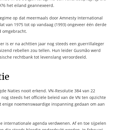
976 het eiland geannexeerd.
regime op dat meermaals door Amnesty International
dat van 1975 tot op vandaag (1993) ongeveer één derde
rd omgebracht.
 is er na achttien jaar nog steeds een guerrillaleger
izend rebellen zou tellen. Hun leider Gusmão werd
sche rechtbank tot levenslang veroordeeld.
tie
gde Naties nooit erkend. VN-Resolutie 384 van 22
og steeds het officiële beleid van de VN ten opzichte
oit enige noemenswaardige inspanning gedaan om aan
 de internationale agenda verdwenen. Af en toe sijpelen
n die steeds bloedig onderdrukt worden. In februari