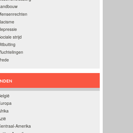
Landbouw
Mensenrechten
Racisme
epressie
ociale strijd
itbuiting
luchtelingen
Vrede
ANDEN
elgië
Europa
frika
zië
entraal-Amerika