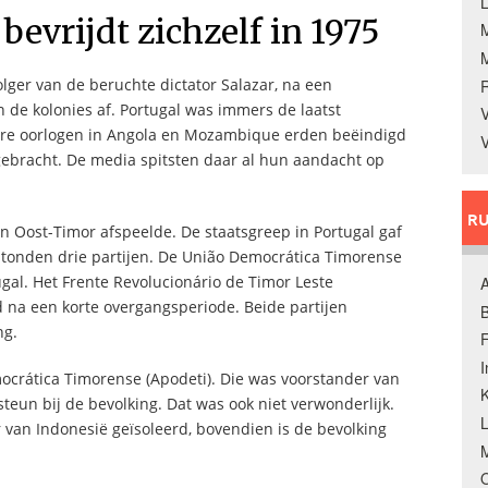
L
bevrijdt zichzelf in 1975
lger van de beruchte dictator Salazar, na een
n de kolonies af. Portugal was immers de laatst
V
ire oorlogen in Angola en Mozambique erden beëindigd
V
ebracht. De media spitsten daar al hun aandacht op
RU
n Oost-Timor afspeelde. De staatsgreep in Portugal gaf
ontstonden drie partijen. De União Democrática Timorense
ugal. Het Frente Revolucionário de Timor Leste
A
 na een korte overgangsperiode. Beide partijen
B
ng.
F
ocrática Timorense (Apodeti). Die was voorstander van
K
steun bij de bevolking. Dat was ook niet verwonderlijk.
r van Indonesië geïsoleerd, bovendien is de bevolking
M
O