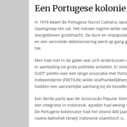
Een Portugese kolonie 
In 1974 kwam de Portugese fascist Caetano, opvo
staatsgreep ten val. Het nieuwe regime wilde va
overgebleven grootmacht. De dure en onpopula
en een versnelde dekolonisering werd op gang g
toe.
Men had niet in de gaten wat zich ondertussen i
er aanleiding tot grote politieke activiteit. Er 
5UDT’ pleitte voor een lange associatie met Port
Independente (FRETILIN) wilde onafhankelijkheid
hadden een aanzienlijke aanhang bij de bevolki
Een derde partij was de Associacão Popular Dem
een integratie in Indonesië. Apodeti had weinig 
De Portugese kolonisator had het eiland 400 jaa
rooms-katholiek terwijl Indonesië islamitisch is.