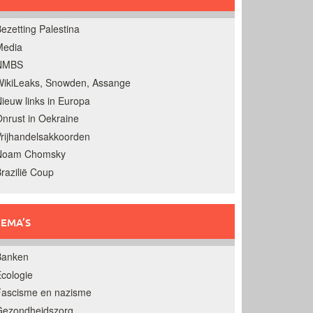
ezetting Palestina
Media
NMBS
ikiLeaks, Snowden, Assange
ieuw links in Europa
nrust in Oekraine
rijhandelsakkoorden
Noam Chomsky
razilië Coup
EMA’S
Banken
cologie
Fascisme en nazisme
Gezondheidszorg