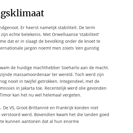
ngsklimaat
dgenoot. Er heerst namelijk stabiliteit. De term
 zijn echte betekenis. Met Orwelliaanse ‘stabiliteit’
e dat er in slaagt de bevolking onder de knoet te
internationale jargon noemt men zoiets ‘een gunstig
 kwam de huidige machthebber Soeharto aan de macht.
ven zijnde massamoordenaar ter wereld. Toch werd zijn
 nog nooit in twijfel getrokken. Integendeel, met de
ssies in Jakarta toe. Recentelijk werd olie gevonden
-Timor kan het nu wel helemaal vergeten.
 De VS, Groot-Brittannië en Frankrijk konden niet
o verstoord werd. Bovendien kwam het die landen goed
g te kunnen aantonen dat al hun enorme