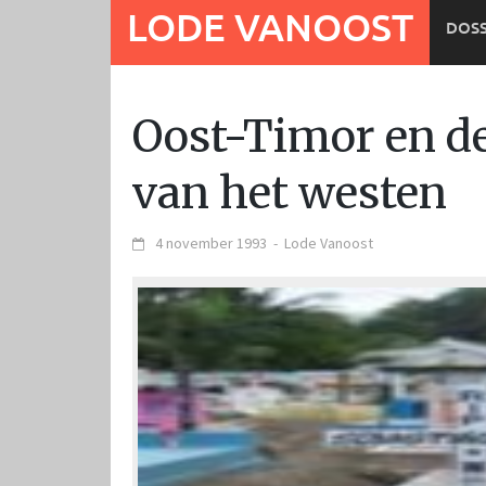
Ga
LODE VANOOST
DOSS
naar
de
inhoud
Oost-Timor en d
van het westen
4 november 1993
-
Lode Vanoost