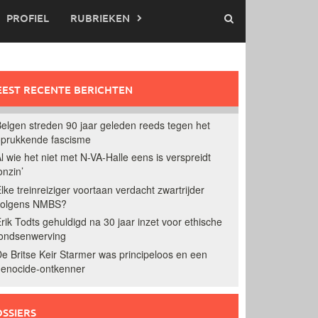
PROFIEL
RUBRIEKEN
EST RECENTE BERICHTEN
elgen streden 90 jaar geleden reeds tegen het
prukkende fascisme
l wie het niet met N-VA-Halle eens is verspreidt
onzin’
lke treinreiziger voortaan verdacht zwartrijder
volgens NMBS?
rik Todts gehuldigd na 30 jaar inzet voor ethische
ondsenwerving
e Britse Keir Starmer was principeloos en een
enocide-ontkenner
SSIERS