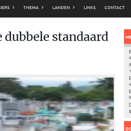
IERS
THEMA
LANDEN
LINKS
CONTACT
e dubbele standaard
ME
B
o
A
‘
E
E
f
D
g
DO