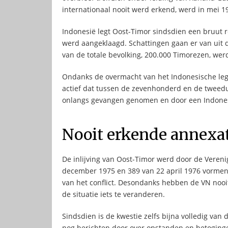
internationaal nooit werd erkend, werd in mei 1
Indonesië legt Oost-Timor sindsdien een bruut 
werd aangeklaagd. Schattingen gaan er van uit 
van de totale bevolking, 200.000 Timorezen, we
Ondanks de overmacht van het Indonesische leger
actief dat tussen de zevenhonderd en de tweedu
onlangs gevangen genomen en door een Indonesi
Nooit erkende annexa
De inlijving van Oost-Timor werd door de Vereni
december 1975 en 389 van 22 april 1976 vormen n
van het conflict. Desondanks hebben de VN no
de situatie iets te veranderen.
Sindsdien is de kwestie zelfs bijna volledig van
nog berichten door over opstanden en betoginge