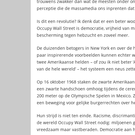
trouwens zwakker dan wat de meesten onder ons 
perceptie die de massamedia ons inprenten dat h
Is dit een revolutie? Ik denk dat er een beter wo
Occupy Wall Street is democratie, vrijheid van me
bescherming tegen hebzucht en zoveel meer.
De duizenden betogers in New York en over de 
paar inspirerende voorbeelden kunnen echter we
twee Amerikaanse helden – of zou ik niet beter ‘
van de hele wereld’ – het systeem een neus zett
Op 16 oktober 1968 staken de zwarte Amerikaans
een zwarte handschoen omhoog tijdens de cere
200 meter op de Olympische Spelen in Mexico. Ze
een beweging voor gelijke burgerrechten over he
Hun strijd is niet ten einde. Racisme, discriman
de wereld Occupy Wall Street nodig: miljoenen 
vreedzaam maar vastberaden. Democratie aan h