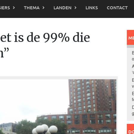
IERS
THEMA
LANDEN
LINKS
CONTACT
et is de 99% die
ME
n”
B
o
A
‘
E
E
f
D
g
DO