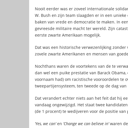
Nooit eerder was er zoveel internationale solida
W. Bush en zijn team slaagden er in een unieke
baken van vrede en democratie te maken. In een
gevreesde militaire macht ter wereld. Zijn cata
eerste zwarte Amerikaan mogelijk.
Dat was een historische verwezenlijking zonde
zovele zwarte Amerikanen en mensen van goede 
Nochthans waren de voortekens van de te verwach
dan wel een puike prestatie van Barack Obama, 
voornaam had) om racistische vooroordelen te ov
tweepartijensysteem, ten tweede op de dag van 
Dat verandert echter niets aan het feit dat hij e
vandaag ongewijzigd. Het staat twee kandidaten 
(de 1 procent) te wedijveren voor de positie van 
‘Yes, we can’
en
‘Change we can believe in’
waren de