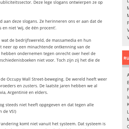
L
ubliciteitssector. Deze lege slogans ontwierpen ze op
d aan deze slogans. Ze herinneren ons er aan dat de
s en niet ‘wij, de één procent’.
V
V
 – wat de bedrijfswereld, de massamedia en hun
omt neer op een minachtende ontkenning van de
 hebben ondernemen tegen onrecht over heel de
RU
chiedenisboeken niet voor. Toch zijn zij het die de
A
p de Occupy Wall Street-beweging. De wereld heeft weer
B
roeders en zusters. De laatste jaren hebben we al
F
ia, Argentinië en elders.
K
nog steeds niet heeft opgegeven en dat tegen alle
n de VS!)
M
randering komt niet vanuit het systeem. Dat systeem is
O