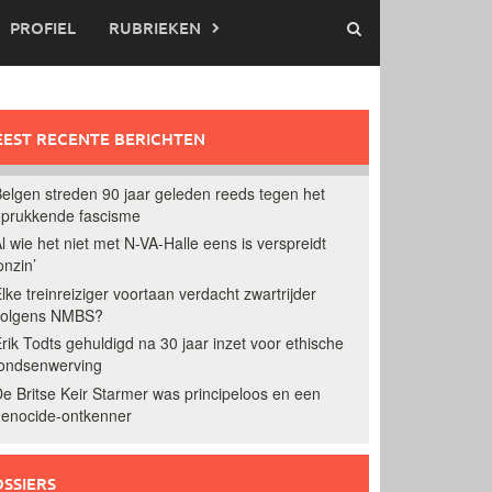
PROFIEL
RUBRIEKEN
EST RECENTE BERICHTEN
elgen streden 90 jaar geleden reeds tegen het
prukkende fascisme
l wie het niet met N-VA-Halle eens is verspreidt
onzin’
lke treinreiziger voortaan verdacht zwartrijder
volgens NMBS?
rik Todts gehuldigd na 30 jaar inzet voor ethische
ondsenwerving
e Britse Keir Starmer was principeloos en een
enocide-ontkenner
SSIERS