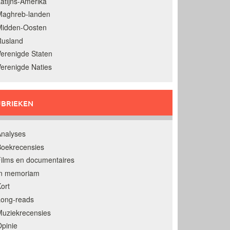
atijns-Amerika
Maghreb-landen
Midden-Oosten
Rusland
erenigde Staten
erenigde Naties
BRIEKEN
nalyses
oekrecensies
ilms en documentaires
In memoriam
ort
Long-reads
uziekrecensies
pinie