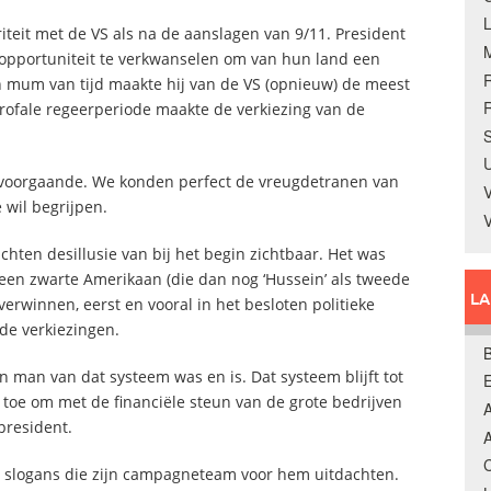
riteit met de VS als na de aanslagen van 9/11. President
 opportuniteit te verkwanselen om van hun land een
 mum van tijd maakte hij van de VS (opnieuw) de meest
R
strofale regeerperiode maakte de verkiezing van de
S
U
r voorgaande. We konden perfect de vreugdetranen van
V
wil begrijpen.
ten desillusie van bij het begin zichtbaar. Het was
een zwarte Amerikaan (die dan nog ‘Hussein’ als tweede
L
erwinnen, eerst en vooral in het besloten politieke
de verkiezingen.
B
en man van dat systeem was en is. Dat systeem blijft tot
toe om met de financiële steun van de grote bedrijven
A
president.
A
C
 slogans die zijn campagneteam voor hem uitdachten.