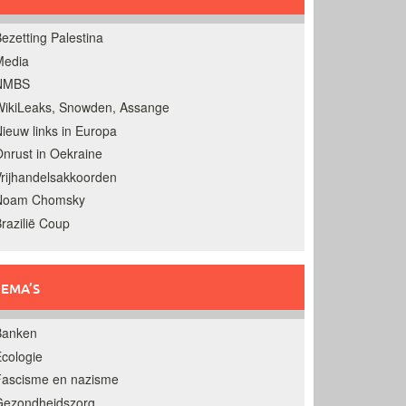
ezetting Palestina
Media
NMBS
ikiLeaks, Snowden, Assange
ieuw links in Europa
nrust in Oekraine
rijhandelsakkoorden
Noam Chomsky
razilië Coup
EMA’S
Banken
cologie
Fascisme en nazisme
Gezondheidszorg