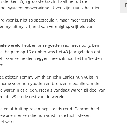
denken. Zijn grootste kracht haalt het uit de
et systeem onoverwinnelijk zou zijn. Dat is het niet.
ord voor is, niet zo spectaculair, maar meer terzake:
ningsuiting, vrijheid van vereniging, vrijheid van
hele wereld hebben onze goede raad niet nodig. Een
l helpen: op 16 oktober was het 43 jaar geleden dat
Afrikaanse’ helden zeggen, neen, ik hou het bij ‘helden
en.
e atleten Tommy Smith en John Carlos hun vuist in
monie voor hun gouden en bronzen medaille van de
 waren niet alleen. Net als vandaag waren zij deel van
el de VS en de rest van de wereld.
tie en uitbuiting razen nog steeds rond. Daarom heeft
gewone mensen die hun vuist in de lucht steken,
et werk.