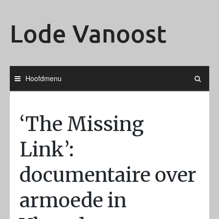
Ga
naar
Lode Vanoost
de
inhoud
Hoofdmenu
‘The Missing
Link’:
documentaire over
armoede in