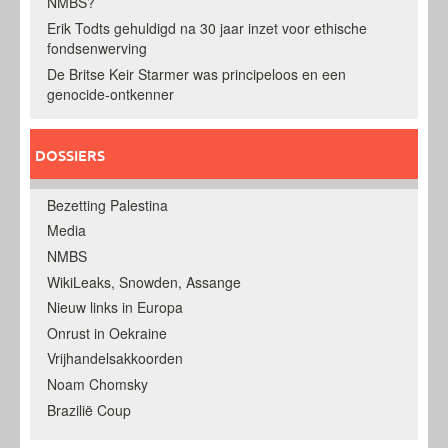
NMBS?
Erik Todts gehuldigd na 30 jaar inzet voor ethische
fondsenwerving
De Britse Keir Starmer was principeloos en een
genocide-ontkenner
DOSSIERS
Bezetting Palestina
Media
NMBS
WikiLeaks, Snowden, Assange
Nieuw links in Europa
Onrust in Oekraine
Vrijhandelsakkoorden
Noam Chomsky
Brazilië Coup