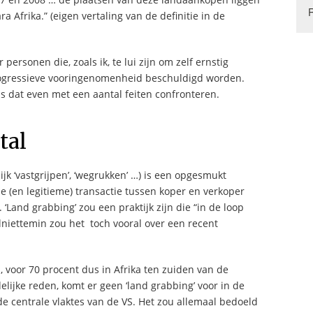
 Afrika.” (eigen vertaling van de definitie in de
personen die, zoals ik, te lui zijn om zelf ernstig
rogressieve vooringenomenheid beschuldigd worden.
ns dat even met een aantal feiten confronteren.
tal
lijk ‘vastgrijpen’, ‘wegrukken’ …) is een opgesmukt
ale (en legitieme) transactie tussen koper en verkoper
 ‘Land grabbing’ zou een praktijk zijn die “in de loop
lniettemin zou het toch vooral over een recent
 voor 70 procent dus in Afrika ten zuiden van de
ijke reden, komt er geen ‘land grabbing’ voor in de
de centrale vlaktes van de VS. Het zou allemaal bedoeld