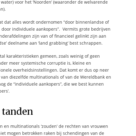
r water) voor het ‘Noorden’ (waaronder de welvarende
n).
dat dat alles wordt ondernomen “door binnenlandse of
 door individuele aankopers”. Vermits grote bedrijven
erafdelingen zijn van of financieel gelinkt zijn aan
dse’ deelname aan ‘land grabbing’ best schrappen.
l karakteristieken gemeen, zoals weinig of geen
nder meer systemische corruptie is, kleine en
onele overheidsinstellingen. Dat komt er dus op neer
van diezelfde multinationals of van de Wereldbank en
 nog de “individuele aankopers”, die we best kunnen
ers’.
 tanden
en en multinationals ‘zouden’ de rechten van vrouwen
niet mogen betrokken raken bij schendingen van de