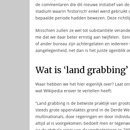
de commentaren die dit nieuwe initiatief van de
stadium waarin ‘historisch’ enkel werd gebruik
bepaalde periode hadden bewezen. Deze richtli
Misschien zullen ze wel tot substantiële verand
me dat we daar beter ernstig aan twijfelen. E
of ander bureau zijn achtergelaten en iedereen 
aangelegenheid, net dan is het juiste ogenblik 
Wat is ‘land grabbing’
Waar hebben we het hier eigenlijk over? Laat ons
wat Wikipedia erover te vertellen heeft:
“Land grabbing is de betwiste praktijk van groo
steeds grote oppervlaktes grond in de Derde We
multinationals, door regeringen en door individ
altijd al is voorgekomen, bedoelt men er tegen
na de globale crisis van de voedselprijzen in 2