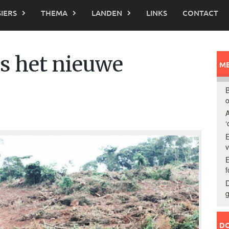
IERS
THEMA
LANDEN
LINKS
CONTACT
is het nieuwe
ME
B
o
A
‘
E
E
f
D
g
DO