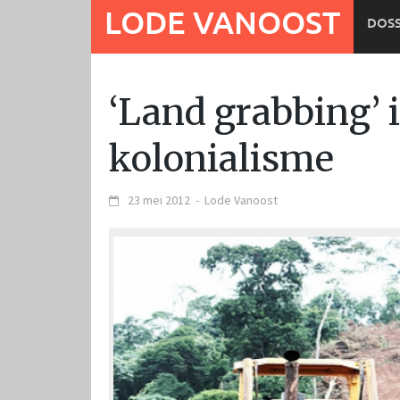
Ga
LODE VANOOST
DOSS
naar
de
inhoud
‘Land grabbing’ 
kolonialisme
23 mei 2012
-
Lode Vanoost