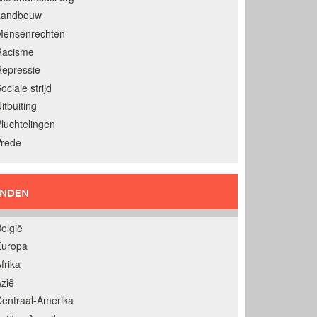
Landbouw
Mensenrechten
Racisme
epressie
ociale strijd
itbuiting
luchtelingen
Vrede
ANDEN
elgië
Europa
frika
zië
entraal-Amerika