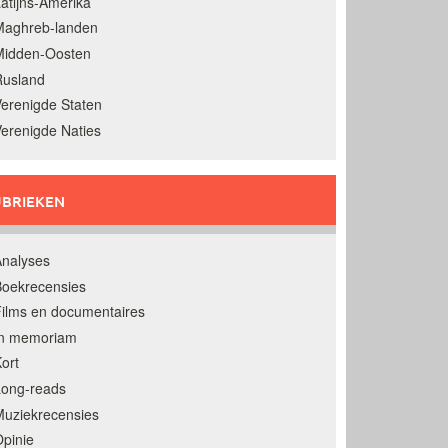
atijns-Amerika
Maghreb-landen
Midden-Oosten
Rusland
erenigde Staten
erenigde Naties
BRIEKEN
nalyses
oekrecensies
ilms en documentaires
In memoriam
ort
Long-reads
uziekrecensies
pinie