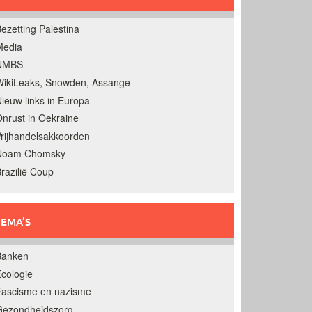
ezetting Palestina
Media
NMBS
ikiLeaks, Snowden, Assange
ieuw links in Europa
nrust in Oekraine
rijhandelsakkoorden
Noam Chomsky
razilië Coup
EMA’S
Banken
cologie
Fascisme en nazisme
Gezondheidszorg