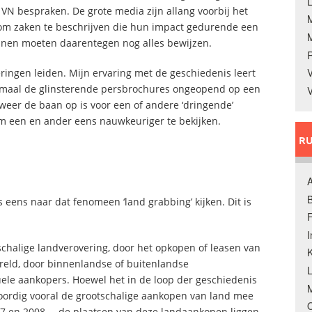
L
 VN bespraken. De grote media zijn allang voorbij het
t om zaken te beschrijven die hun impact gedurende een
jnen moeten daarentegen nog alles bewijzen.
V
eringen leiden. Mijn ervaring met de geschiedenis leert
enmaal de glinsterende persbrochures ongeopend op een
V
weer de baan op is voor een of andere ‘dringende’
om een en ander eens nauwkeuriger te bekijken.
RU
A
B
 eens naar dat fenomeen ‘land grabbing’ kijken. Dit is
F
tschalige landverovering, door het opkopen of leasen van
K
reld, door binnenlandse of buitenlandse
uele aankopers. Hoewel het in de loop der geschiedenis
M
woordig vooral de grootschalige aankopen van land mee
O
007 en 2008 … de plaatsen van deze landaankopen liggen