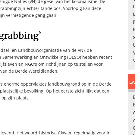
enigde Naties (VN) de gesel van het kolonialisme. De
rabbing’ zijn echter tandeloos. Voorlopig kan deze
ijn vernietigende gang gaan
R
 grabbing’
S
U
edsel- en Landbouworganisatie van de VN), de
V
e Samenwerking en Ontwikkeling (OESO) hebben recent
fsleven en NGO’s om richtlijnen op te stellen voor
 van de Derde Wereldlanden.
L
s enorme oppervlaktes landbouwgrond op in de Derde
aatselijke bevolking. Op het eerste zicht lijkt dat een
B
 op zijn plaats.
A
A
C
ovend. Het woord ‘historisch’ kwam regelmatig voor in