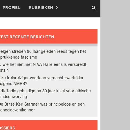
PROFIEL
RUBRIEKEN
EST RECENTE BERICHTEN
elgen streden 90 jaar geleden reeds tegen het
prukkende fascisme
l wie het niet met N-VA-Halle eens is verspreidt
onzin’
lke treinreiziger voortaan verdacht zwartrijder
volgens NMBS?
rik Todts gehuldigd na 30 jaar inzet voor ethische
ondsenwerving
e Britse Keir Starmer was principeloos en een
enocide-ontkenner
SSIERS