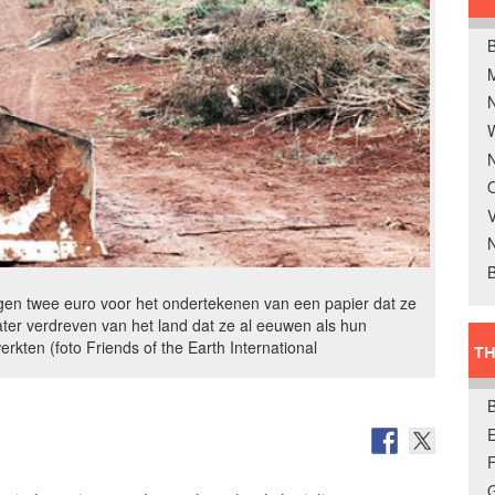
B
W
N
O
V
B
n twee euro voor het ondertekenen van een papier dat ze
ter verdreven van het land dat ze al eeuwen als hun
ten (foto Friends of the Earth International
TH
E