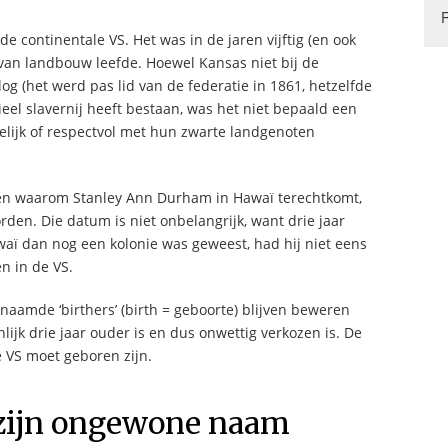
de continentale VS. Het was in de jaren vijftig (en ook
van landbouw leefde. Hoewel Kansas niet bij de
og (het werd pas lid van de federatie in 1861, hetzelfde
ieel slavernij heeft bestaan, was het niet bepaald een
lijk of respectvol met hun zwarte landgenoten
e en waarom Stanley Ann Durham in Hawaï terechtkomt,
rden. Die datum is niet onbelangrijk, want drie jaar
aï dan nog een kolonie was geweest, had hij niet eens
n in de VS.
naamde ‘birthers’ (birth = geboorte) blijven beweren
enlijk drie jaar ouder is en dus onwettig verkozen is. De
 VS moet geboren zijn.
zijn ongewone naam