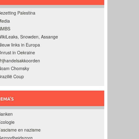
ezetting Palestina
Media
NMBS
ikiLeaks, Snowden, Assange
ieuw links in Europa
nrust in Oekraine
rijhandelsakkoorden
Noam Chomsky
razilië Coup
EMA’S
Banken
cologie
Fascisme en nazisme
Gezondheidszorg