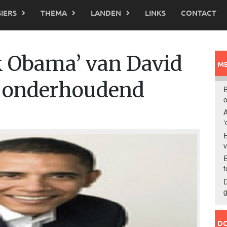
IERS
THEMA
LANDEN
LINKS
CONTACT
k Obama’ van David
ME
n onderhoudend
B
o
A
‘
E
E
f
D
g
DO