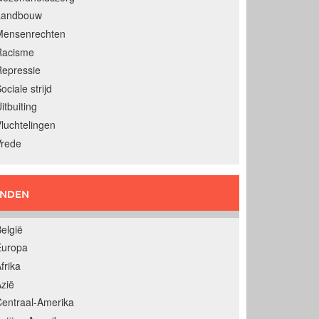
Landbouw
Mensenrechten
Racisme
epressie
ociale strijd
itbuiting
luchtelingen
Vrede
ANDEN
elgië
Europa
frika
zië
entraal-Amerika