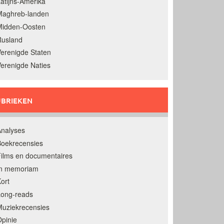
atijns-Amerika
Maghreb-landen
Midden-Oosten
Rusland
erenigde Staten
erenigde Naties
BRIEKEN
nalyses
oekrecensies
ilms en documentaires
In memoriam
ort
Long-reads
uziekrecensies
pinie