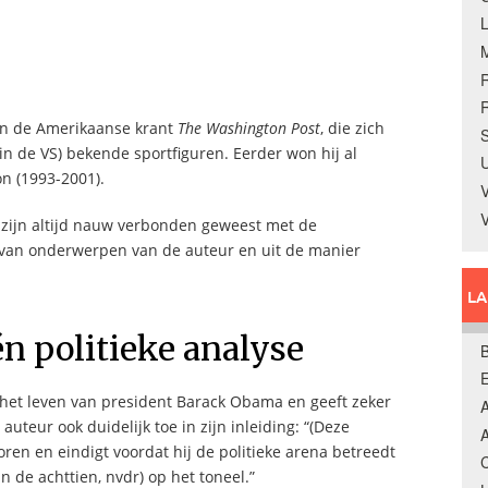
R
van de Amerikaanse krant
The Washington Post
, die zich
S
(in de VS) bekende sportfiguren. Eerder won hij al
U
ton (1993-2001).
V
, zijn altijd nauw verbonden geweest met de
ze van onderwerpen van de auteur en uit de manier
L
n politieke analyse
B
 het leven van president Barack Obama en geeft zeker
A
 auteur ook duidelijk toe in zijn inleiding: “(Deze
A
ren en eindigt voordat hij de politieke arena betreedt
C
n de achttien, nvdr) op het toneel.”