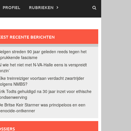
PROFIEL
RUBRIEKEN
EST RECENTE BERICHTEN
elgen streden 90 jaar geleden reeds tegen het
prukkende fascisme
l wie het niet met N-VA-Halle eens is verspreidt
onzin’
lke treinreiziger voortaan verdacht zwartrijder
volgens NMBS?
rik Todts gehuldigd na 30 jaar inzet voor ethische
ondsenwerving
e Britse Keir Starmer was principeloos en een
enocide-ontkenner
SSIERS