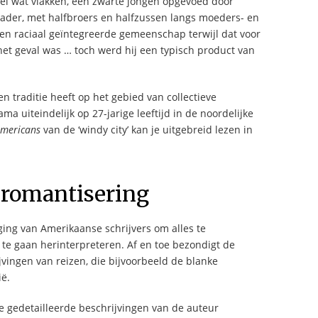
el wat vlakken, een zwarte jongen opgevoed door
vader, met halfbroers en halfzussen langs moeders- en
en raciaal geïntegreerde gemeenschap terwijl dat voor
et geval was … toch werd hij een typisch product van
n traditie heeft op het gebied van collectieve
ma uiteindelijk op 27-jarige leeftijd in de noordelijke
Americans
van de ‘windy city’ kan je uitgebreid lezen in
romantisering
ing van Amerikaanse schrijvers om alles te
te gaan herinterpreteren. Af en toe bezondigt de
jvingen van reizen, die bijvoorbeeld de blanke
ië.
 de gedetailleerde beschrijvingen van de auteur