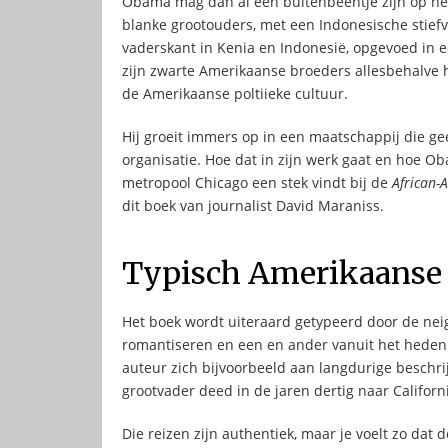
Obama mag dan al een buitenbeentje zijn op he
blanke grootouders, met een Indonesische stief
vaderskant in Kenia en Indonesië, opgevoed in e
zijn zwarte Amerikaanse broeders allesbehalve h
de Amerikaanse poltiieke cultuur.
Hij groeit immers op in een maatschappij die gee
organisatie. Hoe dat in zijn werk gaat en hoe Oba
metropool Chicago een stek vindt bij de
African-
dit boek van journalist David Maraniss.
Typisch Amerikaanse 
Het boek wordt uiteraard getypeerd door de neig
romantiseren en een en ander vanuit het heden 
auteur zich bijvoorbeeld aan langdurige beschri
grootvader deed in de jaren dertig naar Californ
Die reizen zijn authentiek, maar je voelt zo dat