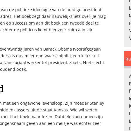
L
 van de politieke ideologie van de huidige president
adres. Het boek zegt daar nauwelijks iets over. Je mag
pen op success om aan dit boek een tweede deel te
achter de politicus komt hier zeer ruim aan zijn
V
V
 zeventwintig jaren van Barack Obama (voorafgegaan
ders) is dus meer dan waarschijnlijk een keuze uit
RU
an sociaal werker tot president, zoiets. Niet slecht
rhoudend boek.
A
B
d
F
 met een ongewone levensloop. Zijn moeder Stanley
K
ddenklassers uit de staat Kansas. Wie wil weten
 moet het boek maar lezen. Dubbele voornamen zijn
M
e jongensnaam geven aan een meisje was echter zeer
O