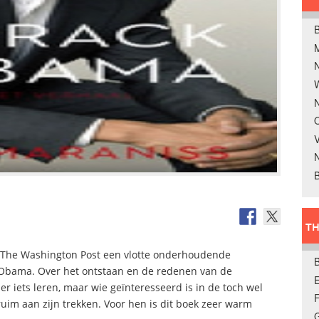
B
W
N
O
V
B
TH
 The Washington Post een vlotte onderhoudende
n Obama. Over het ontstaan en de redenen van de
E
r iets leren, maar wie geïnteresseerd is in de toch wel
uim aan zijn trekken. Voor hen is dit boek zeer warm