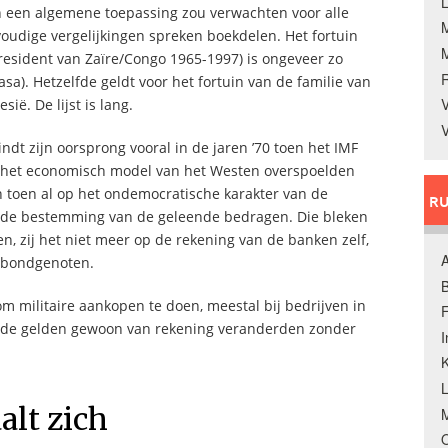
L
en een algemene toepassing zou verwachten voor alle
oudige vergelijkingen spreken boekdelen. Het fortuin
resident van Zaïre/Congo 1965-1997) is ongeveer zo
sa). Hetzelfde geldt voor het fortuin van de familie van
V
ië. De lijst is lang.
V
dt zijn oorsprong vooral in de jaren ’70 toen het IMF
r het economisch model van het Westen overspoelden
n toen al op het ondemocratische karakter van de
RU
er de bestemming van de geleende bedragen. Die bleken
ven, zij het niet meer op de rekening van de banken zelf,
A
n bondgenoten.
B
m militaire aankopen te doen, meestal bij bedrijven in
F
eende gelden gewoon van rekening veranderden zonder
K
alt zich
M
O