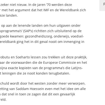
 zeker niet nieuw. In de jaren ’70 werden deze
met het argument dat het IMF en de Wereldbank zich
eze landen.
en op aan de lenende landen om hun uitgaven onder
sprogramma’s’ (SAP’s) richtten zich uitsluitend op de
 goede kwamen: gezondheidszorg, onderwijs, voedsel-
reldbank ging het in dit geval nooit om inmenging in
obutu en Soeharto lessen zou trekken uit deze praktijk,
en naar de voorwaarden die de Europese Commissie en het
bijna exacte kopieën van de programma’s die Latijns-
t leningen die ze nooit konden terugbetalen.
 schuld wordt door het westen zonder meer verworpen.
zetting van Saddam Hoessein even met het idee om alle
 dat snel in toen ze zagen dat dit een gevaarlijk
eld.