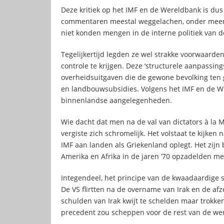
Deze kritiek op het IMF en de Wereldbank is dus
commentaren meestal weggelachen, onder meer 
niet konden mengen in de interne politiek van d
Tegelijkertijd legden ze wel strakke voorwaard
controle te krijgen. Deze ‘structurele aanpassing
overheidsuitgaven die de gewone bevolking ten
en landbouwsubsidies. Volgens het IMF en de We
binnenlandse aangelegenheden.
Wie dacht dat men na de val van dictators à la M
vergiste zich schromelijk. Het volstaat te kijk
IMF aan landen als Griekenland oplegt. Het zijn 
Amerika en Afrika in de jaren ’70 opzadelden me
Integendeel, het principe van de kwaadaardige
De VS flirtten na de overname van Irak en de af
schulden van Irak kwijt te schelden maar trokken
precedent zou scheppen voor de rest van de wer