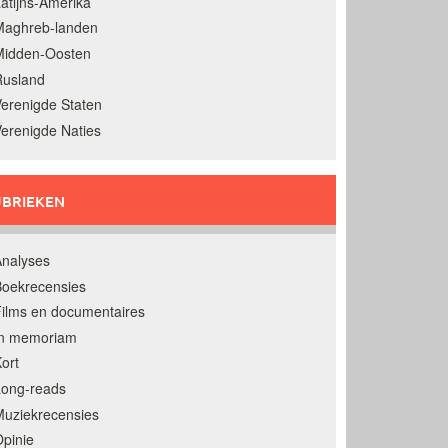
atijns-Amerika
Maghreb-landen
Midden-Oosten
Rusland
erenigde Staten
erenigde Naties
BRIEKEN
nalyses
oekrecensies
ilms en documentaires
In memoriam
ort
Long-reads
uziekrecensies
pinie