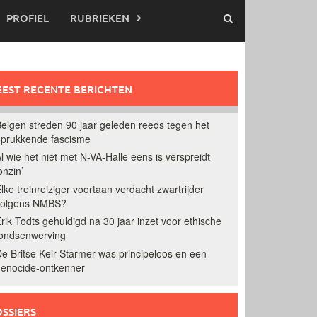
PROFIEL
RUBRIEKEN
EST RECENTE BERICHTEN
elgen streden 90 jaar geleden reeds tegen het
prukkende fascisme
l wie het niet met N-VA-Halle eens is verspreidt
onzin’
lke treinreiziger voortaan verdacht zwartrijder
volgens NMBS?
rik Todts gehuldigd na 30 jaar inzet voor ethische
ondsenwerving
e Britse Keir Starmer was principeloos en een
enocide-ontkenner
SSIERS