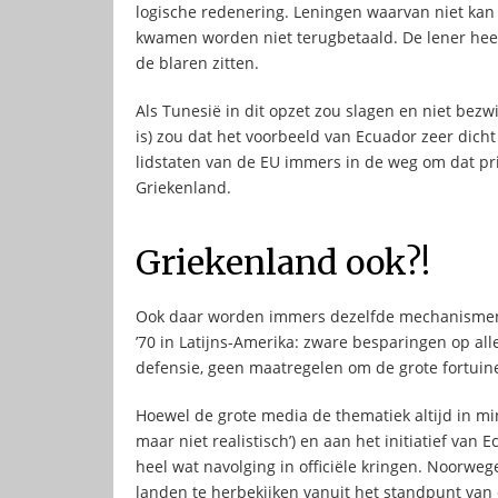
logische redenering. Leningen waarvan niet ka
kwamen worden niet terugbetaald. De lener hee
de blaren zitten.
Als Tunesië in dit opzet zou slagen en niet bezwi
is) zou dat het voorbeeld van Ecuador zeer dicht
lidstaten van de EU immers in de weg om dat pr
Griekenland.
Griekenland ook?!
Ook daar worden immers dezelfde mechanismen 
’70 in Latijns-Amerika: zware besparingen op al
defensie, geen maatregelen om de grote fortuine
Hoewel de grote media de thematiek altijd in m
maar niet realistisch’) en aan het initiatief va
heel wat navolging in officiële kringen. Noorwe
landen te herbekijken vanuit het standpunt van 