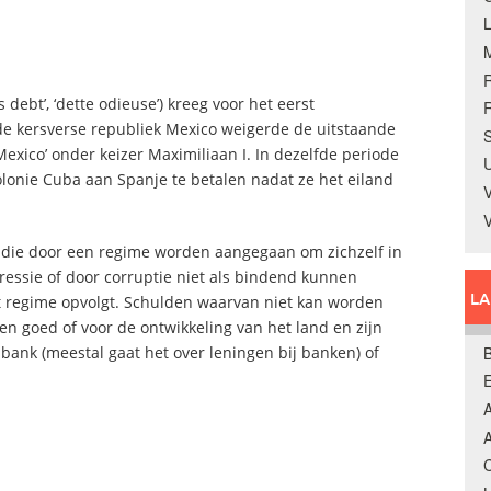
debt’, ‘dette odieuse’) kreeg voor het eerst
R
de kersverse republiek Mexico weigerde de uitstaande
S
xico’ onder keizer Maximiliaan I. In dezelfde periode
U
onie Cuba aan Spanje te betalen nadat ze het eiland
V
n die door een regime worden aangegaan om zichzelf in
pressie of door corruptie niet als bindend kunnen
L
 regime opvolgt. Schulden waarvan niet kan worden
n goed of voor de ontwikkeling van het land en zijn
B
ank (meestal gaat het over leningen bij banken) of
A
A
C