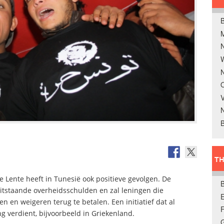
B
W
N
O
V
B
TH
he Lente heeft in Tunesië ook positieve gevolgen. De
 uitstaande overheidsschulden en zal leningen die
E
n en weigeren terug te betalen. Een initiatief dat al
 verdient, bijvoorbeeld in Griekenland.