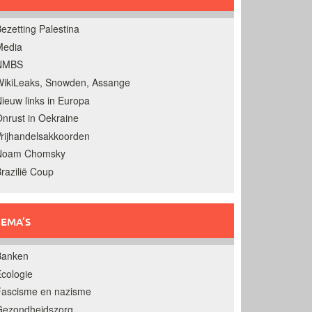
ezetting Palestina
Media
NMBS
ikiLeaks, Snowden, Assange
ieuw links in Europa
nrust in Oekraine
rijhandelsakkoorden
Noam Chomsky
razilië Coup
EMA’S
Banken
cologie
Fascisme en nazisme
Gezondheidszorg