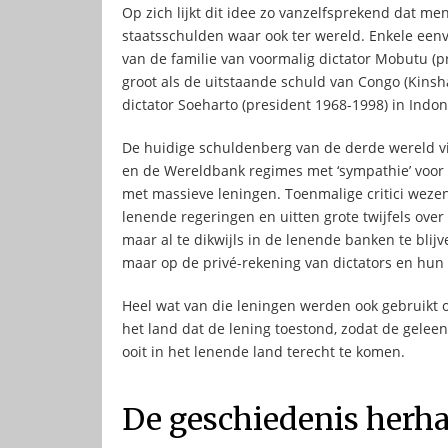
Op zich lijkt dit idee zo vanzelfsprekend dat m
staatsschulden waar ook ter wereld. Enkele eenv
van de familie van voormalig dictator Mobutu (p
groot als de uitstaande schuld van Congo (Kinsha
dictator Soeharto (president 1968-1998) in Indones
De huidige schuldenberg van de derde wereld vin
en de Wereldbank regimes met ‘sympathie’ voo
met massieve leningen. Toenmalige critici weze
lenende regeringen en uitten grote twijfels ov
maar al te dikwijls in de lenende banken te blij
maar op de privé-rekening van dictators en hu
Heel wat van die leningen werden ook gebruikt o
het land dat de lening toestond, zodat de gel
ooit in het lenende land terecht te komen.
De geschiedenis herha