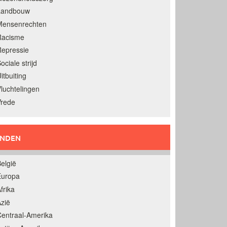
Landbouw
Mensenrechten
Racisme
epressie
ociale strijd
itbuiting
luchtelingen
Vrede
ANDEN
elgië
Europa
frika
zië
entraal-Amerika