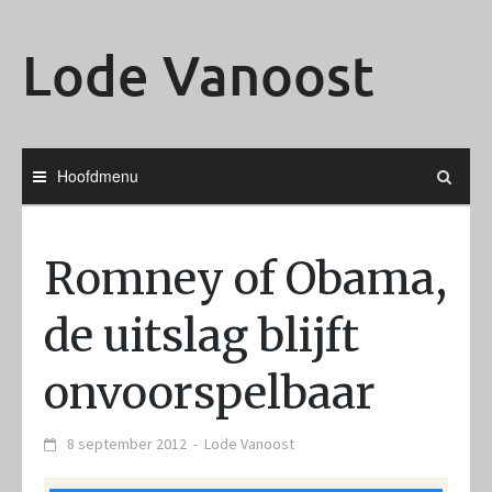
Ga
naar
Lode Vanoost
de
inhoud
Hoofdmenu
Romney of Obama,
de uitslag blijft
onvoorspelbaar
8 september 2012
-
Lode Vanoost