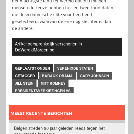
het machtigste land ter wereld dat 300 miljoen
mensen de keuze hebben tussen twee kandidaten
die de economische elite voor hen heeft
geselecteerd, waarvan de éne nog slechter is dan
de andere.
Artikel oorspronkelijk verschenen in
DeWereldMorgen.be
.
GEPLAATST ONDER
VERENIGDE STATEN
GETAGGED
BARACK OBAMA
GARY JOHNSON
JILL STEIN
MITT ROMNEY
PRESIDENTSVERKIEZINGEN VS
MEEST RECENTE BERICHTEN
Belgen streden 90 jaar geleden reeds tegen het
oprukkende fascisme