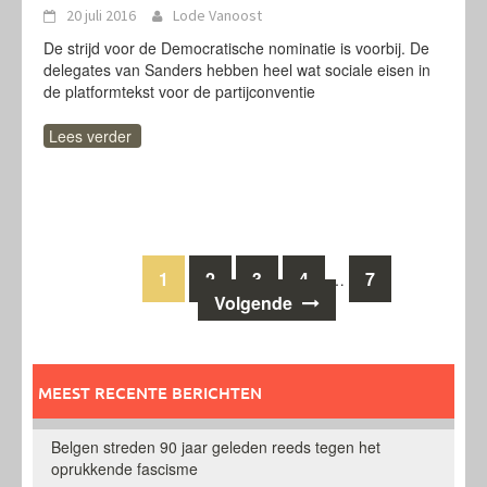
20 juli 2016
Lode Vanoost
De strijd voor de Democratische nominatie is voorbij. De
delegates van Sanders hebben heel wat sociale eisen in
de platformtekst voor de partijconventie
Lees verder
Berichten
1
2
3
4
7
…
Volgende
navigatie
MEEST RECENTE BERICHTEN
Belgen streden 90 jaar geleden reeds tegen het
oprukkende fascisme