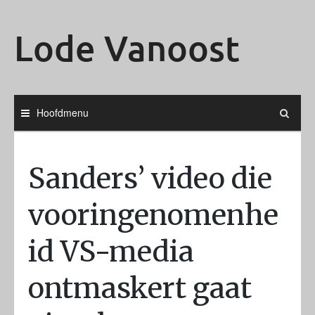
Ga
naar
Lode Vanoost
de
inhoud
Hoofdmenu
Sanders’ video die
vooringenomenhe
id VS-media
ontmaskert gaat