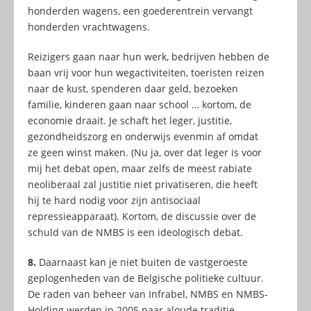
honderden wagens, een goederentrein vervangt
honderden vrachtwagens.
Reizigers gaan naar hun werk, bedrijven hebben de
baan vrij voor hun wegactiviteiten, toeristen reizen
naar de kust, spenderen daar geld, bezoeken
familie, kinderen gaan naar school … kortom, de
economie draait. Je schaft het leger, justitie,
gezondheidszorg en onderwijs evenmin af omdat
ze geen winst maken. (Nu ja, over dat leger is voor
mij het debat open, maar zelfs de meest rabiate
neoliberaal zal justitie niet privatiseren, die heeft
hij te hard nodig voor zijn antisociaal
repressieapparaat). Kortom, de discussie over de
schuld van de NMBS is een ideologisch debat.
8.
Daarnaast kan je niet buiten de vastgeroeste
geplogenheden van de Belgische politieke cultuur.
De raden van beheer van Infrabel, NMBS en NMBS-
Holding werden in 2005 naar aloude traditie