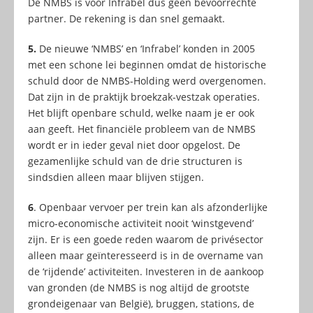
De NMBS is voor Infrabel dus geen bevoorrechte
partner. De rekening is dan snel gemaakt.
5.
De nieuwe ‘NMBS’ en ‘Infrabel’ konden in 2005
met een schone lei beginnen omdat de historische
schuld door de NMBS-Holding werd overgenomen.
Dat zijn in de praktijk broekzak-vestzak operaties.
Het blijft openbare schuld, welke naam je er ook
aan geeft. Het financiële probleem van de NMBS
wordt er in ieder geval niet door opgelost. De
gezamenlijke schuld van de drie structuren is
sindsdien alleen maar blijven stijgen.
6
. Openbaar vervoer per trein kan als afzonderlijke
micro-economische activiteit nooit ‘winstgevend’
zijn. Er is een goede reden waarom de privésector
alleen maar geïnteresseerd is in de overname van
de ‘rijdende’ activiteiten. Investeren in de aankoop
van gronden (de NMBS is nog altijd de grootste
grondeigenaar van België), bruggen, stations, de