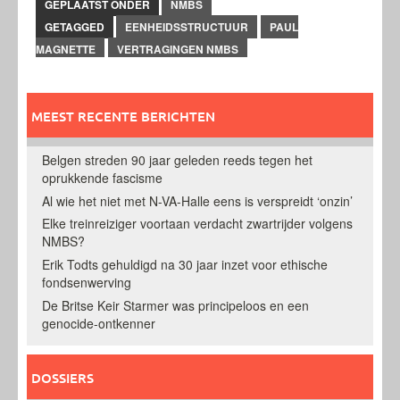
GEPLAATST ONDER
NMBS
GETAGGED
EENHEIDSSTRUCTUUR
PAUL
MAGNETTE
VERTRAGINGEN NMBS
MEEST RECENTE BERICHTEN
Belgen streden 90 jaar geleden reeds tegen het
oprukkende fascisme
Al wie het niet met N-VA-Halle eens is verspreidt ‘onzin’
Elke treinreiziger voortaan verdacht zwartrijder volgens
NMBS?
Erik Todts gehuldigd na 30 jaar inzet voor ethische
fondsenwerving
De Britse Keir Starmer was principeloos en een
genocide-ontkenner
DOSSIERS