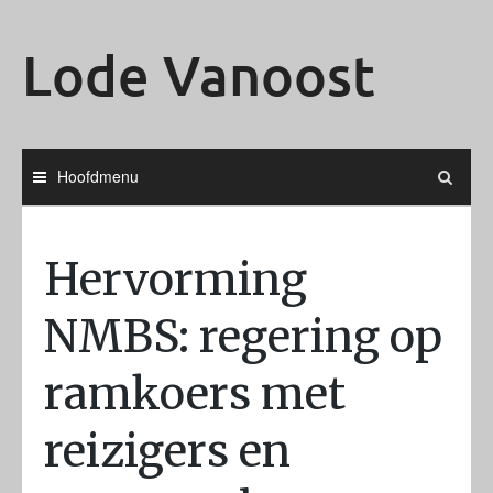
Ga
naar
Lode Vanoost
de
inhoud
Hoofdmenu
Hervorming
NMBS: regering op
ramkoers met
reizigers en