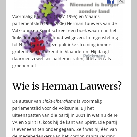
Voormalig Kamerlid (1987-1995) en Vlaams
parlementslid (1995-2006) Herman Lauwers van de
Volksunie en Spirit schreef een boek waarin hij het
‘links-liberalisme’ inhoud wil geven. In tegenstelling
tot Nederland, is deze politieke stroming immers
grotendeels onbekend in Vlaanderen. Hij daagt
daarmee zowel sociaaldemocraten, liberalen als
groenen uit.
Wie is Herman Lauwers?
De auteur van
Links-Liberalisme
is voormalig
parlementslid voor de Volksunie. Bij het
uiteenspatten van die partij in 2001 in wat nu de N-
VA en Spirit is, koos hij de kant van Spirit. Die partij
is eveneens ten onder gegaan. Zelf was hij één van
de medebedenkers van het ‘cordon sanitaire’ rond