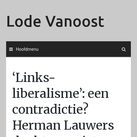
Ga
naar
Lode Vanoost
de
inhoud
Hoofdmenu
‘Links-
liberalisme’: een
contradictie?
Herman Lauwers