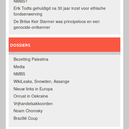
NMBS?
Erik Todts gehuldigd na 30 jaar inzet voor ethische
fondsenwerving
De Britse Keir Starmer was principeloos en een
genocide-ontkenner
DOSSIERS
Bezetting Palestina
Media
NMBS
WikiLeaks, Snowden, Assange
Nieuw links in Europa
Onrust in Oekraine
Vrijhandelsakkoorden
Noam Chomsky
Brazilië Coup