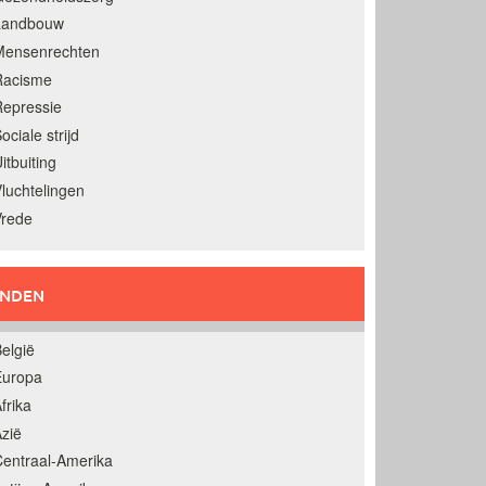
Landbouw
Mensenrechten
Racisme
epressie
ociale strijd
itbuiting
luchtelingen
Vrede
ANDEN
elgië
Europa
frika
zië
entraal-Amerika