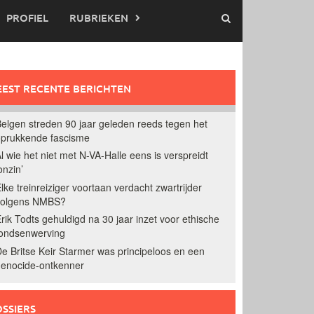
PROFIEL
RUBRIEKEN
EST RECENTE BERICHTEN
elgen streden 90 jaar geleden reeds tegen het
prukkende fascisme
l wie het niet met N-VA-Halle eens is verspreidt
onzin’
lke treinreiziger voortaan verdacht zwartrijder
volgens NMBS?
rik Todts gehuldigd na 30 jaar inzet voor ethische
ondsenwerving
e Britse Keir Starmer was principeloos en een
enocide-ontkenner
SSIERS