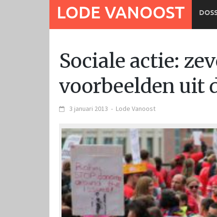
Ga
LODE VANOOST
DOSS
naar
de
inhoud
Sociale actie: z
voorbeelden uit 
3 januari 2013
-
Lode Vanoost