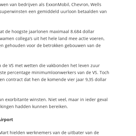
uwen van bedrijven als ExxonMobil, Chevron, Wells
n superwinsten een gemiddeld uurloon betaalden van
at de hoogste jaarlonen maximaal 8.684 dollar
wamen collega’s uit het hele land mee actie voeren,
en gehouden voor de betrokken gebouwen van de
in de VS met wetten die vakbonden het leven zuur
gste percentage minimumloonwerkers van de VS. Toch
 contract dat hen de komende vier jaar 9,35 dollar
n exorbitante winsten. Niet veel, maar in ieder geval
akingen hadden kunnen bereiken.
irport
Mart hielden werknemers van de uitbater van de