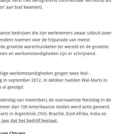
raafje, liefst met denigrerend commentaar vermomd als
ten’ aan bod kwamen).
anse bedrijven die zijn werknemers zwaar uitbuit (over
etendent noemen voor de hitparade van meest
erde grootste warenhuisketen ter wereld en de grootste
onen en werkomstandigheden zijn er schrijnend.
veilige werkomstandigheden gingen twee Wal-
king in september 2012. In oktober hadden Wal-Marts in
 al gevolgd.
onderdag van november), de voornaamste feestdag in de
In meer dan 100 Amerikaanse steden werd actie gevoerd.
ts in Argentinië, Chili, Brazilië, Zuid-Afrika, India en
jaar dat het bedrijf bestaat
.
 van Chicago