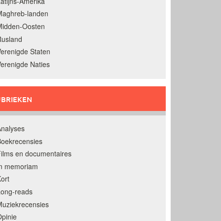
atijns-Amerika
Maghreb-landen
Midden-Oosten
Rusland
erenigde Staten
erenigde Naties
BRIEKEN
nalyses
oekrecensies
ilms en documentaires
In memoriam
ort
Long-reads
uziekrecensies
pinie