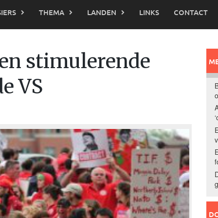
IERS
THEMA
LANDEN
LINKS
CONTACT
even stimulerende
ME
de VS
B
o
A
‘
E
E
f
D
g
DO