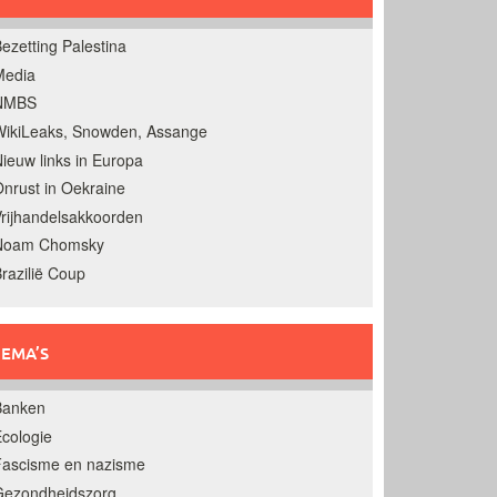
ezetting Palestina
Media
NMBS
ikiLeaks, Snowden, Assange
ieuw links in Europa
nrust in Oekraine
rijhandelsakkoorden
Noam Chomsky
razilië Coup
EMA’S
Banken
cologie
Fascisme en nazisme
Gezondheidszorg