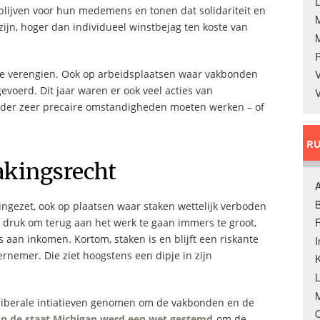
L
lijven voor hun medemens en tonen dat solidariteit en
ijn, hoger dan individueel winstbejag ten koste van
 te verengien. Ook op arbeidsplaatsen waar vakbonden
V
evoerd. Dit jaar waren er ook veel acties van
V
nder zeer precaire omstandigheden moeten werken – of
RU
akingsrecht
A
B
ngezet, ook op plaatsen waar staken wettelijk verboden
F
 de druk om terug aan het werk te gaan immers te groot,
s aan inkomen. Kortom, staken is en blijft een riskante
rnemer. Die ziet hoogstens een dipje in zijn
K
M
eoliberale intiatieven genomen om de vakbonden en de
O
In de staat Michigan werd een wet gestemd
om de