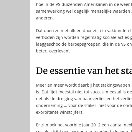
hoe in de VS duizenden Amerikanen in de weer b
samenwerking wel degelijk menselijke waarden z
anderen.
Dat doen ze niet alleen door zich in vakbonden
verboden zijn worden regelmatig sociale acties g
laaggeschoolde beroepsgroepen, die in de VS o
beter, ‘overleven’.
De essentie van het st
Meer en meer wordt daarbij het stakingswapen i
is. Dat lijdt meestal niet tot succes, meestal is
net als de dreiging van baanverlies en het verlie
onderneming … voor de staker, niet voor de onde
exorbitante winstcijfers.
Er zijn ook het voorbije jaar 2012 een aantal n
sociale strijd nog verder aan banden te leggen.