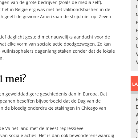
gen van de grote bedrijven (zoals de media zelf).
t het in België erg was met het vakbondsbashen in de
och geeft de gewone Amerikaan de strijd niet op. Zeven
R
ief daglicht gesteld met nauwelijks aandacht voor de
S
zowat elke vorm van sociale actie doodgezwegen. Zo kan
U
 vuilnisophalers dagenlang staken zonder dat de lokale
V
n.
1 mei?
L
re en gewelddadigere geschiedenis dan in Europa. Dat
B
opeanen beseffen bijvoorbeeld dat de Dag van de
an de bloedig onderdrukte stakingen in Chicago van
A
A
 de VS het land met de meest repressieve
C
van sociale acties. Het is dan ook bewonderenswaardig