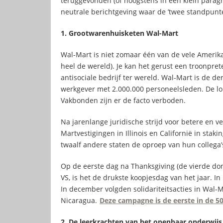
teruggevonden (of hoogstens in een klein parag
neutrale berichtgeving waar de ’twee standpun
1. Grootwarenhuisketen Wal-Mart
Wal-Mart is niet zomaar één van de vele Amerika
heel de wereld). Je kan het gerust een troonpr
antisociale bedrijf ter wereld. Wal-Mart is de d
werkgever met 2.000.000 personeelsleden. De l
Vakbonden zijn er de facto verboden.
Na jarenlange juridische strijd voor betere en 
Martvestigingen in Illinois en Californië in sta
twaalf andere staten de oproep van hun collega’s
Op de eerste dag na Thanksgiving (de vierde d
VS, is het de drukste koopjesdag van het jaar. 
In december volgden solidariteitsacties in Wal-Mar
Nicaragua.
Deze campagne is de eerste in de 50 
2. De leerkrachten van het openbaar onderwijs