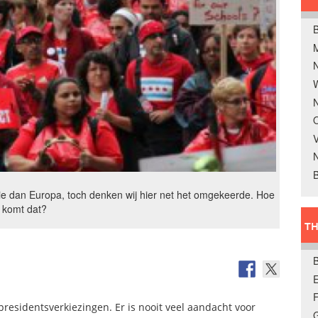
B
W
N
O
V
B
tie dan Europa, toch denken wij hier net het omgekeerde. Hoe
komt dat?
TH
E
presidentsverkiezingen. Er is nooit veel aandacht voor