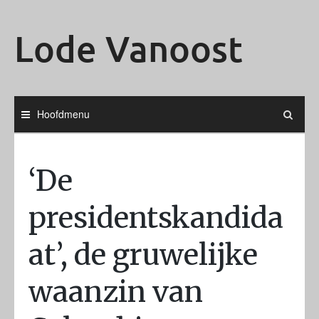
Ga
naar
Lode Vanoost
de
inhoud
Hoofdmenu
‘De
presidentskandida
at’, de gruwelijke
waanzin van