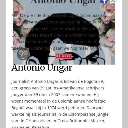
Met ‘De presidentskandidaat’ toont Colombiaans
journalist Antonio Ungar aan dat hij het potentieel
heeft een groot schrijver te worden. Wie van de
Colombiaanse tragedie een prachtig verhaal weet
te maken dat boeit van begin tot einde, heeft
talent. Van deze man gaan we nog meer horen.
Antonio Ungar
Journalist Antonio Ungar is lid van de Bogotá 39,
een groep van 39 Latijns-Amerikaanse schrijvers
jonger dan 39 die in 2007 samen kwamen. Hij
woont momenteel in de Colombiaanse hoofdstad
Bogotá waar hij in 1974 werd geboren. Daarvoor
werkte hij als journalist in de Colombiaanse jungle
van de Orinocorivier, in Groot-Brittannië, Mexico,
Spanje en Palestina.