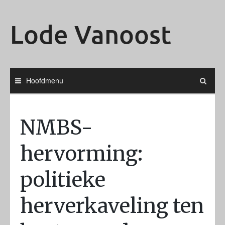
Ga
naar
Lode Vanoost
de
inhoud
Hoofdmenu
NMBS-
hervorming:
politieke
herverkaveling ten