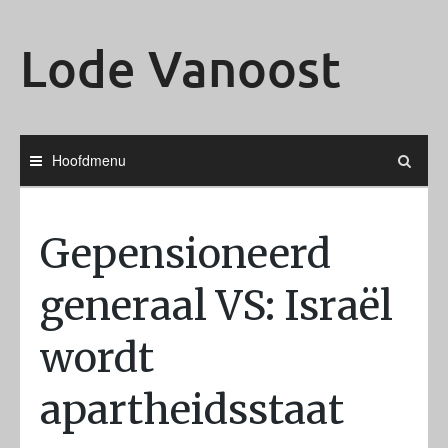
Ga
naar
Lode Vanoost
de
inhoud
Hoofdmenu
Gepensioneerd
generaal VS: Israël
wordt
apartheidsstaat