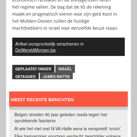
het regime vallen. De dag dat de VS de rekening
maakt en pragmatisch eieren voor zijn geld kiest in
het Midden-Oosten zullen de huidige
machthebbers in Israël voor eenzelfde keuze staan.
Artikel oorspronkelijk verschenen in
DeWereldMorgen.be
.
GEPLAATST ONDER
ISRAËL
GETAGGED
JAMES MATTIS
MEEST RECENTE BERICHTEN
Belgen streden 90 jaar geleden reeds tegen het
oprukkende fascisme
Al wie het niet met N-VA-Halle eens is verspreidt ‘onzin’
Elke treinreiziger voortaan verdacht zwartrijder volgens