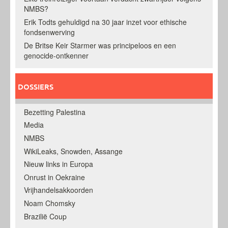
NMBS?
Erik Todts gehuldigd na 30 jaar inzet voor ethische
fondsenwerving
De Britse Keir Starmer was principeloos en een
genocide-ontkenner
DOSSIERS
Bezetting Palestina
Media
NMBS
WikiLeaks, Snowden, Assange
Nieuw links in Europa
Onrust in Oekraine
Vrijhandelsakkoorden
Noam Chomsky
Brazilië Coup