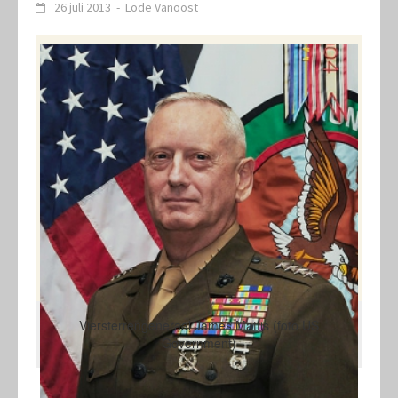
26 juli 2013
-
Lode Vanoost
Viersterrengeneraal James Mattis (foto US
Government)