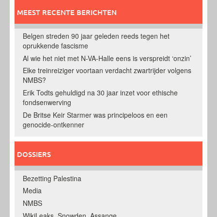
MEEST RECENTE BERICHTEN
Belgen streden 90 jaar geleden reeds tegen het
oprukkende fascisme
Al wie het niet met N-VA-Halle eens is verspreidt ‘onzin’
Elke treinreiziger voortaan verdacht zwartrijder volgens
NMBS?
Erik Todts gehuldigd na 30 jaar inzet voor ethische
fondsenwerving
De Britse Keir Starmer was principeloos en een
genocide-ontkenner
DOSSIERS
Bezetting Palestina
Media
NMBS
WikiLeaks, Snowden, Assange