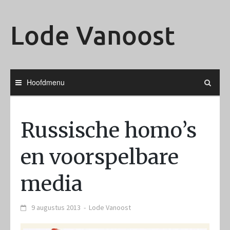
Ga
naar
Lode Vanoost
de
inhoud
Hoofdmenu
Russische homo’s
en voorspelbare
media
9 augustus 2013
-
Lode Vanoost