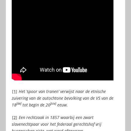
[1]
Het ‘spoor van tranen’ verwijst naar de etnische
zuivering van de autochtone bevolking van de VS van de
[de]
[ste]
18
tot begin de 20
eeuw.
[2]
Een rechtzaak in 1857 waarbij een zwart
slavenechtpaar voor het federaal gerechtshof vrij
burgerschap eiste, wat werd afgewezen.