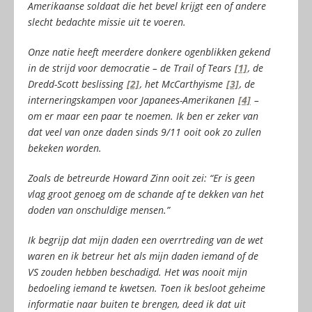
Amerikaanse soldaat die het bevel krijgt een of andere
slecht bedachte missie uit te voeren.
Onze natie heeft meerdere donkere ogenblikken gekend
in de strijd voor democratie – de Trail of Tears
[1]
, de
Dredd-Scott beslissing
[2]
, het McCarthyisme
[3]
, de
interneringskampen voor Japanees-Amerikanen
[4]
–
om er maar een paar te noemen. Ik ben er zeker van
dat veel van onze daden sinds 9/11 ooit ook zo zullen
bekeken worden.
Zoals de betreurde Howard Zinn ooit zei: “Er is geen
vlag groot genoeg om de schande af te dekken van het
doden van onschuldige mensen.”
Ik begrijp dat mijn daden een overrtreding van de wet
waren en ik betreur het als mijn daden iemand of de
VS zouden hebben beschadigd. Het was nooit mijn
bedoeling iemand te kwetsen. Toen ik besloot geheime
informatie naar buiten te brengen, deed ik dat uit