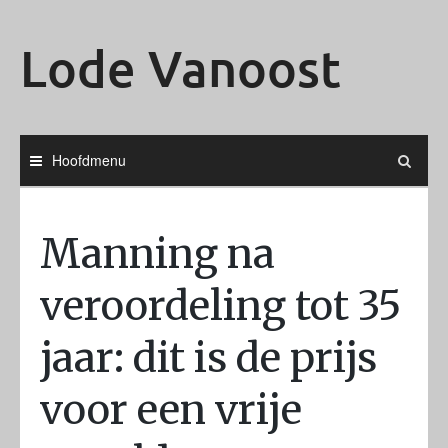
Ga
naar
Lode Vanoost
de
inhoud
Hoofdmenu
Manning na
veroordeling tot 35
jaar: dit is de prijs
voor een vrije