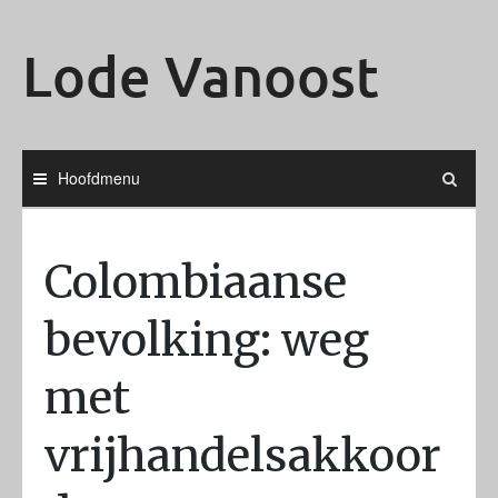
Ga
naar
Lode Vanoost
de
inhoud
Hoofdmenu
Colombiaanse
bevolking: weg
met
vrijhandelsakkoor