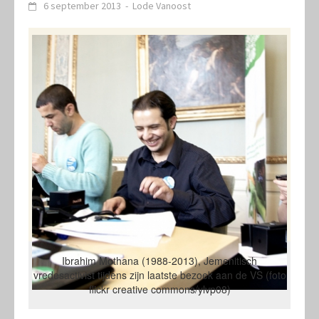
6 september 2013
-
Lode Vanoost
Ibrahim Mothana (1988-2013), Jemenitisch
vredesactivist tijdens zijn laatste bezoek aan de VS (foto
flickr creative commons/ylvp08)