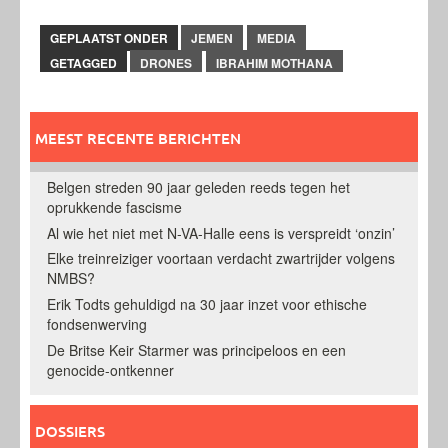
GEPLAATST ONDER
JEMEN
MEDIA
GETAGGED
DRONES
IBRAHIM MOTHANA
MEEST RECENTE BERICHTEN
Belgen streden 90 jaar geleden reeds tegen het
oprukkende fascisme
Al wie het niet met N-VA-Halle eens is verspreidt ‘onzin’
Elke treinreiziger voortaan verdacht zwartrijder volgens
NMBS?
Erik Todts gehuldigd na 30 jaar inzet voor ethische
fondsenwerving
De Britse Keir Starmer was principeloos en een
genocide-ontkenner
DOSSIERS