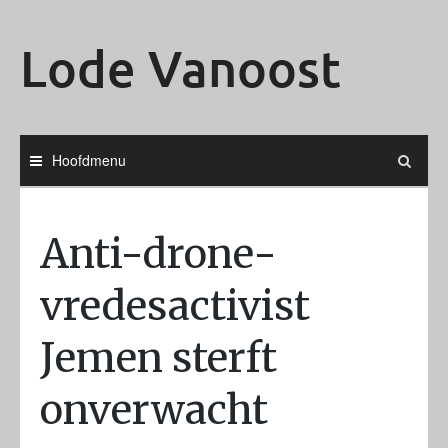
Ga
naar
Lode Vanoost
de
inhoud
Hoofdmenu
Anti-drone-
vredesactivist
Jemen sterft
onverwacht