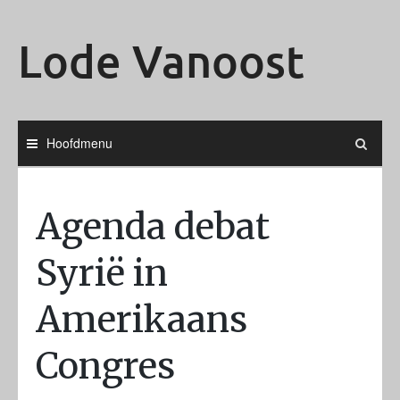
Ga
naar
Lode Vanoost
de
inhoud
Hoofdmenu
Agenda debat
Syrië in
Amerikaans
Congres