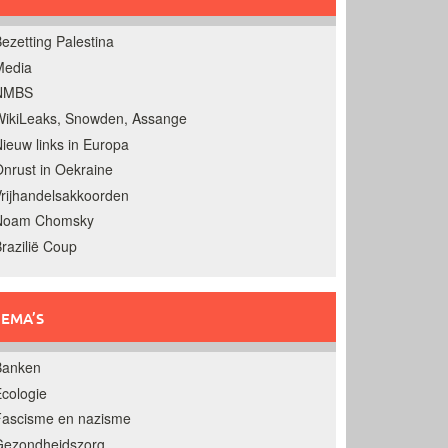
ezetting Palestina
Media
NMBS
ikiLeaks, Snowden, Assange
ieuw links in Europa
nrust in Oekraine
rijhandelsakkoorden
Noam Chomsky
razilië Coup
EMA’S
Banken
cologie
Fascisme en nazisme
Gezondheidszorg