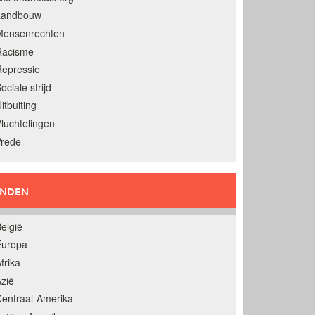
Landbouw
Mensenrechten
Racisme
epressie
ociale strijd
itbuiting
luchtelingen
Vrede
ANDEN
elgië
Europa
frika
zië
entraal-Amerika