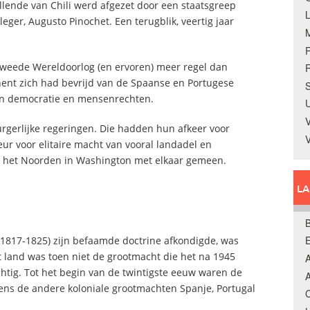
llende van Chili werd afgezet door een staatsgreep
ger, Augusto Pinochet. Een terugblik, veertig jaar
 Tweede Wereldoorlog (en ervoren) meer regel dan
R
inent zich had bevrijd van de Spaanse en Portugese
S
van democratie en mensenrechten.
U
V
urgerlijke regeringen. Die hadden hun afkeer voor
eur voor elitaire macht van vooral landadel en
t het Noorden in Washington met elkaar gemeen.
L
B
1817-1825) zijn befaamde doctrine afkondigde, was
at land was toen niet de grootmacht die het na 1945
A
htig. Tot het begin van de twintigste eeuw waren de
A
ens de andere koloniale grootmachten Spanje, Portugal
C