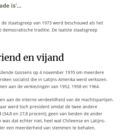
ade is’…
an de staatsgreep van 1973 werd beschouwd als het
 democratische traditie. De laatste staatsgreep
riend en vijand
 Allende Gossens op 4 november 1970 om meerdere
oken socialist die in Latijns-Amerika werd verkozen.
men aan de verkiezingen van 1952, 1958 en 1964.
nken aan de interne verdeeldheid van de machtspartijen.
maar werd toch president omdat de twee andere
34,8 en 27,8 procent), geen van beiden de ander
 was dat echter niet, heel wat Chileense en Latijns-
der een meerderheid van stemmen te behalen.