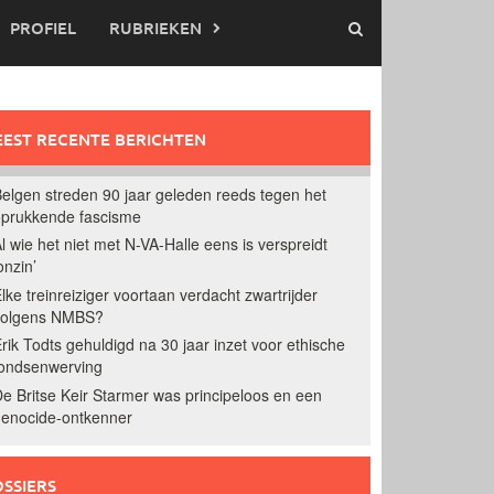
PROFIEL
RUBRIEKEN
EST RECENTE BERICHTEN
elgen streden 90 jaar geleden reeds tegen het
prukkende fascisme
l wie het niet met N-VA-Halle eens is verspreidt
onzin’
lke treinreiziger voortaan verdacht zwartrijder
volgens NMBS?
rik Todts gehuldigd na 30 jaar inzet voor ethische
ondsenwerving
e Britse Keir Starmer was principeloos en een
enocide-ontkenner
SSIERS