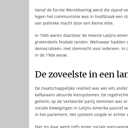
Vanaf de Eerste Wereldoorlog werd die vijand v
tegen het communisme was in hoofdzaak een st
van politieke macht door een kleine elite.
In 1945 waren daardoor de meeste Latijns-Ameri
grotendeels feodale landen. Weliswaar hadden z
democratieën, met stemrecht voor iedereen. In 
in de 19de eeuw.
De zoveelste in een lan
De maatschappelijke realiteit was wel iets ande
kafkaiaans absurde kiessystemen, tot regelrecht
geheim, op de ‘verkeerde’ partij stemmen was er 
sociale bewegingen in Latijns-Amerika passief war
in het parlement. Het systeem zorgde er echter
Hier en daar werd zelfs enige sociale vooruigang