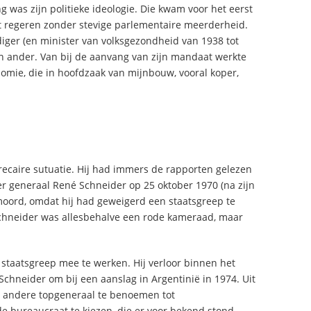
g was zijn politieke ideologie. Die kwam voor het eerst
t regeren zonder stevige parlementaire meerderheid.
diger (en minister van volksgezondheid van 1938 tot
een ander. Van bij de aanvang van zijn mandaat werkte
nomie, die in hoofdzaak van mijnbouw, vooral koper,
recaire sutuatie. Hij had immers de rapporten gelezen
r generaal René Schneider op 25 oktober 1970 (na zijn
moord, omdat hij had geweigerd een staatsgreep te
Schneider was allesbehalve een rode kameraad, maar
 staatsgreep mee te werken. Hij verloor binnen het
 Schneider om bij een aanslag in Argentinië in 1974. Uit
n andere topgeneraal te benoemen tot
 bureaucraat te kiezen, die er voor bekend stond