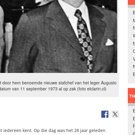
B
W
N
O
V
B
net door hem benoemde nieuwe stafchef van het leger Augusto
atum van 11 september 1973 al op zak (foto elclarin.cl)
TH
E
t iedereen kent. Op die dag was het 28 jaar geleden