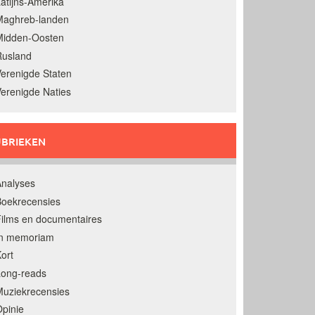
atijns-Amerika
Maghreb-landen
Midden-Oosten
Rusland
erenigde Staten
erenigde Naties
BRIEKEN
nalyses
oekrecensies
ilms en documentaires
In memoriam
ort
Long-reads
uziekrecensies
pinie