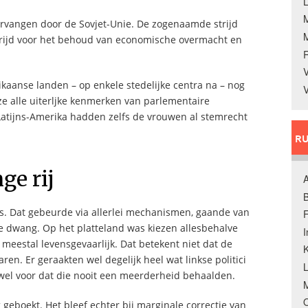
L
ervangen door de Sovjet-Unie. De zogenaamde strijd
rijd voor het behoud van economische overmacht en
V
kaanse landen – op enkele stedelijke centra na – nog
V
e alle uiterljke kenmerken van parlementaire
Latijns-Amerika hadden zelfs de vrouwen al stemrecht
RU
ge rij
A
B
rs. Dat gebeurde via allerlei mechanismen, gaande van
F
e dwang. Op het platteland was kiezen allesbehalve
meestal levensgevaarlijk. Dat betekent niet dat de
K
en. Er geraakten wel degelijk heel wat linkse politici
 wel voor dat die nooit een meerderheid behaalden.
M
O
 geboekt. Het bleef echter bij marginale correctie van