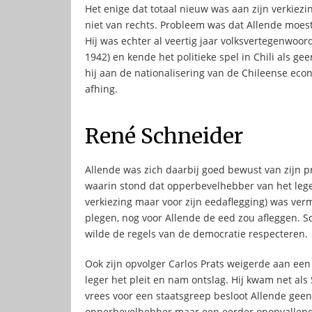
Het enige dat totaal nieuw was aan zijn verkiezin
niet van rechts. Probleem was dat Allende moes
Hij was echter al veertig jaar volksvertegenwoor
1942) en kende het politieke spel in Chili als g
hij aan de nationalisering van de Chileense eco
afhing.
René Schneider
Allende was zich daarbij goed bewust van zijn p
waarin stond dat opperbevelhebber van het lege
verkiezing maar voor zijn eedaflegging) was ver
plegen, nog voor Allende de eed zou afleggen. 
wilde de regels van de democratie respecteren.
Ook zijn opvolger Carlos Prats weigerde aan een
leger het pleit en nam ontslag. Hij kwam net als
vrees voor een staatsgreep besloot Allende gee
opperbevelhebber maar een eerder onopvallende