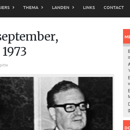
IERS
THEMA
LANDEN
LINKS
CONTACT
 september,
ME
 1973
B
o
A
pitte
‘
E
E
f
D
g
DO