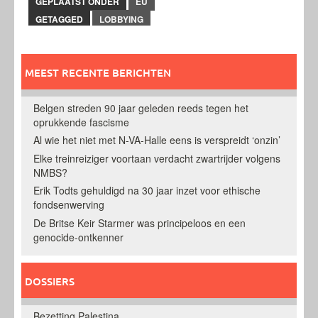
GEPLAATST ONDER
EU
GETAGGED
LOBBYING
MEEST RECENTE BERICHTEN
Belgen streden 90 jaar geleden reeds tegen het
oprukkende fascisme
Al wie het niet met N-VA-Halle eens is verspreidt ‘onzin’
Elke treinreiziger voortaan verdacht zwartrijder volgens
NMBS?
Erik Todts gehuldigd na 30 jaar inzet voor ethische
fondsenwerving
De Britse Keir Starmer was principeloos en een
genocide-ontkenner
DOSSIERS
Bezetting Palestina