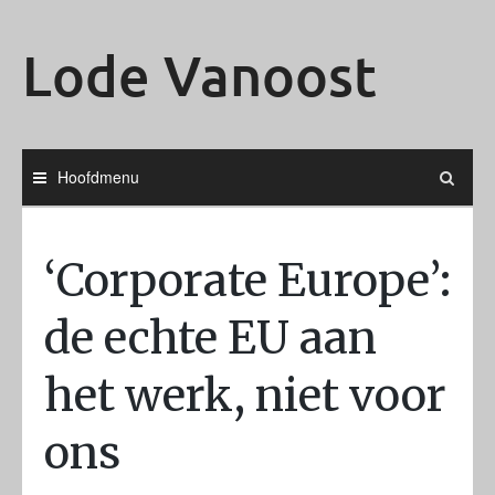
Ga
naar
Lode Vanoost
de
inhoud
Hoofdmenu
‘Corporate Europe’:
de echte EU aan
het werk, niet voor
ons