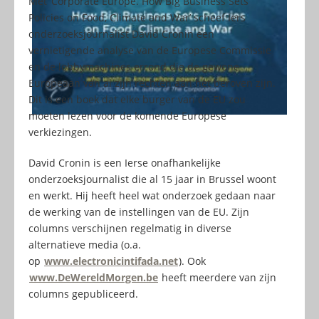
Met ‘Corporate Europe. How Big Business Sets
Policies on Food, Climate and War’ scheef Iers
onderzoeksjournalist David Cronin een
vernietigende analyse van de Europese Commissie
en de lobbymachines errond die de gewone
Europeaan van al zijn rechten aan het beroven zijn.
Dit is een boek dat elke burger van de EU zou
moeten lezen voor de komende Europese
verkiezingen.
David Cronin is een Ierse onafhankelijke
onderzoeksjournalist die al 15 jaar in Brussel woont
en werkt. Hij heeft heel wat onderzoek gedaan naar
de werking van de instellingen van de EU. Zijn
columns verschijnen regelmatig in diverse
alternatieve media (o.a.
op
www.electronicintifada.net
). Ook
www.DeWereldMorgen.be
heeft meerdere van zijn
columns gepubliceerd.