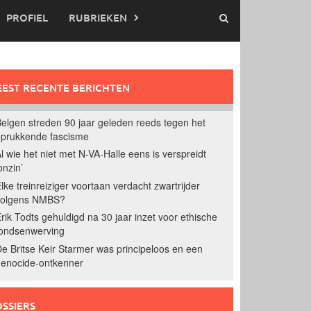
PROFIEL
RUBRIEKEN
EST RECENTE BERICHTEN
elgen streden 90 jaar geleden reeds tegen het
prukkende fascisme
l wie het niet met N-VA-Halle eens is verspreidt
onzin’
lke treinreiziger voortaan verdacht zwartrijder
volgens NMBS?
rik Todts gehuldigd na 30 jaar inzet voor ethische
ondsenwerving
e Britse Keir Starmer was principeloos en een
enocide-ontkenner
SSIERS