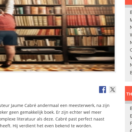
B
W
N
O
V
B
TH
 auteur Jaume Cabré andermaal een meesterwerk, na zijn
ker geen gemakkelijk boek. Er zijn echter wel meer
E
plexe literatuur als deze. Cabré past perfect naast
heeft. Hij verdient het even bekend te worden.