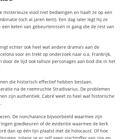
ie misterieuze viool niet bedwingen en haalt ze op een
binatie toch al jaren kent). Een dag later legt hij ze
 – een keten van gebeurtenissen in gang die de rest van
rengt echter ook heel wat andere drama’s aan de
celona voor en trekt op onderzoek naar o.a. Frankrijk,
 door de tijd ook talloze personages aan bod die in het
.
nen die historisch effectief hebben bestaan.
neratie na de roemruchte Stradivarius. De problemen
men zijn authentiek. Cabré weet zo heel wat historische
.
 lezen. De nonchalance bijvoorbeeld waarmee zijn
ringen goedkeuren of de evidentie waarmee de kerk
ré dan op één lijn plaatst met de holocaust. Of hoe
raten, zolang ze er zelf geen slachtoffer van zijn en