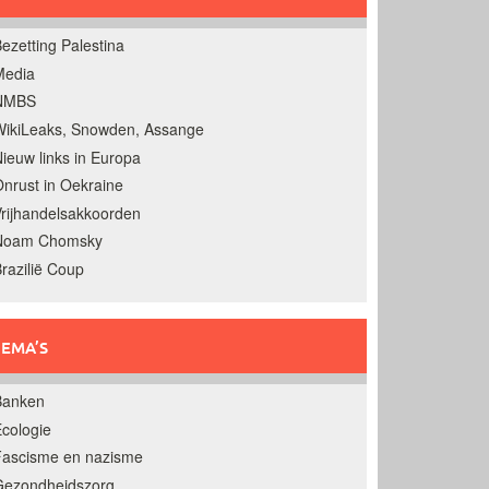
ezetting Palestina
Media
NMBS
ikiLeaks, Snowden, Assange
ieuw links in Europa
nrust in Oekraine
rijhandelsakkoorden
Noam Chomsky
razilië Coup
EMA’S
Banken
cologie
Fascisme en nazisme
Gezondheidszorg