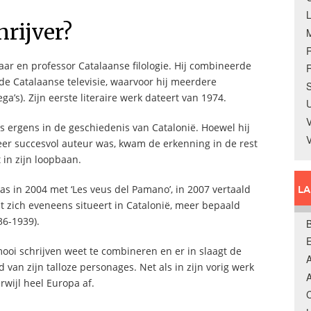
hrijver?
aar en professor Catalaanse filologie. Hij combineerde
R
de Catalaanse televisie, waarvoor hij meerdere
S
ega’s). Zijn eerste literaire werk dateert van 1974.
U
V
ns ergens in de geschiedenis van Catalonië. Hoewel hij
 zeer succesvol auteur was, kwam de erkenning in de rest
 in zijn loopbaan.
L
s in 2004 met ‘Les veus del Pamano’, in 2007 vertaald
 zich eveneens situeert in Catalonië, meer bepaald
36-1939).
B
mooi schrijven weet te combineren en er in slaagt de
A
 van zijn talloze personages. Net als in zijn vorig werk
A
rwijl heel Europa af.
C