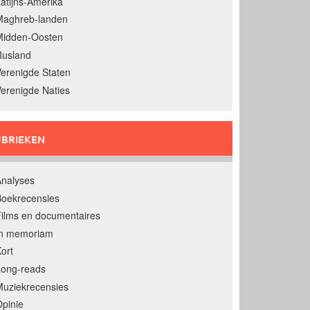
atijns-Amerika
Maghreb-landen
Midden-Oosten
Rusland
erenigde Staten
erenigde Naties
BRIEKEN
nalyses
oekrecensies
ilms en documentaires
In memoriam
ort
Long-reads
uziekrecensies
pinie