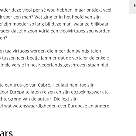
 vader deze viool per sé wou hebben, maar ontdekt veel
jk voor een man? Wat ging er in het hoofd van zijn
 zijn moeder zo lang bij deze man, waar ze blijkbaar
der dat zijn zoon Adrià een vioolvirtuoos zou worden,
len?
en taalvirtuoos worden die meer dan twintig talen
s tussen (een beetje jammer dat de vertaler de enkele
inele versie in het Nederlands geschreven staan niet
te een truukje van Cabré. Het laat hem toe zijn
or Europa te laten reizen en zijn opzoekingswerk te
htergrond van de auteur. Die legt zijn
heel wat wetenswaardigheden over Europese en andere
ars