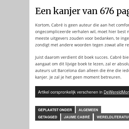
Een kanjer van 676 pa
Kortom, Cabré is geen auteur die aan het comfort
ongecompliceerde verhalen wil, moet hier best n
meeste uitgevers zouden voor bedanken, te ingew
zondigt met andere woorden tegen zowat alle r
Juist daarom verdient dit boek succes. Cabré bi
aangaat om dit lijvige boek te lezen, zal er abs
auteurs uit Barcelona dan alleen die éne die ied
kanjer. Je zal je het geen moment betreuren.
Artikel oorspronkelijk verschenen in
DeWereldMor
GEPLAATST ONDER
ALGEMEEN
GETAGGED
JAUME CABRÉ
WERELDLITERATU