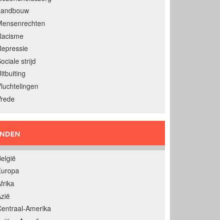
Landbouw
Mensenrechten
Racisme
epressie
ociale strijd
itbuiting
luchtelingen
Vrede
ANDEN
elgië
Europa
frika
zië
entraal-Amerika