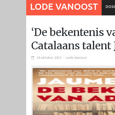
Ga
LODE VANOOST
DOSS
naar
de
inhoud
‘De bekentenis v
Catalaans talent
24 oktober 2013
-
Lode Vanoost