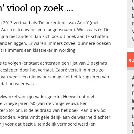
L
n’ viool op zoek …
 in 2013 vertaald als ‘De bekentenis van Adrià’ (met
, Adrià is trouwens een jongensnaam). Wie, zoals ik, ‘De
V
jna niet anders dan zich ook dit boek aan te schaffen.
V
 maanden liggen. Er waren immers zoveel dunnere boeken
it is immers een klassieker in wording.
RU
te volgen (er staat achteraan een lijst van 3 pagina’s
meeslepen door het verhaal. Cabré vertelt immers zo
en van weer een nieuw personage, of het terugkeren van
A
 dat nu weer was.
B
F
ekwinkel van zijn vader geërfd. Hoewel dat niet
de vroege jaren ’50 (van de vorige eeuw). Een
K
 Storioni, is de leidraad van het boek. Aan die viool
onden. Adrià vindt geleidelijk aan de waarheid achter
M
hij voor dat bezit uiteindelijk vermoord werd (en
O