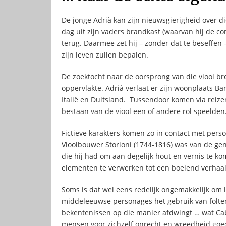
De jonge Adrià kan zijn nieuwsgierigheid over d
dag uit zijn vaders brandkast (waarvan hij de com
terug. Daarmee zet hij – zonder dat te beseffen
zijn leven zullen bepalen.
De zoektocht naar de oorsprong van die viool b
oppervlakte. Adrià verlaat er zijn woonplaats Bar
Italië en Duitsland. Tussendoor komen via reizen
bestaan van de viool een of andere rol speelden
Fictieve karakters komen zo in contact met perso
Vioolbouwer Storioni (1744-1816) was van de ge
die hij had om aan degelijk hout en vernis te ko
elementen te verwerken tot een boeiend verhaal
Soms is dat wel eens redelijk ongemakkelijk om
middeleeuwse personages het gebruik van folte
bekentenissen op die manier afdwingt … wat Cab
mensen voor zichzelf onrecht en wreedheid goedp