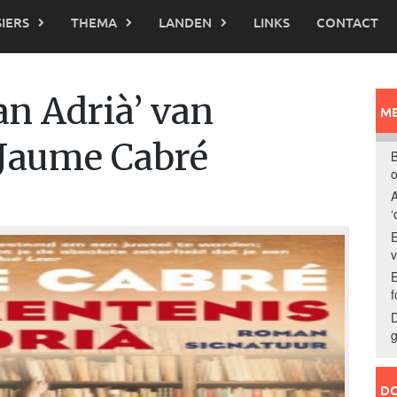
IERS
THEMA
LANDEN
LINKS
CONTACT
an Adrià’ van
ME
 Jaume Cabré
B
o
A
‘
E
E
f
D
g
DO