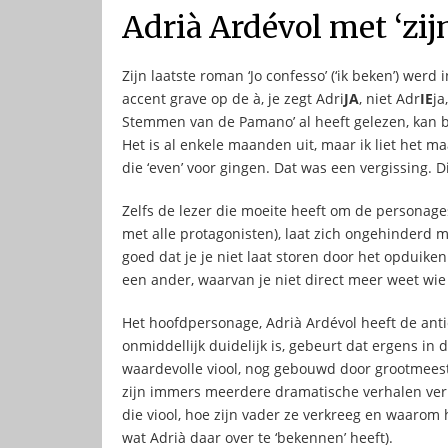
Adrià Ardévol met ‘zij
Zijn laatste roman ‘Jo confesso’ (‘ik beken’) werd
accent grave op de à, je zegt Adri
JA
, niet Adr
IE
ja
Stemmen van de Pamano’ al heeft gelezen, kan bi
Het is al enkele maanden uit, maar ik liet het
die ‘even’ voor gingen. Dat was een vergissing. D
Zelfs de lezer die moeite heeft om de personages 
met alle protagonisten), laat zich ongehinderd 
goed dat je je niet laat storen door het opduik
een ander, waarvan je niet direct meer weet wie
Het hoofdpersonage, Adrià Ardévol heeft de anti
onmiddellijk duidelijk is, gebeurt dat ergens in 
waardevolle viool, nog gebouwd door grootmeester
zijn immers meerdere dramatische verhalen verb
die viool, hoe zijn vader ze verkreeg en waarom 
wat Adrià daar over te ‘bekennen’ heeft).