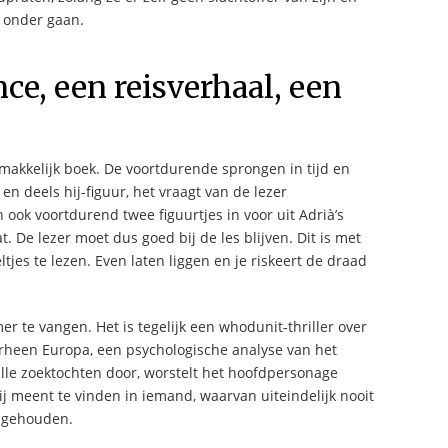
n onder gaan.
nce, een reisverhaal, een
gemakkelijk boek. De voortdurende sprongen in tijd en
 en deels hij-figuur, het vraagt van de lezer
ok voortdurend twee figuurtjes in voor uit Adrià’s
t. De lezer moet dus goed bij de les blijven. Dit is met
es te lezen. Even laten liggen en je riskeert de draad
r te vangen. Het is tegelijk een whodunit-thriller over
orheen Europa, een psychologische analyse van het
lle zoektochten door, worstelt het hoofdpersonage
ij meent te vinden in iemand, waarvan uiteindelijk nooit
t gehouden.