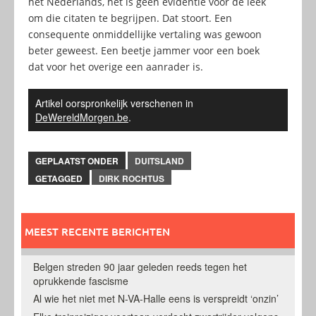
het Nederlands, het is géén evidentie voor de leek
om die citaten te begrijpen. Dat stoort. Een
consequente onmiddellijke vertaling was gewoon
beter geweest. Een beetje jammer voor een boek
dat voor het overige een aanrader is.
Artikel oorspronkelijk verschenen in
DeWereldMorgen.be
.
GEPLAATST ONDER
DUITSLAND
GETAGGED
DIRK ROCHTUS
MEEST RECENTE BERICHTEN
Belgen streden 90 jaar geleden reeds tegen het
oprukkende fascisme
Al wie het niet met N-VA-Halle eens is verspreidt ‘onzin’