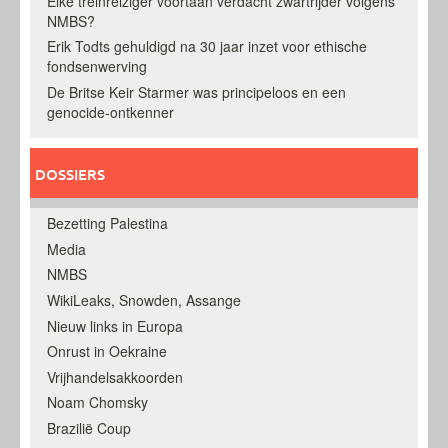
Elke treinreiziger voortaan verdacht zwartrijder volgens
NMBS?
Erik Todts gehuldigd na 30 jaar inzet voor ethische
fondsenwerving
De Britse Keir Starmer was principeloos en een
genocide-ontkenner
DOSSIERS
Bezetting Palestina
Media
NMBS
WikiLeaks, Snowden, Assange
Nieuw links in Europa
Onrust in Oekraine
Vrijhandelsakkoorden
Noam Chomsky
Brazilië Coup