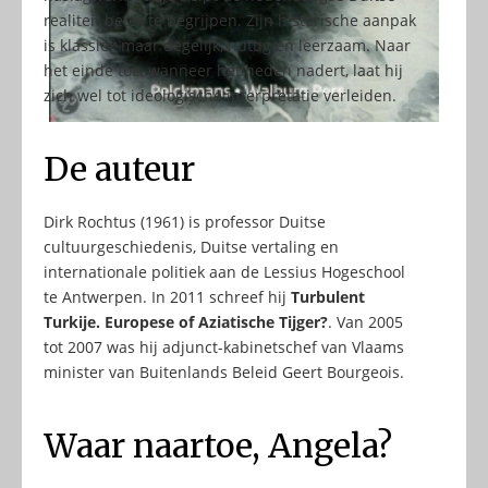
realiteit beter te begrijpen. Zijn historische aanpak
is klassiek maar degelijk, nuttig en leerzaam. Naar
het einde toe, wanneer het heden nadert, laat hij
zich wel tot ideologische interpretatie verleiden.
De auteur
Dirk Rochtus (1961) is professor Duitse
cultuurgeschiedenis, Duitse vertaling en
internationale politiek aan de Lessius Hogeschool
te Antwerpen. In 2011 schreef hij
Turbulent
Turkije. Europese of Aziatische Tijger
?
. Van 2005
tot 2007 was hij adjunct-kabinetschef van Vlaams
minister van Buitenlands Beleid Geert Bourgeois.
Waar naartoe, Angela?