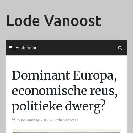
Ga
naar
Lode Vanoost
de
inhoud
Hoofdmenu
Dominant Europa,
economische reus,
politieke dwerg?
5 november 2013
-
Lode Vanoost