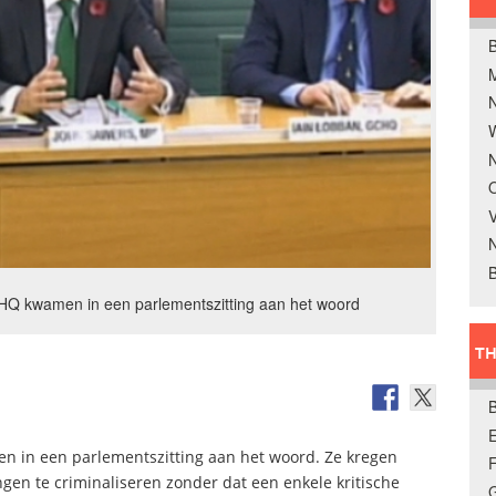
B
W
N
O
V
B
HQ kwamen in een parlementszitting aan het woord
TH
E
n in een parlementszitting aan het woord. Ze kregen
gen te criminaliseren zonder dat een enkele kritische