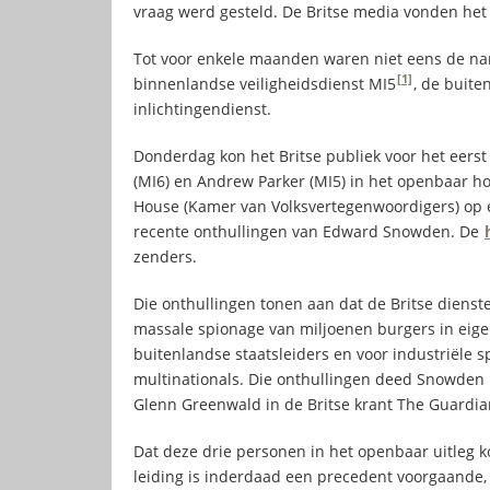
vraag werd gesteld. De Britse media vonden het
Tot voor enkele maanden waren niet eens de na
[1]
binnenlandse veiligheidsdienst MI5
, de buite
inlichtingendienst.
Donderdag kon het Britse publiek voor het eerst
(MI6) en Andrew Parker (MI5) in het openbaar h
House (Kamer van Volksvertegenwoordigers) op e
recente onthullingen van Edward Snowden. De
zenders.
Die onthullingen tonen aan dat de Britse die
massale spionage van miljoenen burgers in eige
buitenlandse staatsleiders en voor industriële 
multinationals. Die onthullingen deed Snowden
Glenn Greenwald in de Britse krant The Guardia
Dat deze drie personen in het openbaar uitleg 
leiding is inderdaad een precedent voorgaande, 