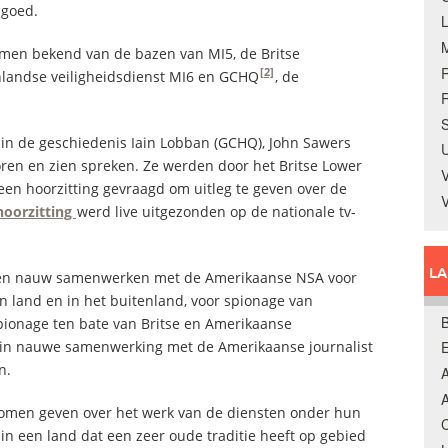
 goed.
men bekend van de bazen van MI5, de Britse
[2]
nlandse veiligheidsdienst MI6 en GCHQ
, de
R
S
 in de geschiedenis Iain Lobban (GCHQ), John Sawers
U
oren en zien spreken. Ze werden door het Britse Lower
V
en hoorzitting gevraagd om uitleg te geven over de
hoorzitting
werd live uitgezonden op de nationale tv-
L
nsten nauw samenwerken met de Amerikaanse NSA voor
n land en in het buitenland, voor spionage van
B
spionage ten bate van Britse en Amerikaanse
 in nauwe samenwerking met de Amerikaanse journalist
n.
A
A
komen geven over het werk van de diensten onder hun
C
in een land dat een zeer oude traditie heeft op gebied