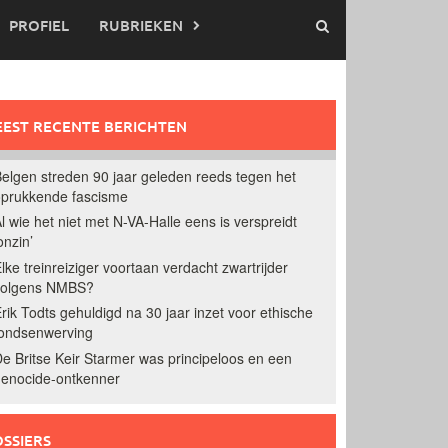
PROFIEL
RUBRIEKEN
EST RECENTE BERICHTEN
elgen streden 90 jaar geleden reeds tegen het
prukkende fascisme
l wie het niet met N-VA-Halle eens is verspreidt
onzin’
lke treinreiziger voortaan verdacht zwartrijder
volgens NMBS?
rik Todts gehuldigd na 30 jaar inzet voor ethische
ondsenwerving
e Britse Keir Starmer was principeloos en een
enocide-ontkenner
SSIERS