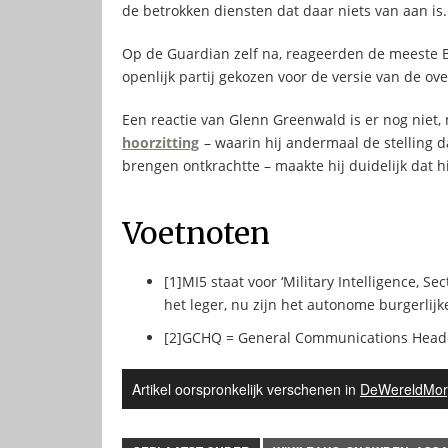
de betrokken diensten dat daar niets van aan is
Op de Guardian zelf na, reageerden de meeste B
openlijk partij gekozen voor de versie van de ove
Een reactie van Glenn Greenwald is er nog niet,
hoorzitting
– waarin hij andermaal de stelling d
brengen ontkrachtte – maakte hij duidelijk dat hij
Voetnoten
[1]
MI5 staat voor ‘Military Intelligence, S
het leger, nu zijn het autonome burgerlij
[2]
GCHQ = General Communications Head
Artikel oorspronkelijk verschenen in
DeWereldMor