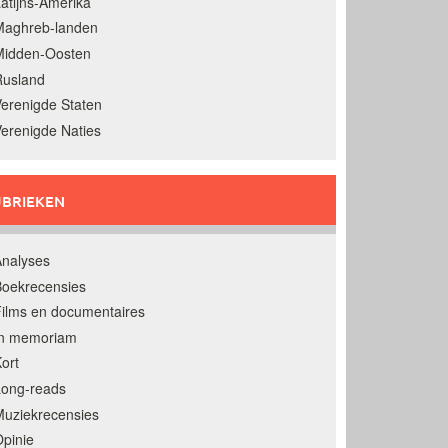
atijns-Amerika
Maghreb-landen
Midden-Oosten
Rusland
erenigde Staten
erenigde Naties
BRIEKEN
nalyses
oekrecensies
ilms en documentaires
In memoriam
ort
Long-reads
uziekrecensies
pinie