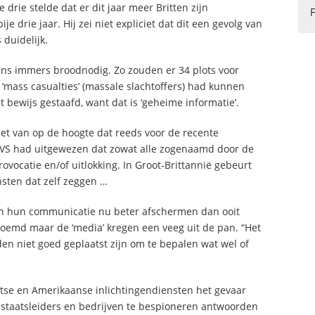
drie stelde dat er dit jaar meer Britten zijn
drie jaar. Hij zei niet expliciet dat dit een gevolg van
 duidelijk.
ans immers broodnodig. Zo zouden er 34 plots voor
 ‘mass casualties’ (massale slachtoffers) had kunnen
t bewijs gestaafd, want dat is ‘geheime informatie’.
iet van op de hoogte dat reeds voor de recente
VS had uitgewezen dat zowat alle zogenaamd door de
ovocatie en/of uitlokking. In Groot-Brittannië gebeurt
nsten dat zelf zeggen …
nen hun communicatie nu beter afschermen dan ooit
oemd maar de ‘media’ kregen een veeg uit de pan. “Het
en niet goed geplaatst zijn om te bepalen wat wel of
tse en Amerikaanse inlichtingendiensten het gevaar
staatsleiders en bedrijven te bespioneren antwoorden