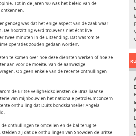
L
inie. Tot in de jaren ’90 was het beleid van de
e ontkennen.
mer genoeg was dat het enige aspect van de zaak waar
 De hoorzitting werd trouwens niet écht live
V
eer twee minuten in de uitzending. Dat was ‘om te
V
eime operaties zouden gedaan worden’.
weten te komen over hoe deze diensten werken of hoe ze
RU
ter aan voor de moeite. Van de aanwezige
vragen. Op geen enkele van de recente onthullingen
A
B
arom de Britse veiligheidsdiensten de Braziliaanse
F
isterie van mijnbouw en het nationale petroleumconcern
ente onthulling dat Duits bondskanselier Angela
K
ld.
 de onthullingen te omzeilen en de bal terug te
M
, stelden zij dat de onthullingen van Snowden de Britse
O