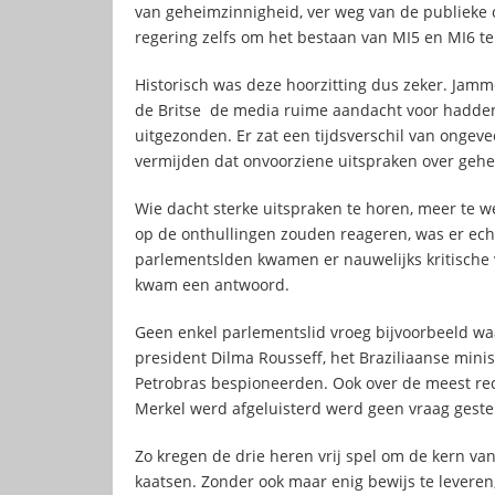
van geheimzinnigheid, ver weg van de publieke op
regering zelfs om het bestaan van MI5 en MI6 t
Historisch was deze hoorzitting dus zeker. Jam
de Britse de media ruime aandacht voor hadden.
uitgezonden. Er zat een tijdsverschil van ongev
vermijden dat onvoorziene uitspraken over geh
Wie dacht sterke uitspraken te horen, meer te 
op de onthullingen zouden reageren, was er ech
parlementslden kwamen er nauwelijks kritische 
kwam een antwoord.
Geen enkel parlementslid vroeg bijvoorbeeld wa
president Dilma Rousseff, het Braziliaanse min
Petrobras bespioneerden. Ook over de meest rec
Merkel werd afgeluisterd werd geen vraag geste
Zo kregen de drie heren vrij spel om de kern van
kaatsen. Zonder ook maar enig bewijs te leveren