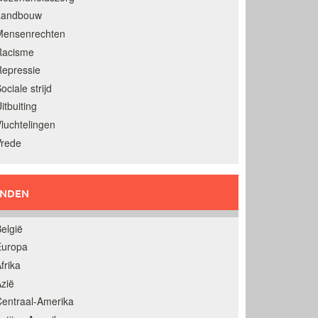
Landbouw
Mensenrechten
Racisme
epressie
ociale strijd
itbuiting
luchtelingen
Vrede
ANDEN
elgië
Europa
frika
zië
entraal-Amerika