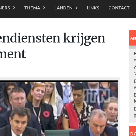
IERS
THEMA
LANDEN
LINKS
CONTACT
gendiensten krijgen
ME
ement
B
o
A
‘
E
E
f
D
g
DO