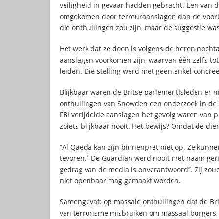
veiligheid in gevaar hadden gebracht. Een van de 
omgekomen door terreuraanslagen dan de voorbije 
die onthullingen zou zijn, maar de suggestie was
Het werk dat ze doen is volgens de heren nocht
aanslagen voorkomen zijn, waarvan één zelfs tot
leiden. Die stelling werd met geen enkel concree
Blijkbaar waren de Britse parlementlsleden er n
onthullingen van Snowden een onderzoek in de 
FBI verijdelde aanslagen het gevolg waren van pr
zoiets blijkbaar nooit. Het bewijs? Omdat de die
“Al Qaeda kan zijn binnenpret niet op. Ze kun
tevoren.” De Guardian werd nooit met naam gen
gedrag van de media is onverantwoord”. Zij zoud
niet openbaar mag gemaakt worden.
Samengevat: op massale onthullingen dat de Bri
van terrorisme misbruiken om massaal burgers, 