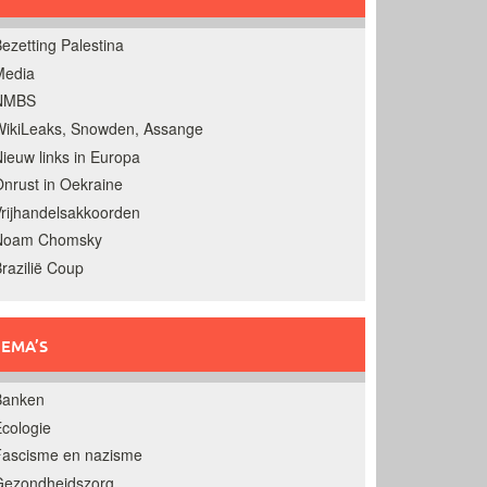
ezetting Palestina
Media
NMBS
ikiLeaks, Snowden, Assange
ieuw links in Europa
nrust in Oekraine
rijhandelsakkoorden
Noam Chomsky
razilië Coup
EMA’S
Banken
cologie
Fascisme en nazisme
Gezondheidszorg