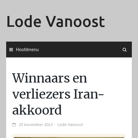
Ga
naar
Lode Vanoost
de
inhoud
Hoofdmenu
Winnaars en
verliezers Iran-
akkoord
25 november 2013
-
Lode Vanoost