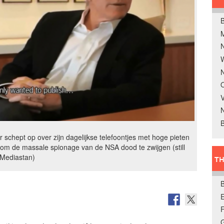
B
W
N
O
V
B
 schept op over zijn dagelijkse telefoontjes met hoge pieten
 om de massale spionage van de NSA dood te zwijgen (still
Mediastan)
TH
E