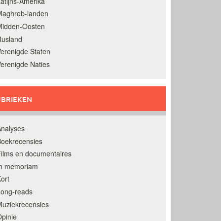
atijns-Amerika
Maghreb-landen
Midden-Oosten
Rusland
erenigde Staten
erenigde Naties
BRIEKEN
nalyses
oekrecensies
ilms en documentaires
In memoriam
ort
Long-reads
uziekrecensies
pinie