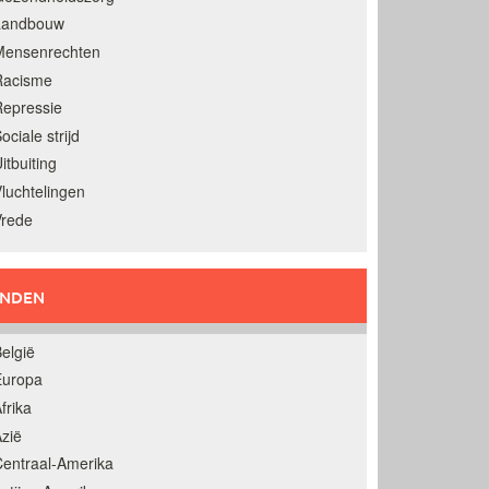
Landbouw
Mensenrechten
Racisme
epressie
ociale strijd
itbuiting
luchtelingen
Vrede
ANDEN
elgië
Europa
frika
zië
entraal-Amerika