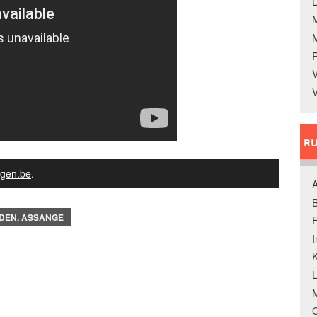
L
V
V
RU
gen.be
.
A
B
WDEN, ASSANGE
F
K
M
O