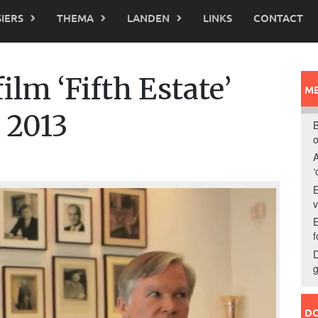
IERS
THEMA
LANDEN
LINKS
CONTACT
lm ‘Fifth Estate’
ME
 2013
B
o
A
‘
E
E
f
D
g
DO