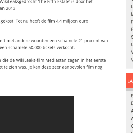
ikiLeaksgedrocht ‘The Fifth Estate’ is door het
van 2013.
gekost. Tot nu heeft de film 4,4 miljoen euro
R
S
eeft met andere woorden een schamele 21 procent van
U
 een schamele 50.000 tickets verkocht.
V
n die de WikiLeaks-film Mediastan zagen in het eerste
et te zien was. Je kan deze zeer aanbevolen film nog
L
B
A
A
C