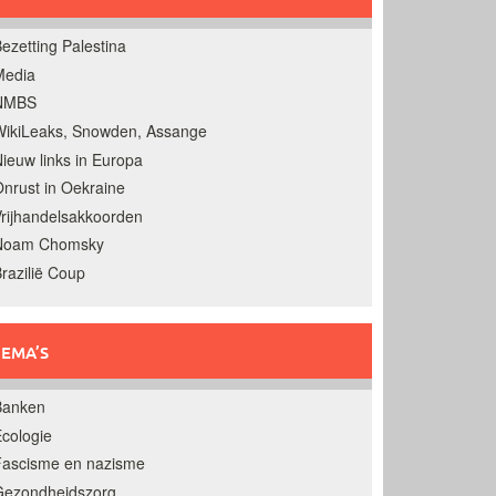
ezetting Palestina
Media
NMBS
ikiLeaks, Snowden, Assange
ieuw links in Europa
nrust in Oekraine
rijhandelsakkoorden
Noam Chomsky
razilië Coup
EMA’S
Banken
cologie
Fascisme en nazisme
Gezondheidszorg