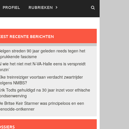
PROFIEL
RUBRIEKEN
EST RECENTE BERICHTEN
elgen streden 90 jaar geleden reeds tegen het
prukkende fascisme
l wie het niet met N-VA-Halle eens is verspreidt
onzin’
lke treinreiziger voortaan verdacht zwartrijder
volgens NMBS?
rik Todts gehuldigd na 30 jaar inzet voor ethische
ondsenwerving
e Britse Keir Starmer was principeloos en een
enocide-ontkenner
SSIERS