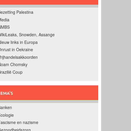
ezetting Palestina
Media
NMBS
ikiLeaks, Snowden, Assange
ieuw links in Europa
nrust in Oekraine
rijhandelsakkoorden
Noam Chomsky
razilië Coup
EMA’S
Banken
cologie
Fascisme en nazisme
Gezondheidszorg