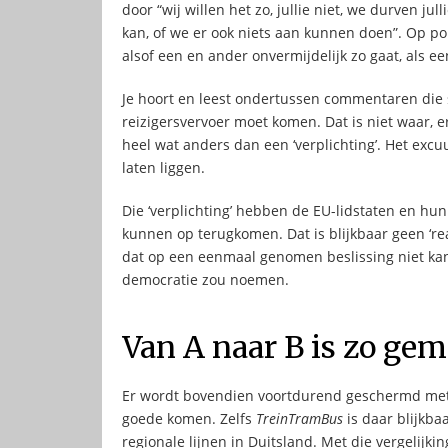
door “wij willen het zo, jullie niet, we durven ju
kan, of we er ook niets aan kunnen doen”. Op p
alsof een en ander onvermijdelijk zo gaat, als e
Je hoort en leest ondertussen commentaren die s
reizigersvervoer moet komen. Dat is niet waar, er
heel wat anders dan een ‘verplichting’. Het excuu
laten liggen.
Die ‘verplichting’ hebben de EU-lidstaten en hu
kunnen op terugkomen. Dat is blijkbaar geen ‘reali
dat op een eenmaal genomen beslissing niet ka
democratie zou noemen.
Van A naar B is zo gem
Er wordt bovendien voortdurend geschermd met h
goede komen. Zelfs
TreinTramBus
is daar blijkb
regionale lijnen in Duitsland. Met die vergelijki