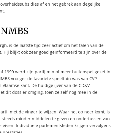
overheidssubsidies af en het gebrek aan degelijke
nt.
de NMBS
, is de laatste tijd zeer actief om het falen van de
t. Hij blijkt ook zeer goed geïnformeerd te zijn over de
 1999 werd zijn partij min of meer buitenspel gezet in
NMBS vroeger de favoriete speeltuin was van CVP
an Vlaamse kant. De huidige ijver van de CD&V
met dit dossier omging, toen ze zelf nog mee in de
artij met de vinger te wijzen. Waar het op neer komt, is
S steeds minder middelen te geven en ondertussen van
e eisen. Individuele parlementsleden krijgen vervolgens
e prestaties.