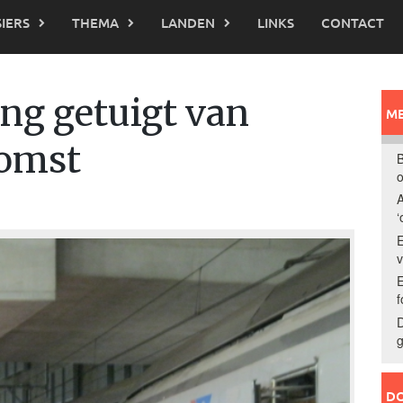
IERS
THEMA
LANDEN
LINKS
CONTACT
g getuigt van
ME
komst
B
o
A
‘
E
E
f
D
g
DO