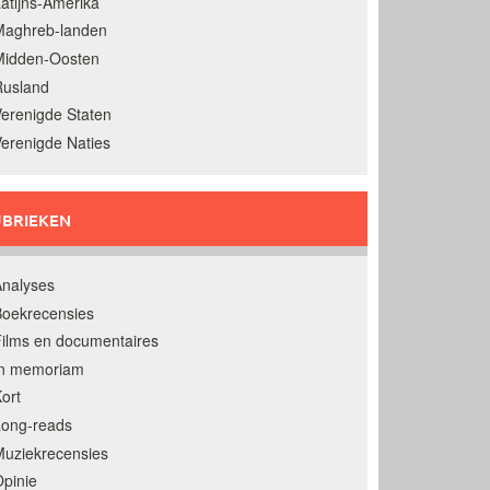
atijns-Amerika
Maghreb-landen
Midden-Oosten
Rusland
erenigde Staten
erenigde Naties
BRIEKEN
nalyses
oekrecensies
ilms en documentaires
In memoriam
ort
Long-reads
uziekrecensies
pinie