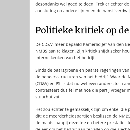
desondanks wel goed te doen. Trek er echter de 
aansluting op andere lijnen en de ‘winst’ verdwij
Politieke kritiek op 
De CD&V, meer bepaald Kamerlid Jef Van den Bergh
NMBS aan te klagen. Zijn kritiek snijdt zeker hou
interne keuken van het bedrijf.
Sinds de paarsgroene en paarse regeringen vanaf
de beheersstructuren van het bedrijf. Waar de 
(CD&V) en PS, is dat nu wel even anders, toch a
contrasteert dus fel met hoe die partij vroeger 
stuurhut zat.
Het zou echter te gemakkelijk zijn om enkel die p
dit: de meerderheidspartijen beslissen de NMB
de maatschappij dezelfde en betere prestaties t
de eer om het bedrijf aan te vallen op die slecht