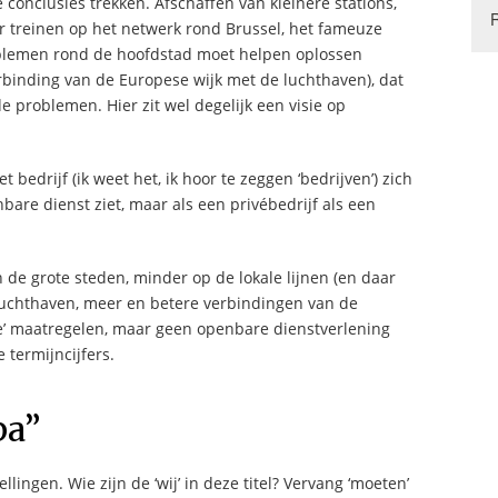
conclusies trekken. Afschaffen van kleinere stations,
 treinen op het netwerk rond Brussel, het fameuze
oblemen rond de hoofdstad moet helpen oplossen
rbinding van de Europese wijk met de luchthaven), dat
 problemen. Hier zit wel degelijk een visie op
bedrijf (ik weet het, ik hoor te zeggen ‘bedrijven’) zich
are dienst ziet, maar als een privébedrijf als een
de grote steden, minder op de lokale lijnen (en daar
 luchthaven, meer en betere verbindingen van de
ke’ maatregelen, maar geen openbare dienstverlening
 termijncijfers.
pa”
ingen. Wie zijn de ‘wij’ in deze titel? Vervang ‘moeten’