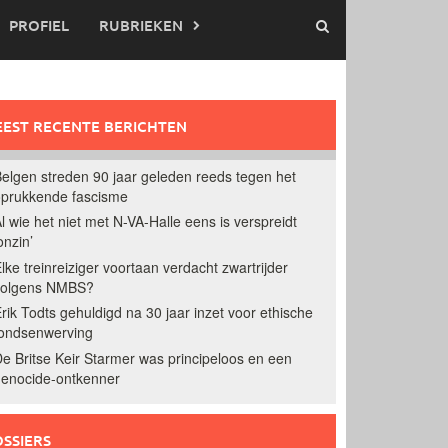
PROFIEL
RUBRIEKEN
EST RECENTE BERICHTEN
elgen streden 90 jaar geleden reeds tegen het
prukkende fascisme
l wie het niet met N-VA-Halle eens is verspreidt
onzin’
lke treinreiziger voortaan verdacht zwartrijder
volgens NMBS?
rik Todts gehuldigd na 30 jaar inzet voor ethische
ondsenwerving
e Britse Keir Starmer was principeloos en een
enocide-ontkenner
SSIERS