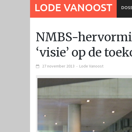
Ga
LODE VANOOST
DOSS
naar
de
inhoud
NMBS-hervormin
‘visie’ op de toe
27 november 2013
-
Lode Vanoost