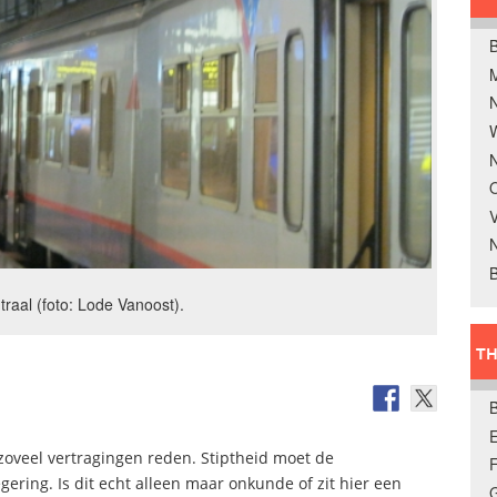
B
W
N
O
V
B
raal (foto: Lode Vanoost).
TH
E
zoveel vertragingen reden. Stiptheid moet de
ering. Is dit echt alleen maar onkunde of zit hier een