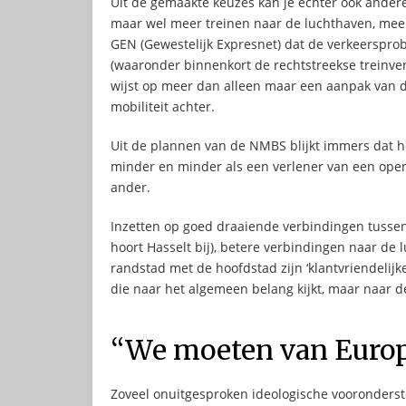
Uit de gemaakte keuzes kan je echter ook andere 
maar wel meer treinen naar de luchthaven, meer
GEN (Gewestelijk Expresnet) dat de verkeerspr
(waaronder binnenkort de rechtstreekse treinve
wijst op meer dan alleen maar een aanpak van de
mobiliteit achter.
Uit de plannen van de NMBS blijkt immers dat het 
minder en minder als een verlener van een openb
ander.
Inzetten op goed draaiende verbindingen tussen 
hoort Hasselt bij), betere verbindingen naar de
randstad met de hoofdstad zijn ‘klantvriendelij
die naar het algemeen belang kijkt, maar naar de
“We moeten van Euro
Zoveel onuitgesproken ideologische vooronderstell