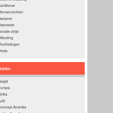
Landbouw
Mensenrechten
Racisme
epressie
ociale strijd
itbuiting
luchtelingen
Vrede
ANDEN
elgië
Europa
frika
zië
entraal-Amerika