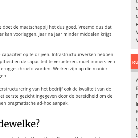
L
ite doet de maatschappij het dus goed. Vreemd dus dat
V
ijfer kan voorleggen, jaar na jaar minder middelen krijgt
V
apaciteit op te drijven. Infrastructuurwerken hebben
iptheid en de capaciteit te verbeteren, moet immers een
RU
g teruggeschroefd worden. Werken zijn op die manier
gen.
A
B
erstructurering van het bedrijf ook de kwaliteit van de
F
 het eerste gezicht ingegeven door de bereidheid om de
 een pragmatische ad-hoc aanpak.
K
 dewelke?
M
O