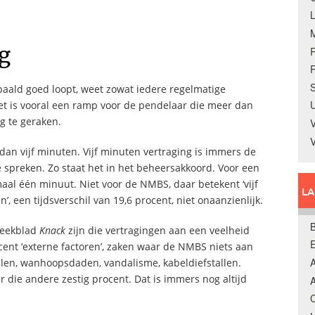
ng
R
S
epaald goed loopt, weet zowat iedere regelmatige
U
Het is vooral een ramp voor de pendelaar die meer dan
g te geraken.
V
dan vijf minuten. Vijf minuten vertraging is immers de
te spreken. Zo staat het in het beheersakkoord. Voor een
maal één minuut. Niet voor de NMBS, daar betekent ‘vijf
L
’, een tijdsverschil van 19,6 procent, niet onaanzienlijk.
B
weekblad
Knack
zijn die vertragingen aan een veelheid
cent ‘externe factoren’, zaken waar de NMBS niets aan
A
en, wanhoopsdaden, vandalisme, kabeldiefstallen.
r die andere zestig procent. Dat is immers nog altijd
A
C