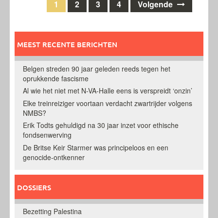
Berichten
1
2
3
4
Volgende
navigatie
MEEST RECENTE BERICHTEN
Belgen streden 90 jaar geleden reeds tegen het
oprukkende fascisme
Al wie het niet met N-VA-Halle eens is verspreidt ‘onzin’
Elke treinreiziger voortaan verdacht zwartrijder volgens
NMBS?
Erik Todts gehuldigd na 30 jaar inzet voor ethische
fondsenwerving
De Britse Keir Starmer was principeloos en een
genocide-ontkenner
DOSSIERS
Bezetting Palestina