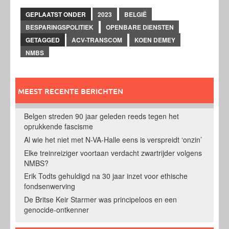
GEPLAATST ONDER
2023
BELGIË
BESPARINGSPOLITIEK
OPENBARE DIENSTEN
GETAGGED
ACV-TRANSCOM
KOEN DEMEY
NMBS
MEEST RECENTE BERICHTEN
Belgen streden 90 jaar geleden reeds tegen het
oprukkende fascisme
Al wie het niet met N-VA-Halle eens is verspreidt ‘onzin’
Elke treinreiziger voortaan verdacht zwartrijder volgens
NMBS?
Erik Todts gehuldigd na 30 jaar inzet voor ethische
fondsenwerving
De Britse Keir Starmer was principeloos en een
genocide-ontkenner