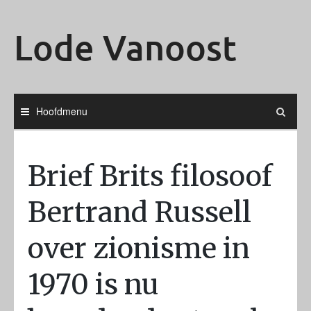
Ga
naar
Lode Vanoost
de
inhoud
Hoofdmenu
Brief Brits filosoof
Bertrand Russell
over zionisme in
1970 is nu