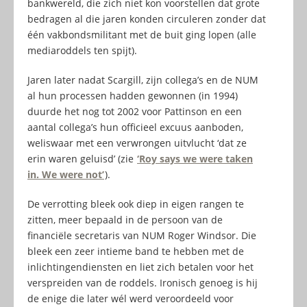
bankwereld, die zich niet kon voorstellen dat grote
bedragen al die jaren konden circuleren zonder dat
één vakbondsmilitant met de buit ging lopen (alle
mediaroddels ten spijt).
Jaren later nadat Scargill, zijn collega’s en de NUM
al hun processen hadden gewonnen (in 1994)
duurde het nog tot 2002 voor Pattinson en een
aantal collega’s hun officieel excuus aanboden,
weliswaar met een verwrongen uitvlucht ‘dat ze
erin waren geluisd’ (zie
‘Roy says we were taken
in. We were not’
).
De verrotting bleek ook diep in eigen rangen te
zitten, meer bepaald in de persoon van de
financiële secretaris van NUM Roger Windsor. Die
bleek een zeer intieme band te hebben met de
inlichtingendiensten en liet zich betalen voor het
verspreiden van de roddels. Ironisch genoeg is hij
de enige die later wél werd veroordeeld voor