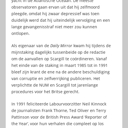
yacht in de Atlantische Oceaan. De meeste
observatoren gaan ervan uit dat hij zelfmoord
pleegde, omdat hij zwaar depressief was toen
duidelijk werd dat hij uiteindelijk vervolging en een
lange gevangenisstraf niet meer zou kunnen
ontlopen.
Als eigenaar van de
Daily Mirror
kwam hij tijdens de
mijnstaking dagelijks tussenbeide op de redactie
om de aanvallen op Scargill te coördineren. Vanaf
het einde van de staking in maart 1985 tot in 1991
bleef zijn krant de ene na de andere beschuldiging
van corruptie en zelfverrijking publiceren. Het
verplichtte de NUM en Scargill tot jarenlange
procedures voor het Britse gerecht.
In 1991 feliciteerde Labourvoorzitter Neil Kinnock
de journalisten Frank Thorne, Ted Oliver en Terry
Pattinson voor de British Press Award ‘Reporter of
the Year’, voor hun verhalen die compleet op los