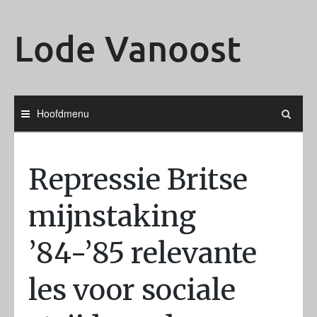
Ga
naar
Lode Vanoost
de
inhoud
Hoofdmenu
Repressie Britse
mijnstaking
’84-’85 relevante
les voor sociale