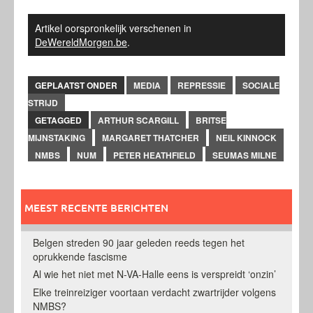
Artikel oorspronkelijk verschenen in
DeWereldMorgen.be
.
GEPLAATST ONDER
MEDIA
REPRESSIE
SOCIALE
STRIJD
GETAGGED
ARTHUR SCARGILL
BRITSE
MIJNSTAKING
MARGARET THATCHER
NEIL KINNOCK
NMBS
NUM
PETER HEATHFIELD
SEUMAS MILNE
MEEST RECENTE BERICHTEN
Belgen streden 90 jaar geleden reeds tegen het
oprukkende fascisme
Al wie het niet met N-VA-Halle eens is verspreidt ‘onzin’
Elke treinreiziger voortaan verdacht zwartrijder volgens
NMBS?