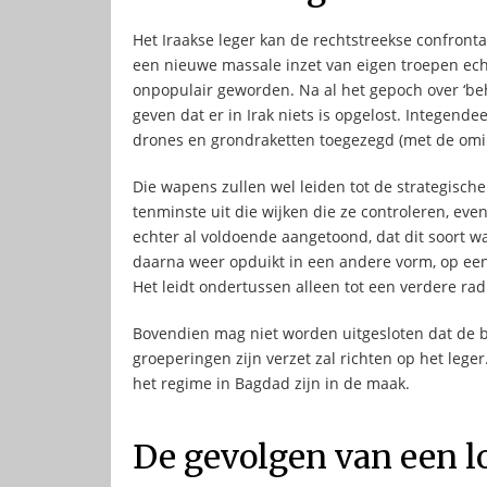
Het Iraakse leger kan de rechtstreekse confrontat
een nieuwe massale inzet van eigen troepen echte
onpopulair geworden. Na al het gepoch over ‘beh
geven dat er in Irak niets is opgelost. Integend
drones en grondraketten toegezegd (met de omine
Die wapens zullen wel leiden tot de strategische
tenminste uit die wijken die ze controleren, even
echter al voldoende aangetoond, dat dit soort 
daarna weer opduikt in een andere vorm, op een 
Het leidt ondertussen alleen tot een verdere rad
Bovendien mag niet worden uitgesloten dat de be
groeperingen zijn verzet zal richten op het lege
het regime in Bagdad zijn in de maak.
De gevolgen van een l