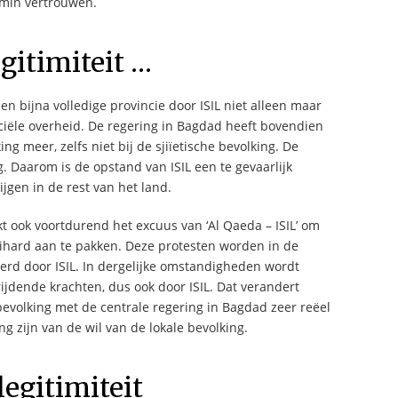
nmin vertrouwen.
gitimiteit …
en bijna volledige provincie door ISIL niet alleen maar
iciële overheid. De regering in Bagdad heeft bovendien
ng meer, zelfs niet bij de sjiïetische bevolking. De
. Daarom is de opstand van ISIL een te gevaarlijk
jgen in de rest van het land.
kt ook voortdurend het excuus van ‘Al Qaeda – ISIL’ om
ihard aan te pakken. Deze protesten worden in de
eerd door ISIL. In dergelijke omstandigheden wordt
ijdende krachten, dus ook door ISIL. Dat verandert
bevolking met de centrale regering in Bagdad zeer reëel
ng zijn van de wil van de lokale bevolking.
legitimiteit