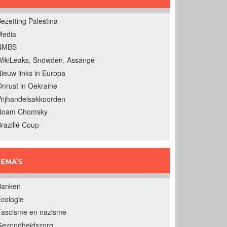
ezetting Palestina
Media
NMBS
ikiLeaks, Snowden, Assange
ieuw links in Europa
nrust in Oekraine
rijhandelsakkoorden
Noam Chomsky
razilië Coup
EMA’S
Banken
cologie
Fascisme en nazisme
Gezondheidszorg