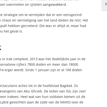
ussen soennieten en sjiïeten aangewakkerd.
ste strategie om te vermijden dat er een eensgezind
ze chaos en vernietiging van het land deden de rest. Het
espalt hebben gecreëerd. Die was er altijd al, maar had
 het geval is.
k
s in Irak compleet. 2013 was het dodelijkste jaar in de
onservatieve cijfers 7800 doden en meer dan 18000
4 erger wordt. Sinds 1 januari zijn er al 108 doden
taculaire acties tot in de hoofdstad Bagdad. Zo
evangenis van Abu Ghraib. De leden van ISIL zijn zeer
 geen Irakees. Heel wat van hun soldaten komen uit de
ybië gevochten (aan de zijde van de NAVO) voor de