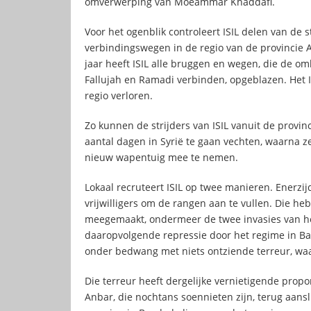
omverwerping van Moeammar Khaddafi.
Voor het ogenblik controleert ISIL delen van de 
verbindingswegen in de regio van de provincie A
jaar heeft ISIL alle bruggen en wegen, die de 
Fallujah en Ramadi verbinden, opgeblazen. Het I
regio verloren.
Zo kunnen de strijders van ISIL vanuit de prov
aantal dagen in Syrië te gaan vechten, waarna ze 
nieuw wapentuig mee te nemen.
Lokaal recruteert ISIL op twee manieren. Enerzi
vrijwilligers om de rangen aan te vullen. Die he
meegemaakt, ondermeer de twee invasies van het
daaropvolgende repressie door het regime in Ba
onder bedwang met niets ontziende terreur, waarb
Die terreur heeft dergelijke vernietigende prop
Anbar, die nochtans soennieten zijn, terug aans