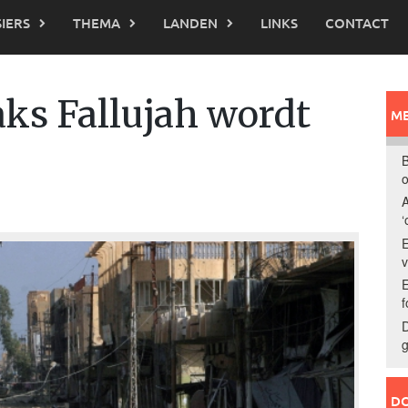
IERS
THEMA
LANDEN
LINKS
CONTACT
aks Fallujah wordt
ME
B
o
A
‘
E
E
f
D
g
DO