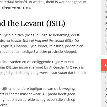
materiaal beloofd. In werkelijkheid is wat daar gebeurt
 alleen verergeren.
nd the Levant (ISIL)
R
S
en Syrië die zich (met zijn Engelse benaming) eerst
U
mde, nu
Islamic State of Iraq and the Levant
(ISIL). De
V
Cyprus, Libanon, Syrië, Israël, Palestina, Jordanië en
vormde met de huidige Syrische provincie Aleppo).
an deze steden en de omliggende regio van een
L
g ISIL zijn inspiratie vond bij Al Qaeda. Al Qaeda is
elijnd gedachtengoed geweest, laat staan dat het ooit
B
vijftiental andere topfiguren van de beweging
A
ets is echter minder waar. Al Qaeda heeft geen
A
ging het om verspreide actiegroepen die zich op
C
eerde.