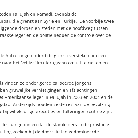
steden Fallujah en Ramadi, evenals de
nbar, die grenst aan Syrië en Turkije. De voorbije twee
omliggende dorpen en steden met de hoofdweg tussen
raakse leger en de politie hebben de controle over de
incie Anbar ongehinderd de grens oversteken om een
naar het ‘veilige’ Irak teruggaan om uit te rusten en
jds vinden ze onder geradicaliseerde jongens
bben gruwelijke vernietigingen en afslachtingen
 Amerikaanse leger in Fallujah in 2003 en 2004 en de
gdad. Anderzijds houden ze de rest van de bevolking
ij willekeurige executies en folteringen routine zijn.
orties aangenomen dat de stamleiders in de provincie
luiting zoeken bij de door sjiïeten gedomineerde