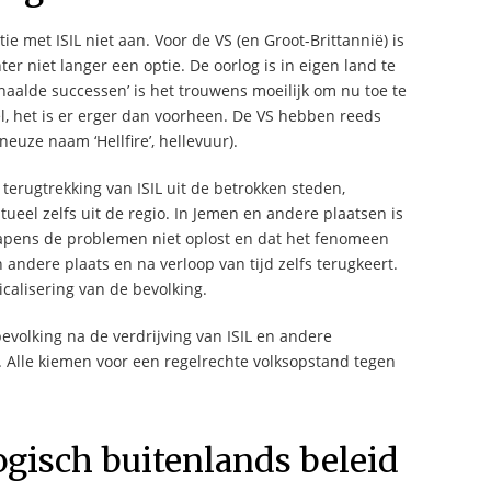
ie met ISIL niet aan. Voor de VS (en Groot-Brittannië) is
r niet langer een optie. De oorlog is in eigen land te
aalde successen’ is het trouwens moeilijk om nu toe te
eel, het is er erger dan voorheen. De VS hebben reeds
uze naam ‘Hellfire’, hellevuur).
 terugtrekking van ISIL uit de betrokken steden,
tueel zelfs uit de regio. In Jemen en andere plaatsen is
wapens de problemen niet oplost en dat het fenomeen
andere plaats en na verloop van tijd zelfs terugkeert.
icalisering van de bevolking.
volking na de verdrijving van ISIL en andere
r. Alle kiemen voor een regelrechte volksopstand tegen
ogisch buitenlands beleid