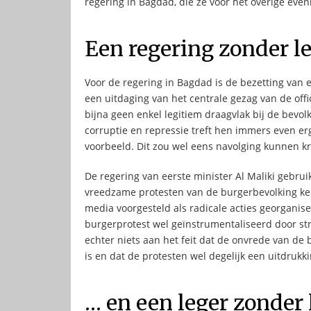
regering in Bagdad, die ze voor het overige eve
Een regering zonder le
Voor de regering in Bagdad is de bezetting van e
een uitdaging van het centrale gezag van de off
bijna geen enkel legitiem draagvlak bij de bevolki
corruptie en repressie treft hen immers even erg
voorbeeld. Dit zou wel eens navolging kunnen kri
De regering van eerste minister Al Maliki gebrui
vreedzame protesten van de burgerbevolking ke
media voorgesteld als radicale acties georganis
burgerprotest wel geïnstrumentaliseerd door str
echter niets aan het feit dat de onvrede van de 
is en dat de protesten wel degelijk een uitdrukki
… en een leger zonder 