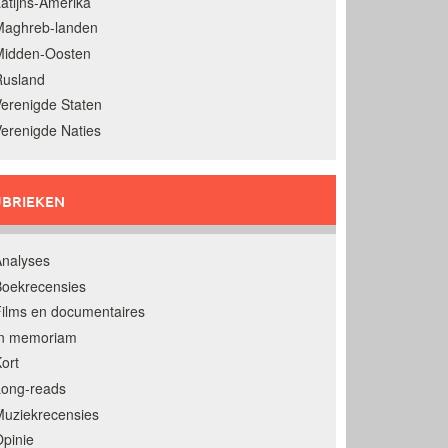
atijns-Amerika
Maghreb-landen
Midden-Oosten
Rusland
erenigde Staten
erenigde Naties
BRIEKEN
nalyses
oekrecensies
ilms en documentaires
In memoriam
ort
Long-reads
uziekrecensies
pinie