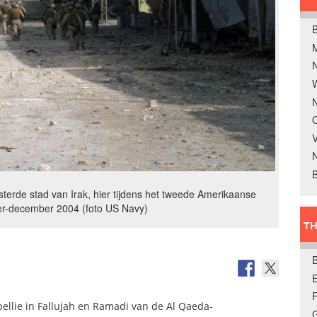
B
W
N
O
V
B
isterde stad van Irak, hier tijdens het tweede Amerikaanse
er-december 2004 (foto US Navy)
TH
E
ebellie in Fallujah en Ramadi van de Al Qaeda-