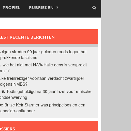
PROFIEL
RUBRIEKEN
EST RECENTE BERICHTEN
elgen streden 90 jaar geleden reeds tegen het
prukkende fascisme
l wie het niet met N-VA-Halle eens is verspreidt
onzin’
lke treinreiziger voortaan verdacht zwartrijder
volgens NMBS?
rik Todts gehuldigd na 30 jaar inzet voor ethische
ondsenwerving
e Britse Keir Starmer was principeloos en een
enocide-ontkenner
SSIERS