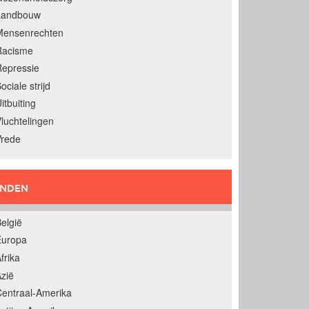
Landbouw
Mensenrechten
Racisme
epressie
ociale strijd
itbuiting
luchtelingen
Vrede
ANDEN
elgië
Europa
frika
zië
entraal-Amerika