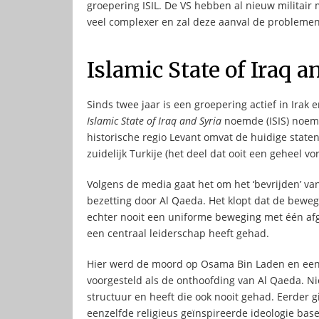
groepering ISIL. De VS hebben al nieuw militair 
veel complexer en zal deze aanval de problemen
Islamic State of Iraq a
Sinds twee jaar is een groepering actief in Irak 
Islamic State of Iraq and Syria
noemde (ISIS) noe
historische regio Levant omvat de huidige staten 
zuidelijk Turkije (het deel dat ooit een geheel 
Volgens de media gaat het om het ‘bevrijden’ v
bezetting door Al Qaeda. Het klopt dat de bewegin
echter nooit een uniforme beweging met één afg
een centraal leiderschap heeft gehad.
Hier werd de moord op Osama Bin Laden en een 
voorgesteld als de onthoofding van Al Qaeda. Ni
structuur en heeft die ook nooit gehad. Eerder 
eenzelfde religieus geïnspireerde ideologie bas