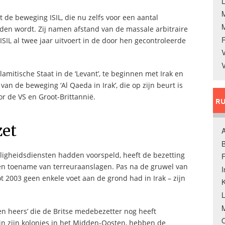
L
 de beweging ISIL, die nu zelfs voor een aantal
den wordt. Zij namen afstand van de massale arbitraire
 ISIL al twee jaar uitvoert in de door hen gecontroleerde
V
V
lamitische Staat in de ‘Levant’, te beginnen met Irak en
van de beweging ‘Al Qaeda in Irak’, die op zijn beurt is
or de VS en Groot-Brittannië.
RU
zet
A
B
iligheidsdiensten hadden voorspeld, heeft de bezetting
F
 een toename van terreuraanslagen. Pas na de gruwel van
t 2003 geen enkele voet aan de grond had in Irak – zijn
K
M
en heers’ die de Britse medebezetter nog heeft
O
 in zijn kolonies in het Midden-Oosten, hebben de