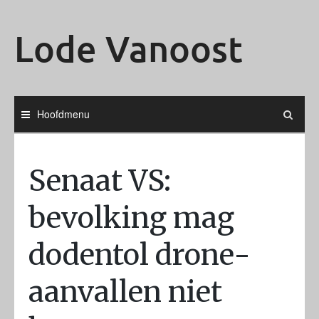
Ga
naar
Lode Vanoost
de
inhoud
Hoofdmenu
Senaat VS:
bevolking mag
dodentol drone-
aanvallen niet