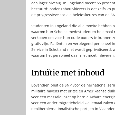
een lager niveau). In Engeland meent 65 procent
bestuurd’, onder Labour-kiezers is dat zelfs 78 
de progressieve sociale beleidskeuzes van de S
Studenten in Engeland die alle moeite hebben om
waarom hun Schotse medestudenten helemaal ni
verkopen om voor hun oude ouders te kunnen zo
gratis zijn. Patiënten en verplegend personeel 
Service in Schotland niet wordt geprivatiseerd
waarom het personeel daar niet moet inleveren.
Intuïtie met inhoud
Bovendien pleit de SNP voor de hernationaliseri
militaire havens met Britse en Amerikaanse dui
voor een massale inzet op hernieuwbare energie
voor een ander migratiebeleid – allemaal zaken 
neoliberale/nationalistische partijen in Vlaande