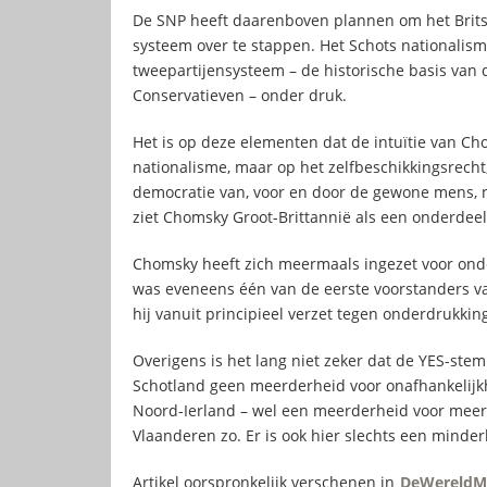
De SNP heeft daarenboven plannen om het Brits 
systeem over te stappen. Het Schots nationalism
tweepartijensysteem – de historische basis va
Conservatieven – onder druk.
Het is op deze elementen dat de intuïtie van Ch
nationalisme, maar op het zelfbeschikkingsrecht
democratie van, voor en door de gewone mens, n
ziet Chomsky Groot-Brittannië als een onderdee
Chomsky heeft zich meermaals ingezet voor onder
was eveneens één van de eerste voorstanders va
hij vanuit principieel verzet tegen onderdrukkin
Overigens is het lang niet zeker dat de YES-stem 
Schotland geen meerderheid voor onafhankelijkhe
Noord-Ierland – wel een meerderheid voor meer 
Vlaanderen zo. Er is ook hier slechts een minde
Artikel oorspronkelijk verschenen in
DeWereldM