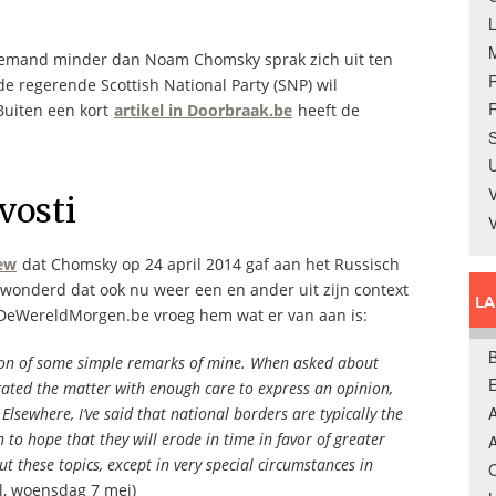
Niemand minder dan Noam Chomsky sprak zich uit ten
e regerende Scottish National Party (SNP) wil
R
Buiten een kort
artikel in Doorbraak.be
heeft de
S
U
V
vosti
iew
dat Chomsky op 24 april 2014 gaf aan het Russisch
rwonderd dat ook nu weer een en ander uit zijn context
L
 DeWereldMorgen.be vroeg hem wat er van aan is:
B
ation of some simple remarks of mine. When asked about
igated the matter with enough care to express an opinion,
A
Elsewhere, I’ve said that national borders are typically the
 to hope that they will erode in time in favor of greater
A
 these topics, except in very special circumstances in
C
l, woensdag 7 mei)