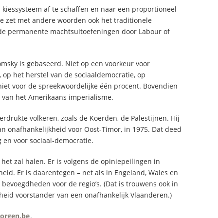
kiessysteem af te schaffen en naar een proportioneel
e zet met andere woorden ook het traditionele
n de permanente machtsuitoefeningen door Labour of
omsky is gebaseerd. Niet op een voorkeur voor
, op het herstel van de sociaaldemocratie, op
iet voor de spreekwoordelijke één procent. Bovendien
l van het Amerikaans imperialisme.
drukte volkeren, zoals de Koerden, de Palestijnen. Hij
n onafhankelijkheid voor Oost-Timor, in 1975. Dat deed
g en voor sociaal-democratie.
het zal halen. Er is volgens de opiniepeilingen in
id. Er is daarentegen – net als in Engeland, Wales en
bevoegdheden voor de regio’s. (Dat is trouwens ook in
rheid voorstander van een onafhankelijk Vlaanderen.)
orgen.be
.