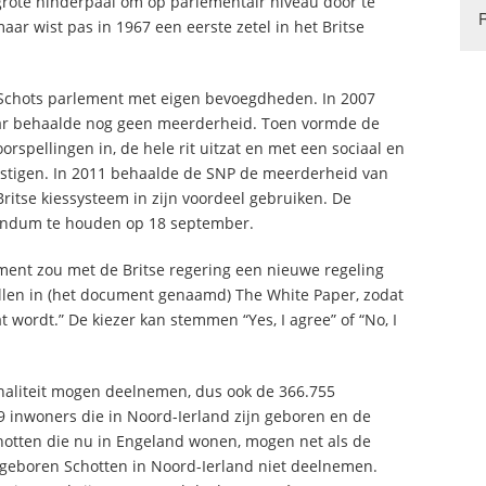
grote hinderpaal om op parlementair niveau door te
aar wist pas in 1967 een eerste zetel in het Britse
 Schots parlement met eigen bevoegdheden. In 2007
maar behaalde nog geen meerderheid. Toen vormde de
orspellingen in, de hele rit uitzat en met een sociaal en
estigen. In 2011 behaalde de SNP de meerderheid van
Britse kiessysteem in zijn voordeel gebruiken. De
erendum te houden op 18 september.
lement zou met de Britse regering een nieuwe regeling
llen in (het document genaamd) The White Paper, zodat
 wordt.” De kiezer kan stemmen “Yes, I agree” of “No, I
onaliteit mogen deelnemen, dus ook de 366.755
9 inwoners die in Noord-Ierland zijn geboren en de
chotten die nu in Engeland wonen, mogen net als de
 geboren Schotten in Noord-Ierland niet deelnemen.