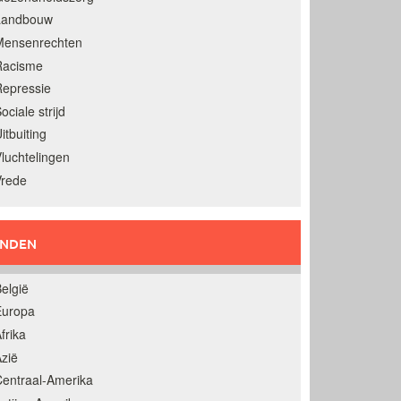
Landbouw
Mensenrechten
Racisme
epressie
ociale strijd
itbuiting
luchtelingen
Vrede
ANDEN
elgië
Europa
frika
zië
entraal-Amerika