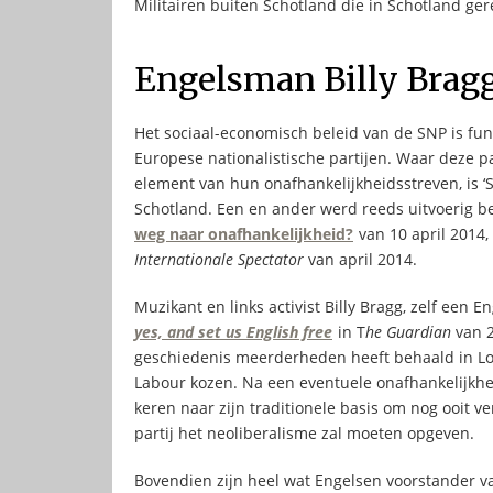
Militairen buiten Schotland die in Schotland ge
Engelsman Billy Bragg
Het sociaal-economisch beleid van de SNP is fu
Europese nationalistische partijen. Waar deze par
element van hun onafhankelijkheidsstreven, is ‘
Schotland. Een en ander werd reeds uitvoerig be
weg naar onafhankelijkheid?
van 10 april 2014
Internationale Spectator
van april 2014.
Muzikant en links activist Billy Bragg, zelf een E
yes, and set us English free
in T
he Guardian
van 2
geschiedenis meerderheden heeft behaald in Lo
Labour kozen. Na een eventuele onafhankelijkhe
keren naar zijn traditionele basis om nog ooit 
partij het neoliberalisme zal moeten opgeven.
Bovendien zijn heel wat Engelsen voorstander v