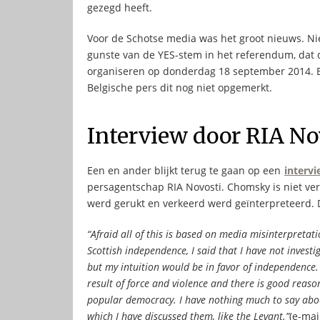
gezegd heeft.
Voor de Schotse media was het groot nieuws. 
gunste van de YES-stem in het referendum, dat d
organiseren op donderdag 18 september 2014. 
Belgische pers dit nog niet opgemerkt.
Interview door RIA No
Een en ander blijkt terug te gaan op een
interv
persagentschap RIA Novosti. Chomsky is niet ve
werd gerukt en verkeerd werd geïnterpreteerd.
“Afraid all of this is based on media misinterpret
Scottish independence, I said that I have not invest
but my intuition would be in favor of independence. 
result of force and violence and there is good reason
popular democracy. I have nothing much to say about
which I have discussed them, like the Levant.”
(e-mai