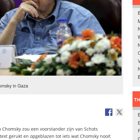
B
W
N
O
V
B
omsky in Gaza
TH
E
m Chomsky zou een voorstander zijn van Schots
ntext gerukt en opgeblazen tot iets wat Chomsky nooit