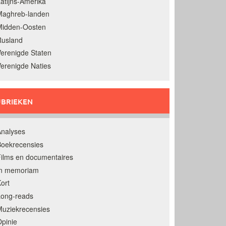
atijns-Amerika
Maghreb-landen
Midden-Oosten
Rusland
erenigde Staten
erenigde Naties
BRIEKEN
nalyses
oekrecensies
ilms en documentaires
In memoriam
ort
Long-reads
uziekrecensies
pinie