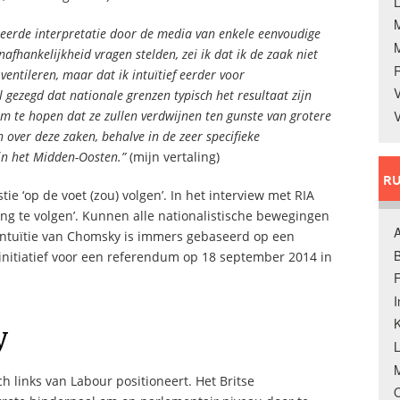
L
keerde interpretatie door de media van enkele eenvoudige
fhankelijkheid vragen stelden, zei ik dat ik de zaak niet
entileren, maar dat ik intuïtief eerder voor
V
 gezegd dat nationale grenzen typisch het resultaat zijn
m te hopen dat ze zullen verdwijnen ten gunste van grotere
V
n over deze zaken, behalve in de zeer specifieke
in het Midden-Oosten.”
(mijn vertaling)
RU
e ‘op de voet (zou) volgen’. In het interview met RIA
ling te volgen’. Kunnen alle nationalistische bewegingen
A
 intuïtie van Chomsky is immers gebaseerd op een
B
initiatief voor een referendum op 18 september 2014 in
F
K
y
M
h links van Labour positioneert. Het Britse
O