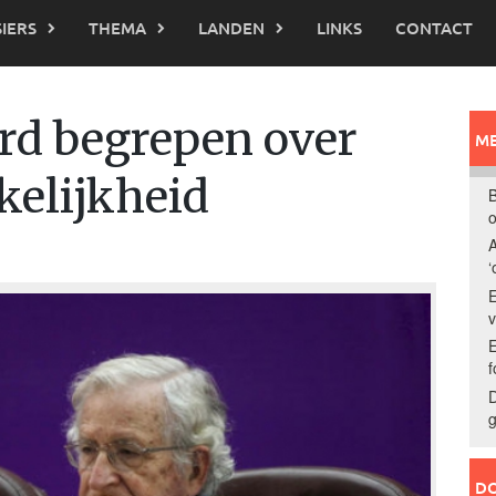
IERS
THEMA
LANDEN
LINKS
CONTACT
d begrepen over
ME
kelijkheid
B
o
A
‘
E
E
f
D
g
DO