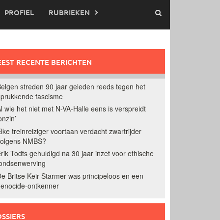
PROFIEL
RUBRIEKEN
EST RECENTE BERICHTEN
elgen streden 90 jaar geleden reeds tegen het
prukkende fascisme
l wie het niet met N-VA-Halle eens is verspreidt
onzin’
lke treinreiziger voortaan verdacht zwartrijder
volgens NMBS?
rik Todts gehuldigd na 30 jaar inzet voor ethische
ondsenwerving
e Britse Keir Starmer was principeloos en een
enocide-ontkenner
SSIERS