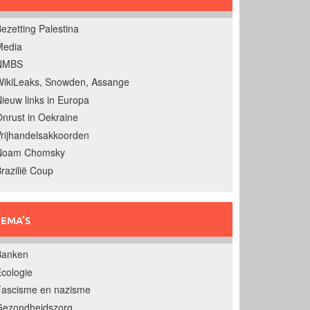
ezetting Palestina
Media
NMBS
ikiLeaks, Snowden, Assange
ieuw links in Europa
nrust in Oekraine
rijhandelsakkoorden
Noam Chomsky
razilië Coup
EMA’S
Banken
cologie
Fascisme en nazisme
Gezondheidszorg