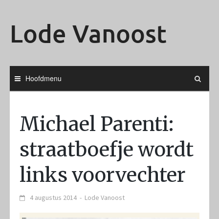
Ga
naar
Lode Vanoost
de
inhoud
Hoofdmenu
Michael Parenti:
straatboefje wordt
links voorvechter
4 augustus 2014
-
Lode Vanoost