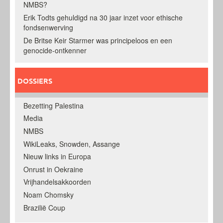
NMBS?
Erik Todts gehuldigd na 30 jaar inzet voor ethische
fondsenwerving
De Britse Keir Starmer was principeloos en een
genocide-ontkenner
DOSSIERS
Bezetting Palestina
Media
NMBS
WikiLeaks, Snowden, Assange
Nieuw links in Europa
Onrust in Oekraine
Vrijhandelsakkoorden
Noam Chomsky
Brazilië Coup