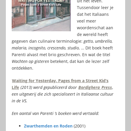
uit het leven.
Tussendoor leer je
dat het Italiaans
veel meer
woordenschat aan
de wereld heeft
gegeven dan culinaire terminologie:
getto, umbrella,
malaria, incognito, crescendo, studio,
… Dit boek heeft
Parenti alvast met brio geschreven. En wat de titel
Wachten op gisteren
betekent, dat kan de lezer zelf
ontdekken.
Waiting for Yesterday. Pages from a Street Kid’s
Life
(2013) werd gepubliceerd door
Bordighera
Press
,
een uitgeverij die zich specialiseert in Italiaanse cultuur
in de VS.
Een aantal van Parenti ’s boeken werd vertaald:
Zwarthemden en Roden
(2001)