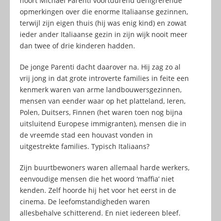
hoort Michael Parenti voortdurend denigrerende
opmerkingen over die enorme Italiaanse gezinnen,
terwijl zijn eigen thuis (hij was enig kind) en zowat
ieder ander Italiaanse gezin in zijn wijk nooit meer
dan twee of drie kinderen hadden.
De jonge Parenti dacht daarover na. Hij zag zo al
vrij jong in dat grote introverte families in feite een
kenmerk waren van arme landbouwersgezinnen,
mensen van eender waar op het platteland, Ieren,
Polen, Duitsers, Finnen (het waren toen nog bijna
uitsluitend Europese immigranten), mensen die in
de vreemde stad een houvast vonden in
uitgestrekte families. Typisch Italiaans?
Zijn buurtbewoners waren allemaal harde werkers,
eenvoudige mensen die het woord ‘maffia’ niet
kenden. Zelf hoorde hij het voor het eerst in de
cinema. De leefomstandigheden waren
allesbehalve schitterend. En niet iedereen bleef.