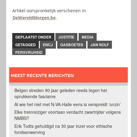
Artikel oorspronkelijk verschenen in
DeWereldMorgen.be
.
GEPLAATST ONDER
JUSTITIE
MEDIA
GETAGGED
ENCJ
GASBOETES
JAN NOLF
PERSVRIJHEID
MEEST RECENTE BERICHTEN
Belgen streden 90 jaar geleden reeds tegen het
oprukkende fascisme
Al wie het niet met N-VA-Halle eens is verspreidt ‘onzin’
Elke treinreiziger voortaan verdacht zwartrijder volgens
NMBS?
Erik Todts gehuldigd na 30 jaar inzet voor ethische
fondsenwerving