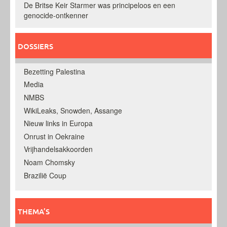
De Britse Keir Starmer was principeloos en een
genocide-ontkenner
DOSSIERS
Bezetting Palestina
Media
NMBS
WikiLeaks, Snowden, Assange
Nieuw links in Europa
Onrust in Oekraine
Vrijhandelsakkoorden
Noam Chomsky
Brazilië Coup
THEMA’S