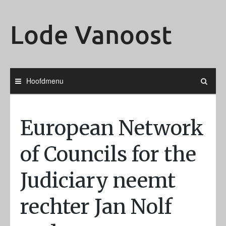
Ga
naar
Lode Vanoost
de
inhoud
Hoofdmenu
European Network
of Councils for the
Judiciary neemt
rechter Jan Nolf