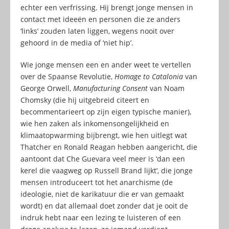
echter een verfrissing. Hij brengt jonge mensen in
contact met ideeën en personen die ze anders
‘links’ zouden laten liggen, wegens nooit over
gehoord in de media of ‘niet hip’.
Wie jonge mensen een en ander weet te vertellen
over de Spaanse Revolutie,
Homage to Catalonia
van
George Orwell,
Manufacturing Consent
van Noam
Chomsky (die hij uitgebreid citeert en
becommentarieert op zijn eigen typische manier),
wie hen zaken als inkomensongelijkheid en
klimaatopwarming bijbrengt, wie hen uitlegt wat
Thatcher en Ronald Reagan hebben aangericht, die
aantoont dat Che Guevara veel meer is ‘dan een
kerel die vaagweg op Russell Brand lijkt’, die jonge
mensen introduceert tot het anarchisme (de
ideologie, niet de karikatuur die er van gemaakt
wordt) en dat allemaal doet zonder dat je ooit de
indruk hebt naar een lezing te luisteren of een