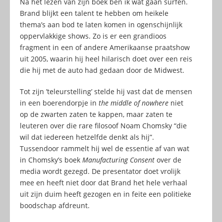
Na het lezen van zijn boek ben ik wat gaan surfen.
Brand blijkt een talent te hebben om heikele
thema’s aan bod te laten komen in ogenschijnlijk
oppervlakkige shows. Zo is er een grandioos
fragment in een of andere Amerikaanse praatshow
uit 2005, waarin hij heel hilarisch doet over een reis
die hij met de auto had gedaan door de Midwest.
Tot zijn ’teleurstelling’ stelde hij vast dat de mensen
in een boerendorpje in
the middle of nowhere
niet
op de zwarten zaten te kappen, maar zaten te
leuteren over die rare filosoof Noam Chomsky “die
wil dat iedereen hetzelfde denkt als hij”.
Tussendoor rammelt hij wel de essentie af van wat
in Chomsky’s boek
Manufacturing Consent
over de
media wordt gezegd. De presentator doet vrolijk
mee en heeft niet door dat Brand het hele verhaal
uit zijn duim heeft gezogen en in feite een politieke
boodschap afdreunt.