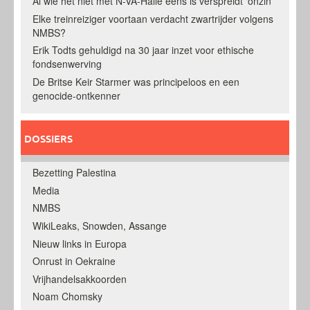
Al wie het niet met N-VA-Halle eens is verspreidt ‘onzin’
Elke treinreiziger voortaan verdacht zwartrijder volgens
NMBS?
Erik Todts gehuldigd na 30 jaar inzet voor ethische
fondsenwerving
De Britse Keir Starmer was principeloos en een
genocide-ontkenner
DOSSIERS
Bezetting Palestina
Media
NMBS
WikiLeaks, Snowden, Assange
Nieuw links in Europa
Onrust in Oekraine
Vrijhandelsakkoorden
Noam Chomsky