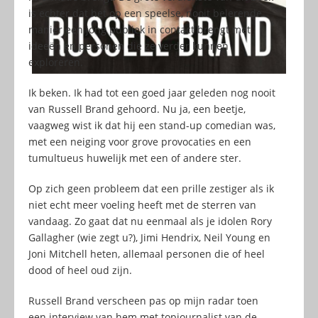
is echter dat het op een speelse, nooit belerende
manier een jong publiek in contact brengt met
ideeën en personen die ze verder kunnen
exploreren.
Ik beken. Ik had tot een goed jaar geleden nog nooit
van Russell Brand gehoord. Nu ja, een beetje,
vaagweg wist ik dat hij een stand-up comedian was,
met een neiging voor grove provocaties en een
tumultueus huwelijk met een of andere ster.
Op zich geen probleem dat een prille zestiger als ik
niet echt meer voeling heeft met de sterren van
vandaag. Zo gaat dat nu eenmaal als je idolen Rory
Gallagher (wie zegt u?), Jimi Hendrix, Neil Young en
Joni Mitchell heten, allemaal personen die of heel
dood of heel oud zijn.
Russell Brand verscheen pas op mijn radar toen
een interview van hem met topjournalist van de