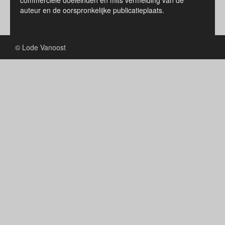
commerciële doeleinden en mits vermelding van de
auteur en de oorspronkelijke publicatieplaats.
© Lode Vanoost