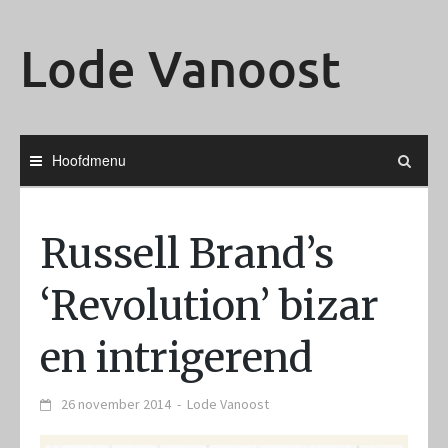
Ga
naar
Lode Vanoost
de
inhoud
Hoofdmenu
Russell Brand’s
‘Revolution’ bizar
en intrigerend
26 november 2014
-
Lode Vanoost