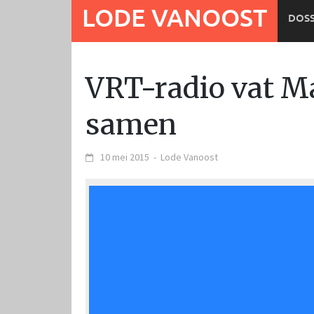
Ga
LODE VANOOST
DOSS
naar
de
inhoud
VRT-radio vat Ma
samen
10 mei 2015
-
Lode Vanoost