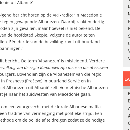
onië uit Albanië’.
gend bericht horen op de VRT-radio: “In Macedonië
tie tegen gewapende Albanezen. Daarbij raakten dertig
den zijn gevallen, maar hoeveel is niet bekend. De
R
 van de hoofdstad Skopje. Volgens de autoriteiten
S
en. Eén derde van de bevolking komt uit buurland
U
spanningen.”
V
 dit bericht. De term ‘Albanezen’ is misleidend. Verdere
bevolking van de regio Kumanovo zijn mensen die al eeuwen
burgers. Bovendien zijn de ‘Albanezen’ van die regio
L
in Preshevo (Prečevo) in buurland Servië en in
met Albanezen uit Albanië zelf. Voor etnische Albanezen
B
t je naar het zuidwesten van Macedonië gaan.
r om een vuurgevecht met de lokale Albanese maffia
A
en traditie van vermenging met politieke strijd. Een
A
methode om de politie af te dreigen zodat ze de nodige
C