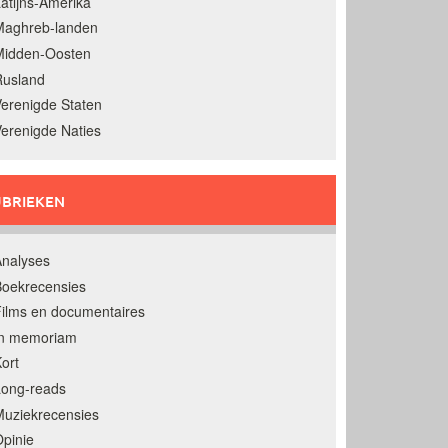
atijns-Amerika
Maghreb-landen
Midden-Oosten
Rusland
erenigde Staten
erenigde Naties
BRIEKEN
nalyses
oekrecensies
ilms en documentaires
In memoriam
ort
Long-reads
uziekrecensies
pinie