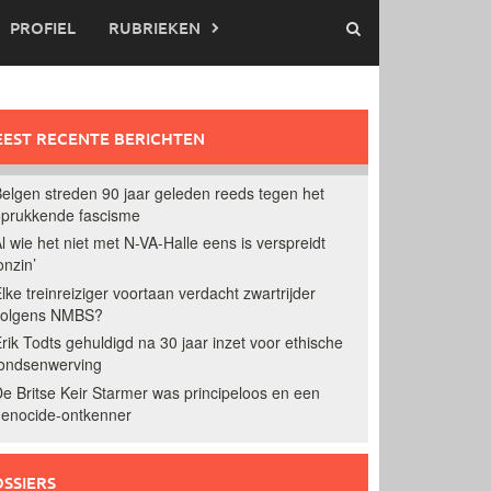
PROFIEL
RUBRIEKEN
EST RECENTE BERICHTEN
elgen streden 90 jaar geleden reeds tegen het
prukkende fascisme
l wie het niet met N-VA-Halle eens is verspreidt
onzin’
lke treinreiziger voortaan verdacht zwartrijder
volgens NMBS?
rik Todts gehuldigd na 30 jaar inzet voor ethische
ondsenwerving
e Britse Keir Starmer was principeloos en een
enocide-ontkenner
SSIERS