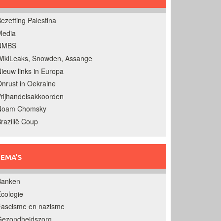
ezetting Palestina
Media
NMBS
ikiLeaks, Snowden, Assange
ieuw links in Europa
nrust in Oekraine
rijhandelsakkoorden
Noam Chomsky
razilië Coup
EMA’S
Banken
cologie
Fascisme en nazisme
Gezondheidszorg