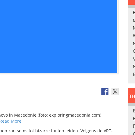
B
W
N
O
V
B
TH
novo in Macedonië (foto: exploringmacedonia.com)
E
Read More
nen kan soms tot bizarre fouten leiden. Volgens de VRT-