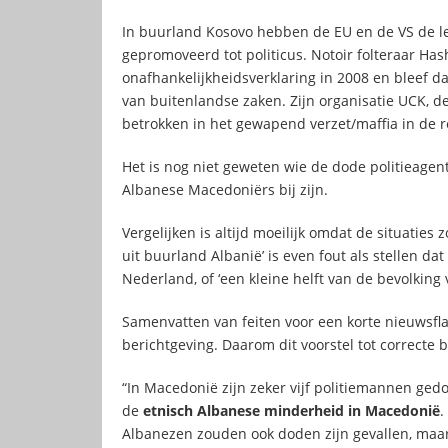
In buurland Kosovo hebben de EU en de VS de leid
gepromoveerd tot politicus. Notoir folteraar Ha
onafhankelijkheidsverklaring in 2008 en bleef da
van buitenlandse zaken. Zijn organisatie UCK, d
betrokken in het gewapend verzet/maffia in de 
Het is nog niet geweten wie de dode politieage
Albanese Macedoniërs bij zijn.
Vergelijken is altijd moeilijk omdat de situaties
uit buurland Albanië’ is even fout als stellen da
Nederland, of ‘een kleine helft van de bevolking v
Samenvatten van feiten voor een korte nieuwsfla
berichtgeving. Daarom dit voorstel tot correcte 
“In Macedonië zijn zeker vijf politiemannen ge
de
etnisch Albanese minderheid in Macedonië
.
Albanezen zouden ook doden zijn gevallen, maar 