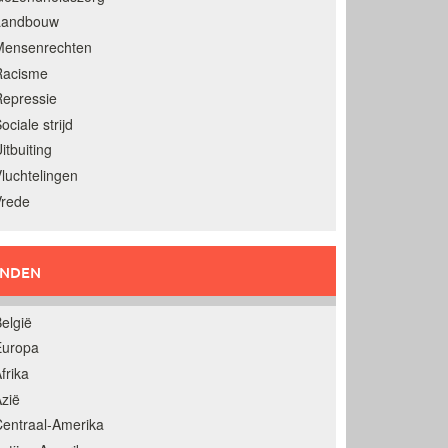
Landbouw
Mensenrechten
Racisme
epressie
ociale strijd
itbuiting
luchtelingen
Vrede
ANDEN
elgië
Europa
frika
zië
entraal-Amerika