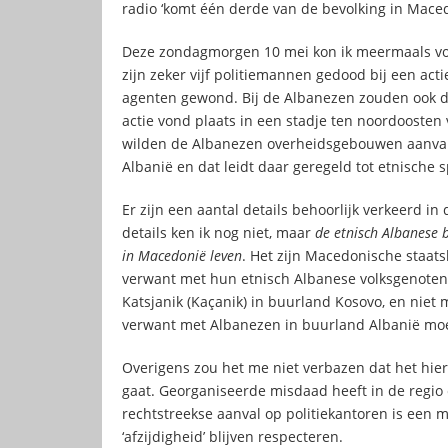
radio ‘komt één derde van de bevolking in Maced
Deze zondagmorgen 10 mei kon ik meermaals vol
zijn zeker vijf politiemannen gedood bij een ac
agenten gewond. Bij de Albanezen zouden ook do
actie vond plaats in een stadje ten noordoosten
wilden de Albanezen overheidsgebouwen aanvall
Albanië en dat leidt daar geregeld tot etnische 
Er zijn een aantal details behoorlijk verkeerd in
details ken ik nog niet, maar
de etnisch Albanese 
in Macedonië leven
. Het zijn Macedonische staats
verwant met hun etnisch Albanese volksgenoten 
Katsjanik (Kaçanik) in buurland Kosovo, en niet 
verwant met Albanezen in buurland Albanië moe
Overigens zou het me niet verbazen dat het hie
gaat. Georganiseerde misdaad heeft in de regio e
rechtstreekse aanval op politiekantoren is een 
‘afzijdigheid’ blijven respecteren.