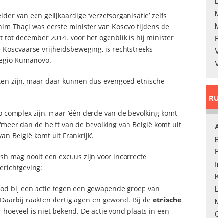
L
er van een gelijkaardige ‘verzetsorganisatie’ zelfs
shim Thaçi was eerste minister van Kosovo tijdens de
t tot december 2014. Voor het ogenblik is hij minister
e Kosovaarse vrijheidsbeweging, is rechtstreeks
V
regio Kumanovo.
V
nten zijn, maar daar kunnen dus evengoed etnische
RU
 zo complex zijn, maar ‘één derde van de bevolking komt
t ‘meer dan de helft van de bevolking van België komt uit
A
an België komt uit Frankrijk’.
B
F
sh mag nooit een excuus zijn voor incorrecte
berichtgeving:
K
dood bij een actie tegen een gewapende groep van
 Daarbij raakten dertig agenten gewond. Bij de
etnische
M
hoeveel is niet bekend. De actie vond plaats in een
O