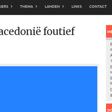
IERS
THEMA
LANDEN
LINKS
CONTACT
cedonië foutief
ME
B
o
A
‘
E
E
f
D
g
DO