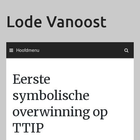
Ga
naar
Lode Vanoost
de
inhoud
Hoofdmenu
Eerste
symbolische
overwinning op
TTIP