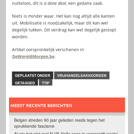
nutteloos, dit is
a done deal
, een gedane zaak.
Niets is minder waar. Het kan nog altijd alle kanten
uit. Mobilisatie is noodzakelijk, maar dit kan wel
degelijk lukken. Dit verdrag kan wel degelijk gestopt
worden.
Artikel oorspronkelijk verschenen in
DeWereldMorgen.be
.
GEPLAATST ONDER
VRIJHANDELSAKKOORDEN
GETAGGED
TTIP
MEEST RECENTE BERICHTEN
Belgen streden 90 jaar geleden reeds tegen het
oprukkende fascisme
Al wie het niet met N-VA-Halle eens is verspreidt ‘onzin’