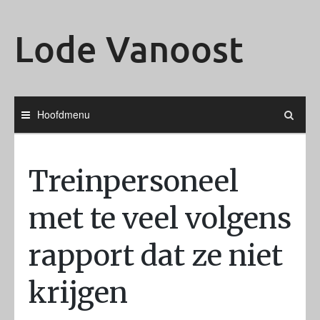
Ga
naar
Lode Vanoost
de
inhoud
Hoofdmenu
Treinpersoneel
met te veel volgens
rapport dat ze niet
krijgen