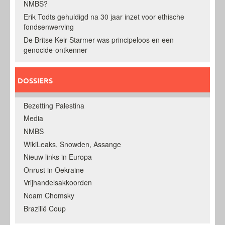
NMBS?
Erik Todts gehuldigd na 30 jaar inzet voor ethische
fondsenwerving
De Britse Keir Starmer was principeloos en een
genocide-ontkenner
DOSSIERS
Bezetting Palestina
Media
NMBS
WikiLeaks, Snowden, Assange
Nieuw links in Europa
Onrust in Oekraine
Vrijhandelsakkoorden
Noam Chomsky
Brazilië Coup