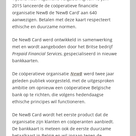
2015 lanceerde de coöperatieve financiële
organisatie NewB de ‘NewB Card’ aan 640
aanwezigen. Betalen met deze kaart respecteert
ethische en duurzame normen.
De NewB Card werd ontwikkeld in samenwerking
met en wordt aangeboden door het Britse bedrijf
Prepaid Financial Services
, gespecialiseerd in nieuwe
bankkaarten.
De coöperatieve organisatie
NewB
werd twee jaar
geleden publiek voorgesteld, met de uitgesproken
ambitie om opnieuw een coöperatieve Belgische
bank op te richten, die volgens hedendaagse
ethische principes wil functioneren.
De NewB Card wordt het eerste product dat de
organisatie zijn klanten en coöperanten aanbiedt.
De bankkaart is meteen ook de eerste duurzame
betaalkaart in België en wil ingaan tegen de