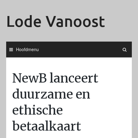
Ga
naar
Lode Vanoost
de
inhoud
Hoofdmenu
NewB lanceert
duurzame en
ethische
betaalkaart