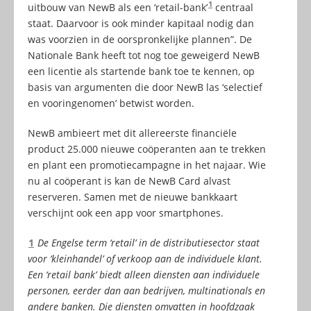
1
uitbouw van NewB als een ‘retail-bank’
centraal
staat. Daarvoor is ook minder kapitaal nodig dan
was voorzien in de oorspronkelijke plannen”. De
Nationale Bank heeft tot nog toe geweigerd NewB
een licentie als startende bank toe te kennen, op
basis van argumenten die door NewB las ‘selectief
en vooringenomen’ betwist worden.
NewB ambieert met dit allereerste financiële
product 25.000 nieuwe coöperanten aan te trekken
en plant een promotiecampagne in het najaar. Wie
nu al coöperant is kan de NewB Card alvast
reserveren. Samen met de nieuwe bankkaart
verschijnt ook een app voor smartphones.
1
De Engelse term ‘retail’ in de distributiesector staat
voor ‘kleinhandel’ of verkoop aan de individuele klant.
Een ‘retail bank’ biedt alleen diensten aan individuele
personen, eerder dan aan bedrijven, multinationals en
andere banken. Die diensten omvatten in hoofdzaak