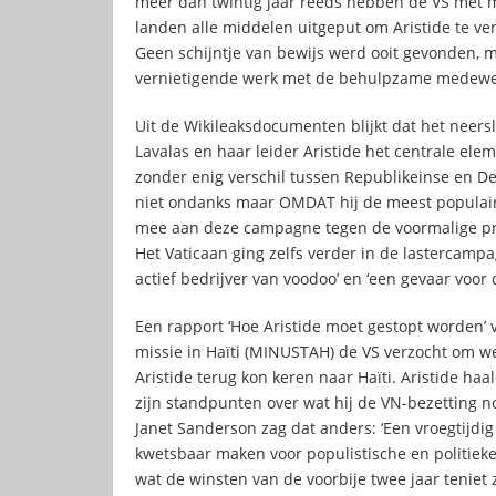
meer dan twintig jaar reeds hebben de VS met
landen alle middelen uitgeput om Aristide te v
Geen schijntje van bewijs werd ooit gevonden,
vernietigende werk met de behulpzame medewe
Uit de Wikileaksdocumenten blijkt dat het neer
Lavalas en haar leider Aristide het centrale el
zonder enig verschil tussen Republikeinse en 
niet ondanks maar OMDAT hij de meest populaire p
mee aan deze campagne tegen de voormalige prie
Het Vaticaan ging zelfs verder in de lasterca
actief bedrijver van voodoo’ en ‘een gevaar voor 
Een rapport ‘Hoe Aristide moet gestopt worden’
missie in Haïti (MINUSTAH) de VS verzocht om we
Aristide terug kon keren naar Haïti. Aristide ha
zijn standpunten over wat hij de VN-bezetting 
Janet Sanderson zag dat anders: ‘Een vroegtijdi
kwetsbaar maken voor populistische en politiek
wat de winsten van de voorbije twee jaar teniet 