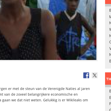
B
W
N
O
V
B
TH
rgen er met de steun van de Verenigde Naties al jaren
omt van de zoveel belangrijkere economische en
E
gaan we dat niet weten. Gelukkig is er Wikileaks om