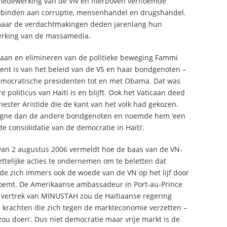
 medewerking van de VN en hierboven vernoemde
erbinden aan corruptie, mensenhandel en drugshandel.
 maar de verdachtmakingen deden jarenlang hun
rking van de massamedia.
slaan en elimineren van de politieke beweging Fammi
ement is van het beleid van de VS en haar bondgenoten –
Democratische presidenten tot en met Obama. Dat was
oliticus van Haïti is en blijft. Ook het Vaticaan deed
ster Aristide die de kant van het volk had gekozen.
mpagne dan de andere bondgenoten en noemde hem ‘een
de consolidatie van de democratie in Haïti’.
 van 2 augustus 2006 vermeldt hoe de baas van de VN-
ttelijke acties te ondernemen om te beletten dat
alde zich immers ook de woede van de VN op het lijf door
noemt. De Amerikaanse ambassadeur in Port-au-Prince
g vertrek van MINUSTAH zou de Haïtiaanse regering
e krachten die zich tegen de markteconomie verzetten –
zou doen’. Dus niet democratie maar vrije markt is de