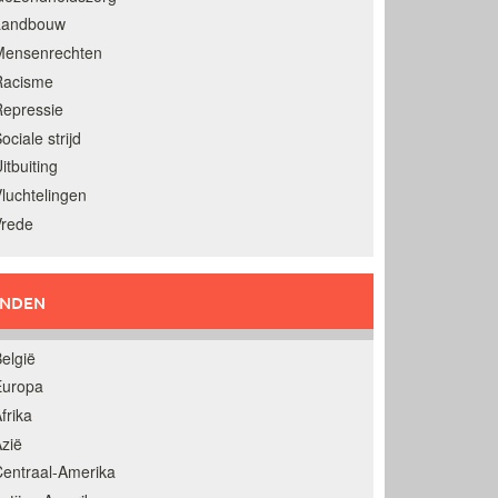
Landbouw
Mensenrechten
Racisme
epressie
ociale strijd
itbuiting
luchtelingen
Vrede
ANDEN
elgië
Europa
frika
zië
entraal-Amerika