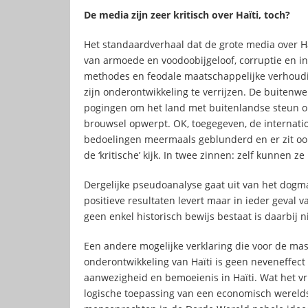
De media zijn zeer kritisch over Haïti, toch?
Het standaardverhaal dat de grote media over Ha
van armoede en voodoobijgeloof, corruptie en i
methodes en feodale maatschappelijke verhouding
zijn onderontwikkeling te verrijzen. De buitenwer
pogingen om het land met buitenlandse steun op
brouwsel opwerpt. OK, toegegeven, de internati
bedoelingen meermaals geblunderd en er zit ook 
de ‘kritische’ kijk. In twee zinnen: zelf kunnen z
Dergelijke pseudoanalyse gaat uit van het dogma
positieve resultaten levert maar in ieder geval 
geen enkel historisch bewijs bestaat is daarbij ni
Een andere mogelijke verklaring die voor de mass
onderontwikkeling van Haïti is geen neveneffect 
aanwezigheid en bemoeienis in Haïti. Wat het vr
logische toepassing van een economisch werelds