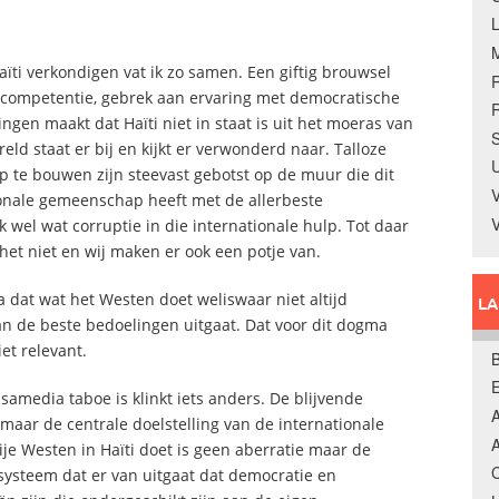
ïti verkondigen vat ik zo samen. Een giftig brouwsel
ncompetentie, gebrek aan ervaring met democratische
R
en maakt dat Haïti niet in staat is uit het moeras van
S
eld staat er bij en kijkt er verwonderd naar. Talloze
U
 te bouwen zijn steevast gebotst op de muur die dit
V
onale gemeenschap heeft met de allerbeste
wel wat corruptie in die internationale hulp. Tot daar
e het niet en wij maken er ook een potje van.
 dat wat het Westen doet weliswaar niet altijd
L
van de beste bedoelingen uitgaat. Dat voor dit dogma
et relevant.
B
amedia taboe is klinkt iets anders. De blijvende
A
maar de centrale doelstelling van de internationale
A
ije Westen in Haïti doet is geen aberratie maar de
C
ysteem dat er van uitgaat dat democratie en