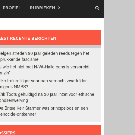
PROFIEL
RUBRIEKEN
EST RECENTE BERICHTEN
elgen streden 90 jaar geleden reeds tegen het
prukkende fascisme
l wie het niet met N-VA-Halle eens is verspreidt
onzin’
lke treinreiziger voortaan verdacht zwartrijder
volgens NMBS?
rik Todts gehuldigd na 30 jaar inzet voor ethische
ondsenwerving
e Britse Keir Starmer was principeloos en een
enocide-ontkenner
SSIERS