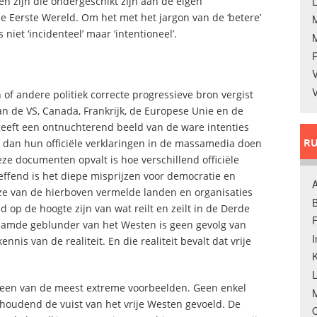
L
 zijn die ondergeschikt zijn aan de eigen
 Eerste Wereld. Om het met het jargon van de ‘betere’
 niet ‘incidenteel’ maar ‘intentioneel’.
V
V
 of andere politiek correcte progressieve bron vergist
 de VS, Canada, Frankrijk, de Europese Unie en de
 geeft een ontnuchterend beeld van de ware intenties
RU
t dan hun officiële verklaringen in de massamedia doen
ze documenten opvalt is hoe verschillend officiële
treffend is het diepe misprijzen voor democratie en
A
e van de hierboven vermelde landen en organisaties
B
ed op de hoogte zijn van wat reilt en zeilt in de Derde
F
naamde geblunder van het Westen is geen gevolg van
is van de realiteit. En die realiteit bevalt dat vrije
K
wel een van de meest extreme voorbeelden. Geen enkel
M
nhoudend de vuist van het vrije Westen gevoeld. De
O