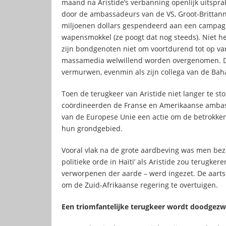
maand na Aristide’s verbanning openlijk uitsprak
door de ambassadeurs van de VS, Groot-Brittanni
miljoenen dollars gespendeerd aan een campag
wapensmokkel (ze poogt dat nog steeds). Niet h
zijn bondgenoten niet om voortdurend tot op va
massamedia welwillend worden overgenomen. De
vermurwen, evenmin als zijn collega van de Ba
Toen de terugkeer van Aristide niet langer te s
coördineerden de Franse en Amerikaanse ambas
van de Europese Unie een actie om de betrokken 
hun grondgebied.
Vooral vlak na de grote aardbeving was men bez
politieke orde in Haïti’ als Aristide zou terugkere
verworpenen der aarde – werd ingezet. De aartsb
om de Zuid-Afrikaanse regering te overtuigen.
Een triomfantelijke terugkeer wordt doodgez