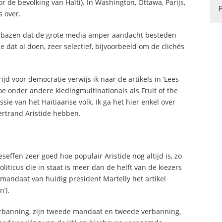
r de bevolking van Haïti). In Washington, Ottawa, Parijs,
 over.
erbazen dat de grote media amper aandacht besteden
 dat al doen, zeer selectief, bijvoorbeeld om de clichés
ijd voor democratie verwijs ik naar de artikels in ‘Lees
oe onder andere kledingmultinationals als Fruit of the
sie van het Haïtiaanse volk. Ik ga het hier enkel over
rtrand Aristide hebben.
ffen zeer goed hoe populair Aristide nog altijd is, zo
liticus die in staat is meer dan de helft van de kiezers
h mandaat van huidig president Martelly het artikel
’).
verbanning, zijn tweede mandaat en tweede verbanning,