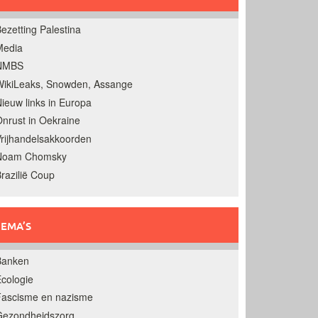
ezetting Palestina
Media
NMBS
ikiLeaks, Snowden, Assange
ieuw links in Europa
nrust in Oekraine
rijhandelsakkoorden
Noam Chomsky
razilië Coup
EMA’S
Banken
cologie
Fascisme en nazisme
Gezondheidszorg