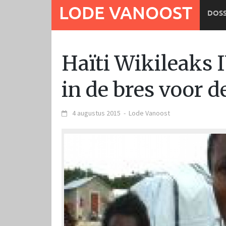
Ga
LODE VANOOST
DOSS
naar
de
inhoud
Haïti Wikileaks I
in de bres voor 
4 augustus 2015
-
Lode Vanoost