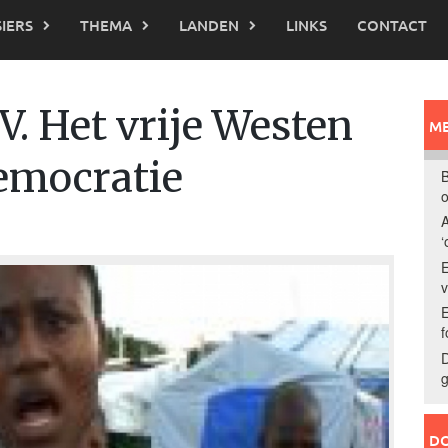
IERS
THEMA
LANDEN
LINKS
CONTACT
V. Het vrije Westen
ME
democratie
B
o
A
‘
E
E
f
D
g
DO