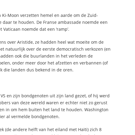
 Ki-Moon verzetten hemel en aarde om de Zuid-
ide daar te houden. De Franse ambassade noemde een
het Vaticaan noemde dat een ‘ramp’.
ns over Aristide, ze hadden heel wat moeite om de
het natuurlijk over de eerste democratisch verkozen (en
hadden ook die buurlanden in het verleden de
elen, onder meer door het afzetten en verbannen (of
k die landen dus bekend in de oren.
S en zijn bondgenoten uit zijn land gezet, of hij werd
ers van deze wereld waren er echter niet zo gerust
elen in om hem buiten het land te houden. Washington
ier al vermelde bondgenoten.
 (de andere helft van het eiland met Haïti) zich 8