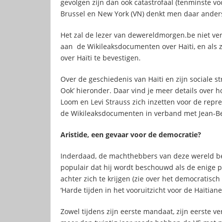
gevolgen zijn dan ook catastrofaal (tenminste voo
Brussel en New York (VN) denkt men daar anders
Het zal de lezer van dewereldmorgen.be niet v
aan de Wikileaksdocumenten over Haïti, en als ze
over Haïti te bevestigen.
Over de geschiedenis van Haïti en zijn sociale str
Ook’ hieronder. Daar vind je meer details over h
Loom en Levi Strauss zich inzetten voor de repres
de Wikileaksdocumenten in verband met Jean-Be
Aristide, een gevaar voor de democratie?
Inderdaad, de machthebbers van deze wereld bese
populair dat hij wordt beschouwd als de enige po
achter zich te krijgen (zie over het democratisc
‘Harde tijden in het vooruitzicht voor de Haïtianen
Zowel tijdens zijn eerste mandaat, zijn eerste 