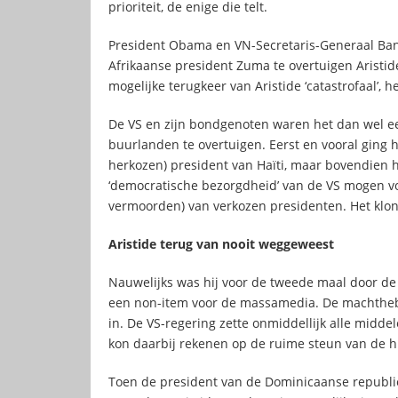
prioriteit, de enige die telt.
President Obama en VN-Secretaris-Generaal Ban
Afrikaanse president Zuma te overtuigen Arist
mogelijke terugkeer van Aristide ‘catastrofaal’, 
De VS en zijn bondgenoten waren het dan wel ee
buurlanden te overtuigen. Eerst en vooral ging 
herkozen) president van Haïti, maar bovendien 
‘democratische bezorgdheid’ van de VS mogen vo
vermoorden) van verkozen presidenten. Het klon
Aristide terug van nooit weggeweest
Nauwelijks was hij voor de tweede maal door de V
een non-item voor de massamedia. De machthebb
in. De VS-regering zette onmiddellijk alle midd
kon daarbij rekenen op de ruime steun van de h
Toen de president van de Dominicaanse republiek