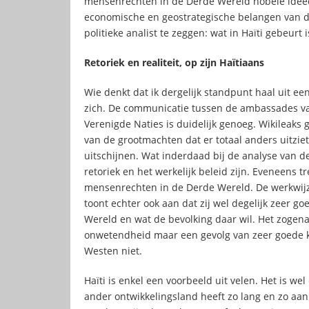
mensenrechten in de Derde Wereld nobele ideeën
economische en geostrategische belangen van de
politieke analist te zeggen: wat in Haïti gebeurt is
Retoriek en realiteit, op zijn Haïtiaans
Wie denkt dat ik dergelijk standpunt haal uit een
zich. De communicatie tussen de ambassades van
Verenigde Naties is duidelijk genoeg. Wikileaks
van de grootmachten dat er totaal anders uitzie
uitschijnen. Wat inderdaad bij de analyse van de
retoriek en het werkelijk beleid zijn. Eveneens 
mensenrechten in de Derde Wereld. De werkwijz
toont echter ook aan dat zij wel degelijk zeer go
Wereld en wat de bevolking daar wil. Het zoge
onwetendheid maar een gevolg van zeer goede kenn
Westen niet.
Haïti is enkel een voorbeeld uit velen. Het is 
ander ontwikkelingsland heeft zo lang en zo aa