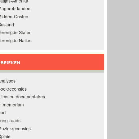
atijns-Amerika
Maghreb-landen
Midden-Oosten
Rusland
erenigde Staten
erenigde Naties
BRIEKEN
nalyses
oekrecensies
ilms en documentaires
In memoriam
ort
Long-reads
uziekrecensies
pinie