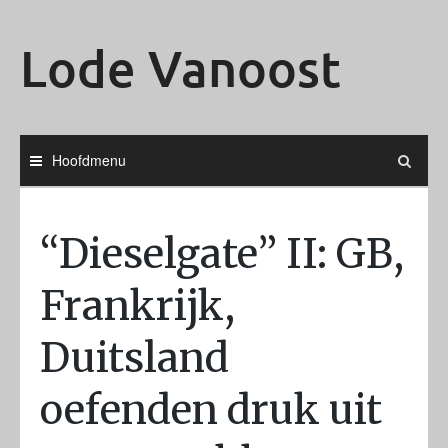
Ga
naar
Lode Vanoost
de
inhoud
Hoofdmenu
“Dieselgate” II: GB,
Frankrijk,
Duitsland
oefenden druk uit