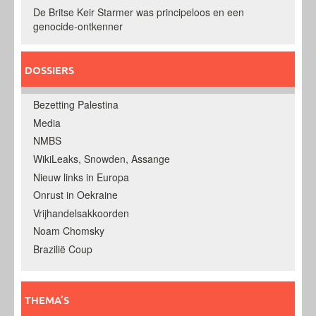
De Britse Keir Starmer was principeloos en een
genocide-ontkenner
DOSSIERS
Bezetting Palestina
Media
NMBS
WikiLeaks, Snowden, Assange
Nieuw links in Europa
Onrust in Oekraine
Vrijhandelsakkoorden
Noam Chomsky
Brazilië Coup
THEMA’S