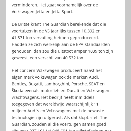
verminderen. Het gaat voornamelijk over de
Volkswagen Jetta en Jetta Sport.
De Britse krant The Guardian berekende dat die
voertuigen in de VS jaarlijks tussen 10.392 en
41.571 ton vervuiling hebben geproduceerd.
Hadden ze zich werkelijk aan de EPA-standaarden
gehouden, dan zou die uitstoot amper 1039 ton zijn
geweest, een verschil van 40.532 ton.
Het concern Volkswagen produceert naast het
eigen merk Volkswagen ook de merken Audi,
Bentley, Bugatti, Lamborghini, Porsche, SEAT en
Škoda evenals motorfietsen Ducati en Volkswagen-
vrachtwagens. Het bedrijf heeft inmiddels
toegegeven dat wereldwijd waarschijnlijk 11
miljoen Audi’s en Volkswagens met de bewuste
technologie zijn uitgerust. Als dat klopt, stelt The
Guardian, zouden al die voertuigen samen goed
zijn voor 237.161 tot 948.691 ton stikstofoxiden per