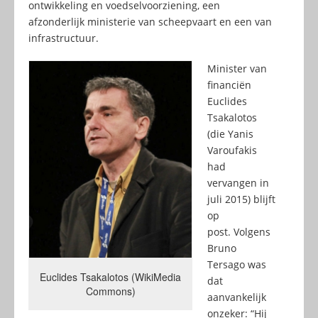
ontwikkeling en voedselvoorziening, een
afzonderlijk ministerie van scheepvaart en een van
infrastructuur.
Minister van
financiën
Euclides
Tsakalotos
(die Yanis
Varoufakis
had
vervangen in
juli 2015) blijft
op
post. Volgens
Bruno
Tersago was
Euclides Tsakalotos (WikiMedia
dat
Commons)
aanvankelijk
onzeker: “Hij