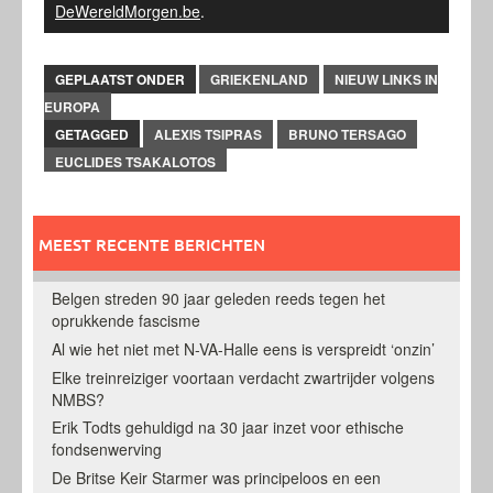
DeWereldMorgen.be
.
GEPLAATST ONDER
GRIEKENLAND
NIEUW LINKS IN
EUROPA
GETAGGED
ALEXIS TSIPRAS
BRUNO TERSAGO
EUCLIDES TSAKALOTOS
MEEST RECENTE BERICHTEN
Belgen streden 90 jaar geleden reeds tegen het
oprukkende fascisme
Al wie het niet met N-VA-Halle eens is verspreidt ‘onzin’
Elke treinreiziger voortaan verdacht zwartrijder volgens
NMBS?
Erik Todts gehuldigd na 30 jaar inzet voor ethische
fondsenwerving
De Britse Keir Starmer was principeloos en een