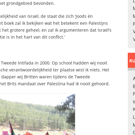
L
 het grondgebied bevonden.
ijkheid van Israël, de staat die zich ‘Joods én
it boek zal ik bekijken wat het betekent een Palestijns
t het grotere geheel, en zal ik argumenteren dat Israël’s
V
e is in het hart van dit conflict.’
V
RU
e Tweede Intifada in 2000. Op school hadden wij nooit
sche verantwoordelijkheid ter plaatse wist ik niets. Het
e dapper wij Britten waren tijdens de Tweede
A
et Brits mandaat over Palestina had ik nooit gehoord.
B
F
K
M
O