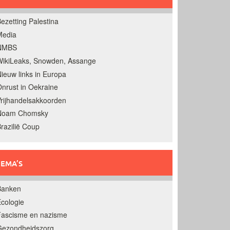
ezetting Palestina
Media
NMBS
ikiLeaks, Snowden, Assange
ieuw links in Europa
nrust in Oekraine
rijhandelsakkoorden
Noam Chomsky
razilië Coup
EMA’S
Banken
cologie
Fascisme en nazisme
Gezondheidszorg