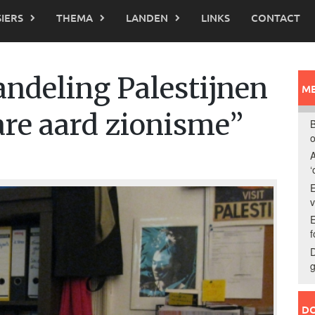
IERS
THEMA
LANDEN
LINKS
CONTACT
ndeling Palestijnen
ME
ware aard zionisme”
B
o
A
‘
E
E
f
D
g
DO