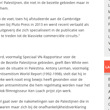
’ Palestijnen, die niet in de bezette gebieden maar in
 hem.
op de voet, toen hij afstudeerde aan de Cambridge
R
en bij Pluto Press in 2013 en werd recent vertaald als
 uitgeverij die zich specialiseert in de publicatie van
S
e treden tot de klassieke commerciële circuits.”
U
V
rd, voormalig Speciaal VN-Rapporteur voor de
de Bezette Palestijnse gebieden, geeft Ben White een
L
van de situatie in Palestina. Antony Lerman, voormalig
ntisemitism World Report (1992-1998), stelt dat hij in
B
ieke werk nooit enig bewijs heeft gevonden voor de
an antisemitisme die hem regelmatig worden naar het
k filmregisseur Ken Loach prijst zijn werk.
A
A
el
gaat over de nakomelingen van de Palestijnen die in
C
waren maar zich bij de onafhankelijkheidsverklaring