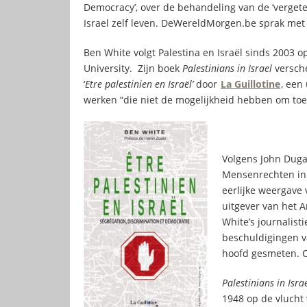
Democracy’, over de behandeling van de ‘vergeten
Israel zelf leven. DeWereldMorgen.be sprak met
Ben White volgt Palestina en Israël sinds 2003 
University. Zijn boek
Palestinians in Israel
versche
‘
Etre palestinien en Israël’
door
La Guillotine
, een
werken “die niet de mogelijkheid hebben om toe t
Volgens John Duga
Mensenrechten in 
eerlijke weergave 
uitgever van het A
White’s journalist
beschuldigingen v
hoofd gesmeten. Oo
Palestinians in Isra
1948 op de vlucht 