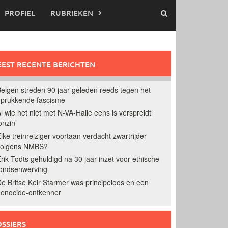
PROFIEL
RUBRIEKEN
EST RECENTE BERICHTEN
elgen streden 90 jaar geleden reeds tegen het
prukkende fascisme
l wie het niet met N-VA-Halle eens is verspreidt
onzin’
lke treinreiziger voortaan verdacht zwartrijder
volgens NMBS?
rik Todts gehuldigd na 30 jaar inzet voor ethische
ondsenwerving
e Britse Keir Starmer was principeloos en een
enocide-ontkenner
SSIERS