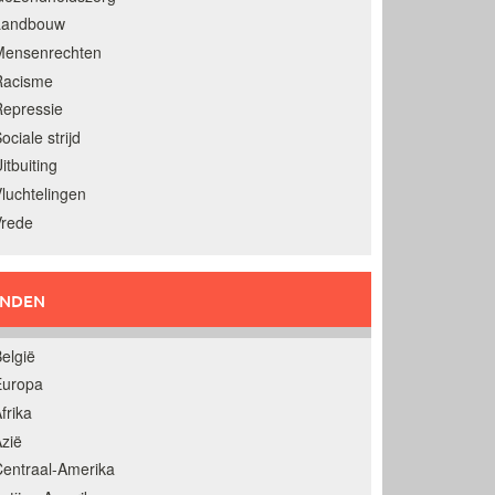
Landbouw
Mensenrechten
Racisme
epressie
ociale strijd
itbuiting
luchtelingen
Vrede
ANDEN
elgië
Europa
frika
zië
entraal-Amerika