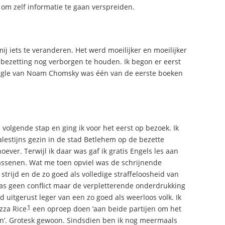
e om zelf informatie te gaan verspreiden.
ij iets te veranderen. Het werd moeilijker en moeilijker
ezetting nog verborgen te houden. Ik begon er eerst
riangle van Noam Chomsky was één van de eerste boeken
e volgende stap en ging ik voor het eerst op bezoek. Ik
alestijns gezin in de stad Betlehem op de bezette
oever. Terwijl ik daar was gaf ik gratis Engels les aan
assenen. Wat me toen opviel was de schrijnende
 strijd en de zo goed als volledige straffeloosheid van
was geen conflict maar de verpletterende onderdrukking
 uitgerust leger van een zo goed als weerloos volk. Ik
1
zza Rice
een oproep doen ‘aan beide partijen om het
n’. Grotesk gewoon. Sindsdien ben ik nog meermaals