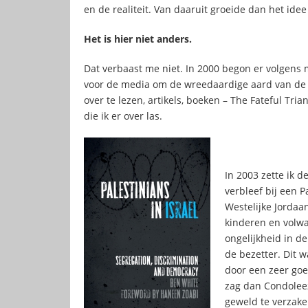
en de realiteit. Van daaruit groeide dan het ide
Het is hier niet anders.
Dat verbaast me niet. In 2000 begon er volgens m
voor de media om de wreedaardige aard van de b
over te lezen, artikels, boeken – The Fateful T
die ik er over las.
In 2003 zette ik d
verbleef bij een P
Westelijke Jordaan
kinderen en volw
ongelijkheid in de
de bezetter. Dit 
door een zeer goed
zag dan Condolee
geweld te verzake