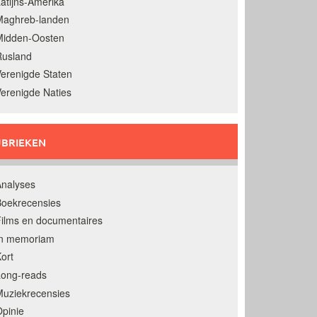
atijns-Amerika
Maghreb-landen
Midden-Oosten
Rusland
erenigde Staten
erenigde Naties
BRIEKEN
nalyses
oekrecensies
ilms en documentaires
In memoriam
ort
Long-reads
uziekrecensies
pinie