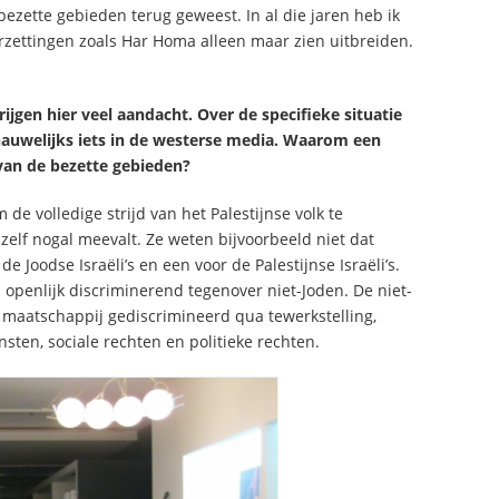
bezette gebieden terug geweest. In al die jaren heb ik
rzettingen zoals Har Homa alleen maar zien uitbreiden.
ijgen hier veel aandacht. Over de specifieke situatie
r nauwelijks iets in de westerse media. Waarom een
van de bezette gebieden?
de volledige strijd van het Palestijnse volk te
zelf nogal meevalt. Ze weten bijvoorbeeld niet dat
de Joodse Israëli’s en een voor de Palestijnse Israëli’s.
openlijk discriminerend tegenover niet-Joden. De niet-
 maatschappij gediscrimineerd qua tewerkstelling,
nsten, sociale rechten en politieke rechten.