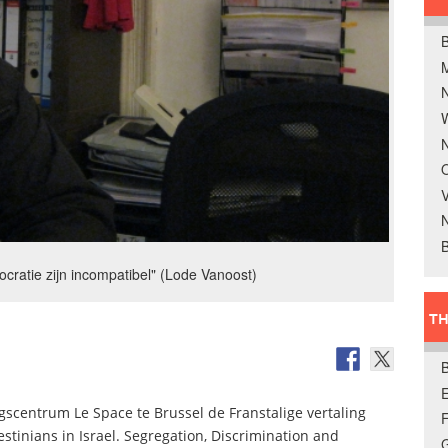
B
W
N
O
V
B
cratie zijn incompatibel" (Lode Vanoost)
TH
E
ngscentrum Le Space te Brussel de Franstalige vertaling
alestinians in Israel. Segregation, Discrimination and